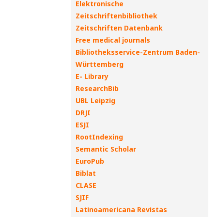
Elektronische
Zeitschriftenbibliothek
Zeitschriften Datenbank
Free medical journals
Bibliotheksservice-Zentrum Baden-
Württemberg
E- Library
ResearchBib
UBL Leipzig
DRJI
ESJI
RootIndexing
Semantic Scholar
EuroPub
Biblat
CLASE
SJIF
Latinoamericana Revistas