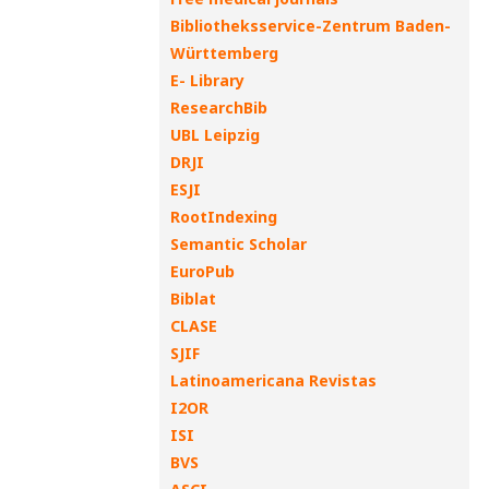
Bibliotheksservice-Zentrum Baden-
Württemberg
E- Library
ResearchBib
UBL Leipzig
DRJI
ESJI
RootIndexing
Semantic Scholar
EuroPub
Biblat
CLASE
SJIF
Latinoamericana Revistas
I2OR
ISI
BVS