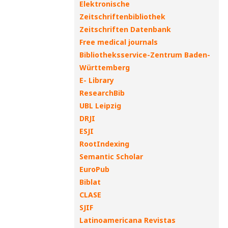
Elektronische
Zeitschriftenbibliothek
Zeitschriften Datenbank
Free medical journals
Bibliotheksservice-Zentrum Baden-
Württemberg
E- Library
ResearchBib
UBL Leipzig
DRJI
ESJI
RootIndexing
Semantic Scholar
EuroPub
Biblat
CLASE
SJIF
Latinoamericana Revistas