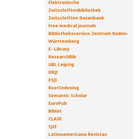
Elektronische
Zeitschriftenbibliothek
Zeitschriften Datenbank
Free medical journals
Bibliotheksservice-Zentrum Baden-
Württemberg
E- Library
ResearchBib
UBL Leipzig
DRJI
ESJI
RootIndexing
Semantic Scholar
EuroPub
Biblat
CLASE
SJIF
Latinoamericana Revistas