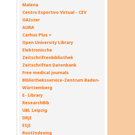
Malena
Centro Esportivo Virtual - CEV
OAIster
AURA
Carhus Plus +
Open University Library
Elektronische
Zeitschriftenbibliothek
Zeitschriften Datenbank
Free medical journals
Bibliotheksservice-Zentrum Baden-
Württemberg
E- Library
ResearchBib
UBL Leipzig
DRJI
ESJI
RootIndexing