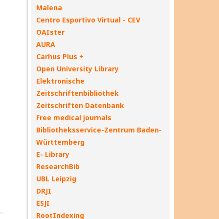
Malena
Centro Esportivo Virtual - CEV
OAIster
AURA
Carhus Plus +
Open University Library
Elektronische
Zeitschriftenbibliothek
Zeitschriften Datenbank
Free medical journals
Bibliotheksservice-Zentrum Baden-
Württemberg
E- Library
ResearchBib
UBL Leipzig
DRJI
ESJI
RootIndexing