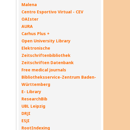
Malena
Centro Esportivo Virtual - CEV
OAIster
AURA
Carhus Plus +
Open University Library
Elektronische
Zeitschriftenbibliothek
Zeitschriften Datenbank
Free medical journals
Bibliotheksservice-Zentrum Baden-
Württemberg
E- Library
ResearchBib
UBL Leipzig
DRJI
ESJI
RootIndexing