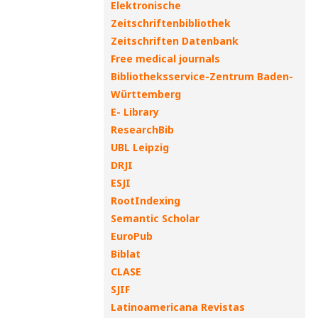
Elektronische
Zeitschriftenbibliothek
Zeitschriften Datenbank
Free medical journals
Bibliotheksservice-Zentrum Baden-
Württemberg
E- Library
ResearchBib
UBL Leipzig
DRJI
ESJI
RootIndexing
Semantic Scholar
EuroPub
Biblat
CLASE
SJIF
Latinoamericana Revistas