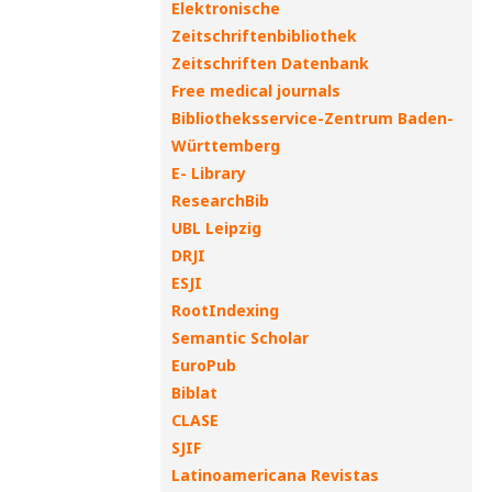
Elektronische
Zeitschriftenbibliothek
Zeitschriften Datenbank
Free medical journals
Bibliotheksservice-Zentrum Baden-
Württemberg
E- Library
ResearchBib
UBL Leipzig
DRJI
ESJI
RootIndexing
Semantic Scholar
EuroPub
Biblat
CLASE
SJIF
Latinoamericana Revistas