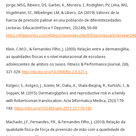
Jorge, MSG, Ribeiro, DS, Garbin, K., Moreira, I., Rodigheri, PV, Lima, WG,
Vogelmann, SC, Wibelinger, LM, & Libero, GA (2019). Valores de la
fuerza de prensión palmar en una población de diferentesedades.
Lecturas: EducaciónFísica Y Deportes, 23(249), 56-69.
https://efdeportes.com/efdeportes/index.php/EFDeportes/article/view/296
Klein, C.M.O., & Fernandes Filho, J. (2003). Relação entre a dermatoglifia,
as qualidades físicas e o nível maturacional de escolares
adolescentes de ambos os sexos. Fitness & Performance Journal, 2(6),
321-329.
http://dx.doi.org/10.3900/fpj.2.6.321.s
Kolgeci, S., Kolgeci, J., Azemi, M., Daka, A., Shala-Beqiraj, R., Kurtishi, I., &
Sopjani, M. (2015). Dermatoglyphics and reproductive risk in a family
with Robertsonian translocation. Acta Informatica Medica, 23(3) 179-
183.
https://doi.org/10.5455/aim.2015.23.179-183
Machado, J.F., Fernandes, P.R., & Fernandes Filho, J. (2010). Relação da
qualidade física de força de preensão de mão com a quantidade de