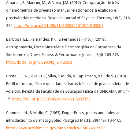
Amaral, J.F., Mancini, M., & Novo, J.M. (2012). Comparação de três
dinamômetros de preensão manual relacionados à exatidão e
precisão das medidas. Brazilian Journal of Physical Therapy, 16(3), 216-
224.
https://doi.org/10.1590/S141335552012000300007
Barbosa, E.L., Fernandes, P.R., & Fernandes Filho, J. (2019).
Antropometria, Força Muscular e Dermatoglifia de Portadores da
Síndrome de Down. Fitness & Performance Journal, 8(4), 269-278.
http://dx.doi.org/10.3900/fpj.8.4.269.s
Costa, C.L.A., Silva, H.G., Silva, H.M. da, & Capistrano, R.D. de S. (2010).
Perfil dermatoglífico e qualidades físicas básicas de jovens atletas de
voleibol. Revista da Faculdade de Educação Física da UNICAMP, 8(1), 1-
15.
https://doi.org/10.20396/conex.v8i1.8637752
Cummins, H., & Midlo, C. (1963). Finger Prints, palms and soles an
introduction to dermatoglyphic. Postgrad Med J., 39(448), 104-105.
https://www.ncbi.nlm.nih.gov/pmc/articles/PMC2481993/