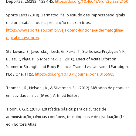
Deportes, 26(283), 133-145.
https://doi.org/10.46642/efd.v26i283.2150
Sports Labs (2018). Dermatoglifia, o estudo das impressõesdigitais
que orientatalentos e a prescrição de exercícios.
https://www.sportslab.com.br/veja-como-funciona-a-dermatoglifia-
digital-no-esporte/
.
Sterkowicz, S., Jaworski, J., Lech, G., Pałka, T., Sterkowicz-Przybycień, K.,
Bujas, P., Pięta, P., & Mościński, Z. (2016). Effect of Acute Effort on
Isometric Strength and Body Balance: Trained vs. Untrained Paradigm.
PLoS One, 11(5).
https://doi.org/10.1371/journal.pone.0155985
Thomas, J.R., Nelson, J.K., & Silverman, S.J. (2012). Métodos de pesquisa
em atividade física (6ª ed.). Artmed Editora.
Tiboni, C.G.R. (2010). Estatística básica: para os cursos de
administração, ciências contábeis, tecnológicos e de graduação (1ª
ed.). Editora Atlas.