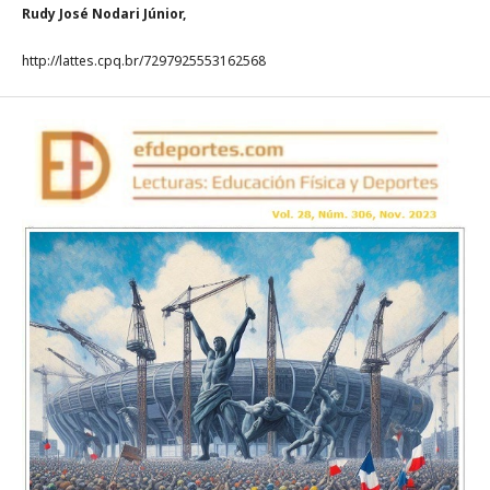
Rudy José Nodari Júnior,
http://lattes.cpq.br/7297925553162568