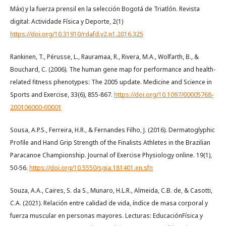
Máx) y la fuerza prensil en la selección Bogotá de Triatlón. Revista
digital: Actividade Física y Deporte, 2(1)
https://doi.org/10.31910/rdafd.v2.n1.2016.325
Rankinen, T., Pérusse, L., Rauramaa, R., Rivera, M.A., Wolfarth, B., &
Bouchard, C. (2006). The human gene map for performance and health-
related fitness phenotypes: The 2005 update. Medicine and Science in
Sports and Exercise, 33(6), 855-867.
https://doi.org/10.1097/00005768-
200106000-00001
Sousa, A.P.S., Ferreira, H.R., & Fernandes Filho, J. (2016). Dermatoglyphic
Profile and Hand Grip Strength of the Finalists Athletes in the Brazilian
Paracanoe Championship. Journal of Exercise Physiology online. 19(1),
50-56.
https://doi.org/10.5550/sgia.181401.en.sfn
Souza, A.A., Caires, S. da S., Munaro, H.L.R., Almeida, C.B. de, & Casotti,
C.A. (2021). Relación entre calidad de vida, índice de masa corporal y
fuerza muscular en personas mayores. Lecturas: EducaciónFísica y