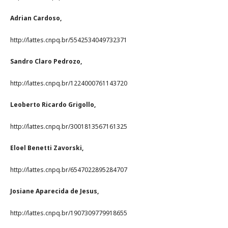
Adrian Cardoso,
http://lattes.cnpq.br/5542534049732371
Sandro Claro Pedrozo,
http://lattes.cnpq.br/1224000761143720
Leoberto Ricardo Grigollo,
http://lattes.cnpq.br/3001813567161325
Eloel Benetti Zavorski,
http://lattes.cnpq.br/6547022895284707
Josiane Aparecida de Jesus,
http://lattes.cnpq.br/1907309779918655