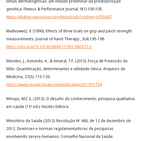
linhas dermatoglíficas: um estudo preliminar da predisposição
genética. Fitness & Performance Journal, 9(1) 100-105.
https://dialnet.unirioja.es/servlet/articulo?codigo=6755407
Mathiowetz, V. (1990). Effects of three trials on grip and pinch strength
measurements. Journal of Hand Therapy , 3(4) 195-198.
https://doi.org/10.1016/S0894-1130(12)80377-2
Mendes, J., Azevedo, A., & Amaral, T.F. (2013). Força de Preensão da
Mão: Quantificação, determinantes e utilidade clínica. Arquivos de
Medicina, 27(3), 115-120.
https://www.researchgate.net/publication/317471734
Minayo, M.C.S. (2013). O desafio do conhecimento: pesquisa qualitativa
em saúde (13ª ed.). Hucitec Editora.
Ministério da Saúde (2012). Resolução Nº 466, de 12 de dezembro de
2012. Diretrizes e normas regulamentadoras de pesquisas
envolvendo serese humanos. Conselho Nacional da Saúde.