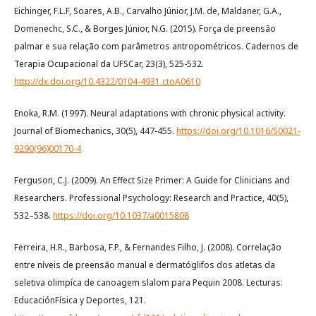
Eichinger, F.L.F, Soares, A.B., Carvalho Júnior, J.M. de, Maldaner, G.A.,
Domenechc, S.C., & Borges Júnior, N.G. (2015). Força de preensão
palmar e sua relação com parâmetros antropométricos. Cadernos de
Terapia Ocupacional da UFSCar, 23(3), 525-532.
http://dx.doi.org/10.4322/0104-4931.ctoA0610
Enoka, R.M. (1997). Neural adaptations with chronic physical activity.
Journal of Biomechanics, 30(5), 447-455.
https://doi.org/10.1016/S0021-
9290(96)00170-4
Ferguson, C.J. (2009). An Effect Size Primer: A Guide for Clinicians and
Researchers. Professional Psychology: Research and Practice, 40(5),
532–538.
https://doi.org/10.1037/a0015808
Ferreira, H.R., Barbosa, F.P., & Fernandes Filho, J. (2008). Correlação
entre níveis de preensão manual e dermatóglifos dos atletas da
seletiva olimpíca de canoagem slalom para Pequin 2008. Lecturas:
EducaciónFísica y Deportes, 121.