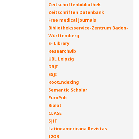
Zeitschriftenbibliothek
Zeitschriften Datenbank
Free medical journals
Bibliotheksservice-Zentrum Baden-
Württemberg
E- Library
ResearchBib
UBL Leipzig
DRJI
ESJI
RootIndexing
Semantic Scholar
EuroPub
Biblat
CLASE
SJIF
Latinoamericana Revistas
I2OR