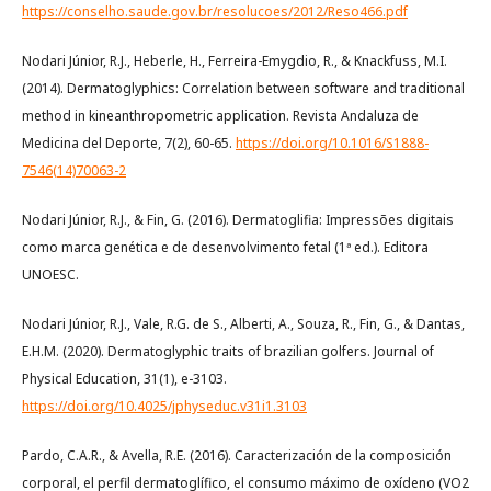
https://conselho.saude.gov.br/resolucoes/2012/Reso466.pdf
Nodari Júnior, R.J., Heberle, H., Ferreira-Emygdio, R., & Knackfuss, M.I.
(2014). Dermatoglyphics: Correlation between software and traditional
method in kineanthropometric application. Revista Andaluza de
Medicina del Deporte, 7(2), 60-65.
https://doi.org/10.1016/S1888-
7546(14)70063-2
Nodari Júnior, R.J., & Fin, G. (2016). Dermatoglifia: Impressões digitais
como marca genética e de desenvolvimento fetal (1ª ed.). Editora
UNOESC.
Nodari Júnior, R.J., Vale, R.G. de S., Alberti, A., Souza, R., Fin, G., & Dantas,
E.H.M. (2020). Dermatoglyphic traits of brazilian golfers. Journal of
Physical Education, 31(1), e-3103.
https://doi.org/10.4025/jphyseduc.v31i1.3103
Pardo, C.A.R., & Avella, R.E. (2016). Caracterización de la composición
corporal, el perfil dermatoglífico, el consumo máximo de oxídeno (VO2