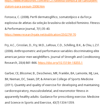
https://www.efdeportes.com/efd121/seletiva-olimpica-de-canoagem-
slalom-para-pequin-2008.htm
Fonseca, C. (2008). Perfil dermatoglífico, somatotípico e da força
explosiva de atletas da seleção brasileira de voleibol feminino. Fitness
& Performance Journal, 7(1) 35-40.
https://www.researchgate.net/publication/250279170
Fry, A.C., Ciroslan, D., Fry, M.D., LeRoux, C.D., Schilling, B.K., & Chiu, L.Z.F.
(2006). Anthropometric and performance variables discriminating elite
american junior men weightlifters. Journal of Strength and Conditioning
Research, 20(4) 861-866.
https://doi.org/10.1519/r-18355.1
Garber, CE, Blissmer, B., Deschenes, MR, Franklin, BA, Lamonte, MJ, Lee,
IM, Nieman, DC, Swain, DP, & American College of Sports Medicine
(2011). Quantity and quality of exercise for developing and maintaining
cardiorespiratory, musculoskeletal, and neuromotor fitness in
apparently healthy adults: Guidance for prescribing exercise. Medicine
and Science in Sports and Exercise, 43(7) 1334-1359.