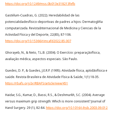
https://doi.org/10.1249/mss.0b013e318213fefb
Gastélum-Cuadras, G. (2022). Heredabilidad de las
potencialidadesfísico-deportivas de padres a hijos: Dermatoglifia
computarizada. RevistaInternacional de Medicina y Ciencias de la
Actividad Física y del Deporte, 22(85), 87-106.
https://doi.org/10.15366/rimcafd2022.85.007
Ghorayeb, N., & Neto, T.L.B. (2004). O Exercício: preparaçãofísica,
avaliação médica, aspectos especiais. São Paulo.
Guedes, D. P., & Guedes, J.E.R.P. (1995). Atividade física, aptidãofísica e
saúde. Revista Brasileira de Atividade Física & Saúde, 1(1) 18-35.
https://rbafs.org.br/RBAFS/article/view/451
Haidar, S.G., Kumar, D., Bassi, R.S., & Deshmurkh, S.C. (2004). Average
versus maximum grip strength: Which is more consistent? Journal of
Hand Surgery. 29 (1), 82-84.
https://doi.org/10.1016/j.jhsb.2003.09.012