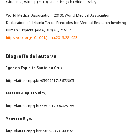
Witte, R.S., Witte, J. (2010). Statistics (9th Edition). Wiley.
World Medical Association (2013). World Medical Association
Declaration of Helsinki Ethical Principles for Medical Research Involving
Human Subjects. JAMA, 310(20), 2191-4.
https://doi.org/10.1001/jama.2013.281053
Biografía del autor/a
Igor do Espirito Santo da Cruz,
http://lattes.cnpq.br/0590921743672805
Mateus Augusto Bim,
http://lattes.cnpq.br/7351017994025155
Vanessa Rigo,
http://lattes.cnpq.br/1581560602483191