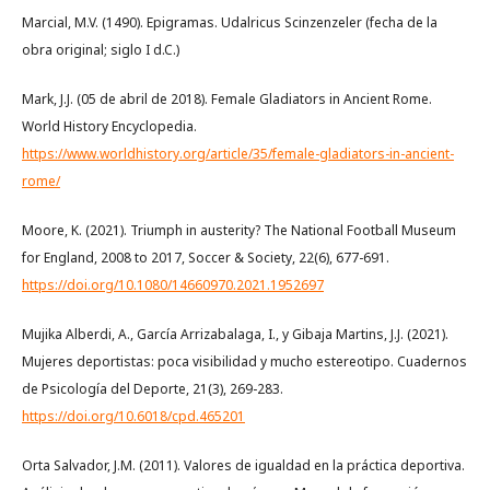
Marcial, M.V. (1490). Epigramas. Udalricus Scinzenzeler (fecha de la
obra original; siglo I d.C.)
Mark, J.J. (05 de abril de 2018). Female Gladiators in Ancient Rome.
World History Encyclopedia.
https://www.worldhistory.org/article/35/female-gladiators-in-ancient-
rome/
Moore, K. (2021). Triumph in austerity? The National Football Museum
for England, 2008 to 2017, Soccer & Society, 22(6), 677-691.
https://doi.org/10.1080/14660970.2021.1952697
Mujika Alberdi, A., García Arrizabalaga, I., y Gibaja Martins, J.J. (2021).
Mujeres deportistas: poca visibilidad y mucho estereotipo. Cuadernos
de Psicología del Deporte, 21(3), 269-283.
https://doi.org/10.6018/cpd.465201
Orta Salvador, J.M. (2011). Valores de igualdad en la práctica deportiva.