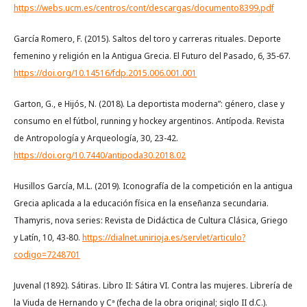
https://webs.ucm.es/centros/cont/descargas/documento8399.pdf
García Romero, F. (2015). Saltos del toro y carreras rituales. Deporte
femenino y religión en la Antigua Grecia. El Futuro del Pasado, 6, 35-67.
https://doi.org/10.14516/fdp.2015.006.001.001
Garton, G., e Hijós, N. (2018). La deportista moderna”: género, clase y
consumo en el fútbol, running y hockey argentinos. Antípoda. Revista
de Antropología y Arqueología, 30, 23-42.
https://doi.org/10.7440/antipoda30.2018.02
Husillos García, M.L. (2019). Iconografía de la competición en la antigua
Grecia aplicada a la educación física en la enseñanza secundaria.
Thamyris, nova series: Revista de Didáctica de Cultura Clásica, Griego
y Latín, 10, 43-80.
https://dialnet.unirioja.es/servlet/articulo?
codigo=7248701
Juvenal (1892). Sátiras. Libro II: Sátira VI. Contra las mujeres. Librería de
la Viuda de Hernando y Cª (fecha de la obra original; siglo II d.C.).