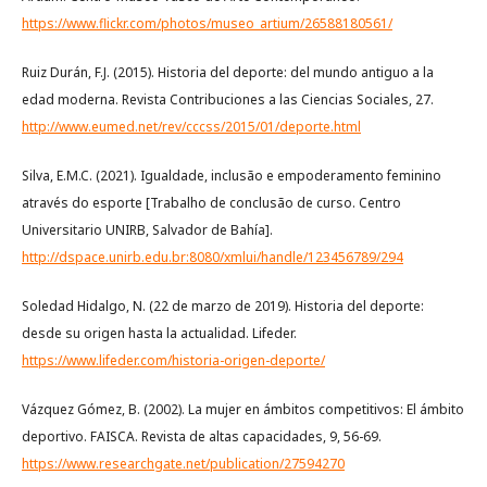
https://www.flickr.com/photos/museo_artium/26588180561/
Ruiz Durán, F.J. (2015). Historia del deporte: del mundo antiguo a la
edad moderna. Revista Contribuciones a las Ciencias Sociales, 27.
http://www.eumed.net/rev/cccss/2015/01/deporte.html
Silva, E.M.C. (2021). Igualdade, inclusão e empoderamento feminino
através do esporte [Trabalho de conclusão de curso. Centro
Universitario UNIRB, Salvador de Bahía].
http://dspace.unirb.edu.br:8080/xmlui/handle/123456789/294
Soledad Hidalgo, N. (22 de marzo de 2019). Historia del deporte:
desde su origen hasta la actualidad. Lifeder.
https://www.lifeder.com/historia-origen-deporte/
Vázquez Gómez, B. (2002). La mujer en ámbitos competitivos: El ámbito
deportivo. FAISCA. Revista de altas capacidades, 9, 56-69.
https://www.researchgate.net/publication/27594270