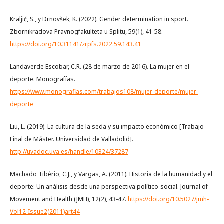
Kraljić, S., y Drnovšek, K. (2022). Gender determination in sport.
Zbornikradova Pravnogfakulteta u Splitu, 59(1), 41-58.
https://doi.org/10.31141/zrpfs.2022.59.143.41
Landaverde Escobar, C.R. (28 de marzo de 2016). La mujer en el
deporte. Monografías.
https://www.monografias.com/trabajos108/mujer-deporte/mujer-
deporte
Liu, L. (2019). La cultura de la seda y su impacto económico [Trabajo
Final de Máster. Universidad de Valladolid].
http://uvadoc.uva.es/handle/10324/37287
Machado Tibério, C.J., y Vargas, A. (2011). Historia de la humanidad y el
deporte: Un análisis desde una perspectiva político-social. Journal of
Movement and Health (JMH), 12(2), 43-47.
https://doi.org/10.5027/jmh-
Vol12-Issue2(2011)art44