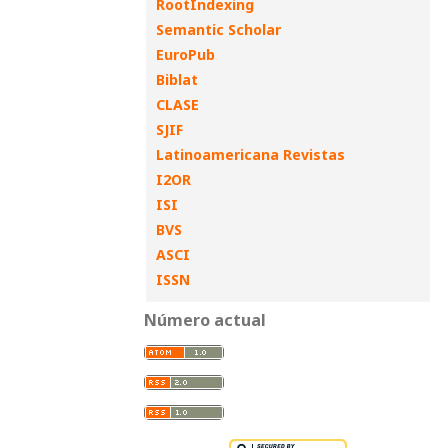
RootIndexing
Semantic Scholar
EuroPub
Biblat
CLASE
SJIF
Latinoamericana Revistas
I2OR
ISI
BVS
ASCI
ISSN
Número actual