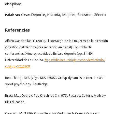
disciplinas.
Deporte, Historia, Mujeres, Sexismo, Género
Palabras clave:
Referencias
Alfaro Gandarillas, É. (2012). El liderazgo de las mujeres en la dirección
y gestión del deporte [Presentación en papel]. I y II ciclo de
conferencias: Xénero, actividade física e deporte (pp. 31-49).
Universidad de La Coruña.
https://dialnet.unirioja.es/servlet/articulo?
codigo=5225309
Beauchamp, M.R., y Eys, M.A. (2007). Group dynamics in exercise and
sport psychology. Routledge.
Bretz, M.L., Dvorak, T., y Kirschner, C. (1976). Pasajes: Cultura. McGraw-
Hill Education.
Cagigal, J.M. (1996). Obras Selectas (Volumen I). Comité Olímpico