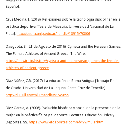
Español.
Cruz Medina, J. (2018). Reflexiones sobre la tecnología disciplinar en la
práctica deportiva [Tesis de Maestría. Universidad Nacional de La
Plata].
http://sedici.unlp.edu.ar/handle/10915/70806
Dasgupta, S. (21 de Agosto de 2016). Cynisca and the Heraean Games:
The Female Athletes of Ancient Greece. The Wire.
https://thewire.in/history/cynisca-and-the-heraean-games-the-female-
athletes-of-ancient-greece
Díaz Núñez, C.R. (2017). La educación en Roma Antigua [Trabajo Final
de Grado. Universidad de La Laguna, Santa Cruz de Tenerife].
http://riull.ull.es/xmlui/handle/915/5899
Díez García, A. (2006). Evolución histórica y social de la presencia de la
mujer en la práctica física y el deporte. Lecturas: Educación Física y
Deportes, 99.
https://www.efdeportes.com/efd99/mujer.htm