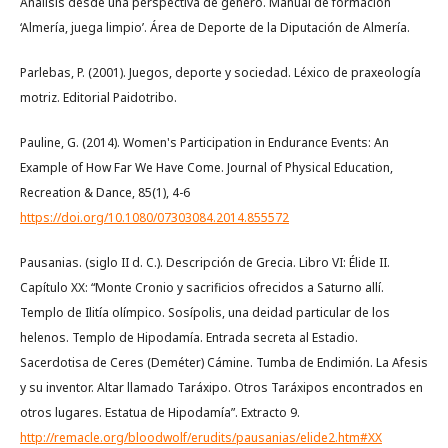
Análisis desde una perspectiva de género. Manual de formación
‘Almería, juega limpio’. Área de Deporte de la Diputación de Almería.
Parlebas, P. (2001). Juegos, deporte y sociedad. Léxico de praxeología
motriz. Editorial Paidotribo.
Pauline, G. (2014). Women's Participation in Endurance Events: An
Example of How Far We Have Come. Journal of Physical Education,
Recreation & Dance, 85(1), 4-6
https://doi.org/10.1080/07303084.2014.855572
Pausanias. (siglo II d. C.). Descripción de Grecia. Libro VI: Élide II.
Capítulo XX: “Monte Cronio y sacrificios ofrecidos a Saturno allí.
Templo de Ilitía olímpico. Sosípolis, una deidad particular de los
helenos. Templo de Hipodamía. Entrada secreta al Estadio.
Sacerdotisa de Ceres (Deméter) Cámine. Tumba de Endimión. La Afesis
y su inventor. Altar llamado Taráxipo. Otros Taráxipos encontrados en
otros lugares. Estatua de Hipodamía”. Extracto 9.
http://remacle.org/bloodwolf/erudits/pausanias/elide2.htm#XX