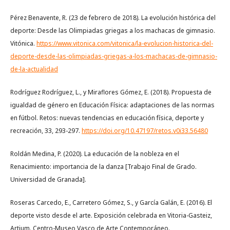
Pérez Benavente, R. (23 de febrero de 2018). La evolución histórica del
deporte: Desde las Olimpiadas griegas a los machacas de gimnasio.
Vitónica.
https://www.vitonica.com/vitonica/la-evolucion-historica-del-
deporte-desde-las-olimpiadas-griegas-a-los-machacas-de-gimnasio-
de-la-actualidad
Rodríguez Rodríguez, L., y Miraflores Gómez, E. (2018). Propuesta de
igualdad de género en Educación Física: adaptaciones de las normas
en fútbol. Retos: nuevas tendencias en educación física, deporte y
recreación, 33, 293-297.
https://doi.org/10.47197/retos.v0i33.56480
Roldán Medina, P. (2020). La educación de la nobleza en el
Renacimiento: importancia de la danza [Trabajo Final de Grado.
Universidad de Granada].
Roseras Carcedo, E., Carretero Gómez, S., y García Galán, E. (2016). El
deporte visto desde el arte. Exposición celebrada en Vitoria-Gasteiz,
Artium. Centro-Museo Vasco de Arte Contemporáneo.