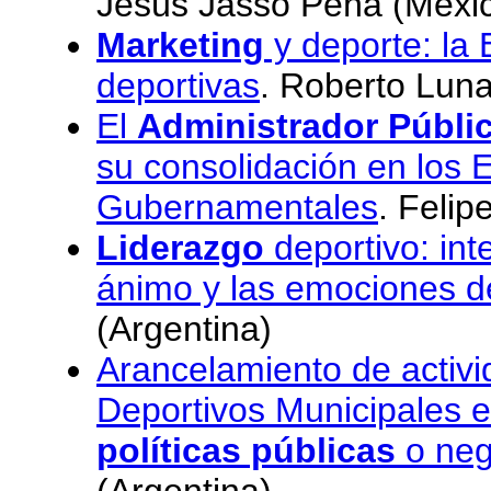
Jesús Jasso Peña (Méxi
Marketing
y deporte: la
deportivas
. Roberto Lun
El
Administrador Públi
su consolidación en los 
Gubernamentales
. Feli
Liderazgo
deportivo: int
ánimo y las emociones de
(Argentina)
Arancelamiento de activi
Deportivos Municipales e
políticas públicas
o neg