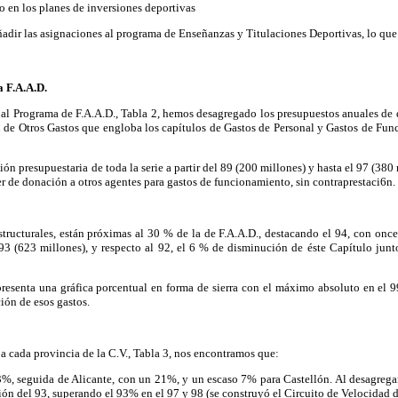
o en los planes de inversiones deportivas
dir las asignaciones al programa de Enseñanzas y Titulaciones Deportivas, lo que 
a F.A.A.D.
 Programa de F.A.A.D., Tabla 2, hemos desagregado los presupuestos anuales de d
 de Otros Gastos que engloba los capítulos de Gastos de Personal y Gastos de Func
ón presupuestaria de toda la serie a partir del 89 (200 millones) y hasta el 97 (380
er de donación a otros agentes para gastos de funcionamiento, sin contraprestaci6n.
estructurales, están próximas al 30 % de la de F.A.A.D., destacando el 94, con on
l 93 (623 millones), y respecto al 92, el 6 % de disminución de éste Capítulo ju
presenta una gráfica porcentual en forma de sierra con el máximo absoluto en el 9
ión de esos gastos.
a cada provincia de la C.V., Tabla 3, nos encontramos que:
%, seguida de Alicante, con un 21%, y un escaso 7% para Castellón. Al desagregar 
ión del 93, superando el 93% en el 97 y 98 (se construyó el Circuito de Velocidad 