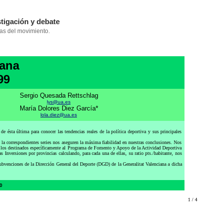
iana
99
Sergio Quesada Rettschlag
lys@ua.es
María Dolores Diez García*
lola.diez@ua.es
ésta última para conocer las tendencias reales de la política deportiva y sus principales
a correspondientes series nos aseguren la máxima fiabilidad en nuestras conclusiones. Nos
con los destinados específicamente al Programa de Fomento y Apoyo de la Actividad Deportiva
 Inversiones por provincias calculando, para cada una de ellas, su ratio pts./habitante, nos
bvenciones de la Dirección General del Deporte (DGD) de la Generalitat Valenciana a dicha
00
1 / 4