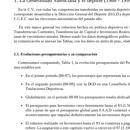
1. La Generalidad Valenciana y el deporte (1988 - 199
En la C.V., con todas las competencias transferidas en materia deportiva
corresponde desarrollar a la Dirección General del Deporte (D.G.D.) depe
C.C.E.C. tras las elecciones autonómicas del pasado año.
En este marco general los esfuerzos hechos en política deportiva en la
Transferencias Corrientes, Transferencias de Capital e Inversiones Reales
tasas de crecimiento anuales. Hemos usado los datos demográficos publicados
la comunicación se anexan las Tablas, con los datos en miles de ptas., elab
1.1. Evoluciones presupuestarias y su comparación
Comenzamos comparando, Tabla 1, la evolución presupuestaria del Program
mas notables son:
En el primer periodo (88-97), los porcentajes que representan las
En el segundo periodo (98-99), con la DGD en una Consellería de
Titulaciones Deportivas.
Globalmente, en el periodo 88-99 los presupuestos totales dedicad
El presupuesto para Inversiones crece fuertemente hasta el 93 (1.
ello a pesar de que el presupuesto global para F.A.A.D. comenzó a
acontecimiento que impulsó definitivamente las inversiones depor
El esfuerzo realizado en Inversiones hasta el 93 se comienza a pa
refiere. La asignación a este capítulo vuelve a crecer en el 97 (1.