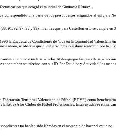
e Tecnificación que acogió el mundial de Gimnasia Rítmica..
aya correspondido una parte de los presupuestos asignados al epígrafe No
s (88, 91, 92, 97, 98 y 99), mientras que para Castellón esto se cumple en 3
ó en 1996 la Encuesta de Condiciones de Vida en la Comunidad Valenciana en
sta ahora, se observa que el esfuerzo presupuestario realizado por la G.V.
anifestaba poco o nada satisfecho. Al desagregar las tasas de satisfacción
se encontraban satisfechos con sus ID. Por Estudios y Actividad, los menos
Federación Territorial Valenciana de Fútbol (F.T.V.F.) como beneficiario
de Elite; e) A los Clubes de Fútbol Profesionales. Estas ayudas se enmarcan
espondientes no habían sido libradas en el momento de hacer el estudio;