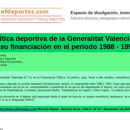
ítica deportiva de la Generalitat Valenc
 su financiación en el periodo 1988 - 19
omía.
a y Deporte.
lítica Económica.
icante
d Valenciana (C.V.), en su Financiación Pública. Es preciso, pues, llevar a cabo estudios sistemáticos de 
Hemos abarcado un periodo temporal suficientemente amplio, el comprendido entre 1988 y 1999, como para que l
 Generalitat con los de las correspondientes Consellerías de las que ha ido dependiendo el deporte, así como 
 de Transferencias Corrientes, Inversiones Reales, Transferencias de Capital y Otros Gastos. Un análisis de las
ha convertido en el deporte más importante desde el punto de vista de su impacto económico, analizamos las su
bol 11 en la Temporada 1996/97.
http://www.efdeportes.com/
Revista Digital - Buenos Aires - Año 5 - N° 27 - Noviembre de 20