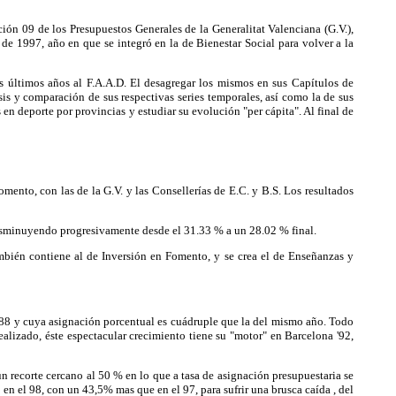
ión 09 de los Presupuestos Generales de la Generalitat Valenciana (G.V.),
de 1997, año en que se integró en la de Bienestar Social para volver a la
s últimos años al F.A.A.D. El desagregar los mismos en sus Capítulos de
sis y comparación de sus respectivas series temporales, así como la de sus
en deporte por provincias y estudiar su evolución "per cápita". Al final de
nto, con las de la G.V. y las Consellerías de E.C. y B.S. Los resultados
 disminuyendo progresivamente desde el 31.33 % a un 28.02 % final.
mbién contiene al de Inversión en Fomento, y se crea el de Enseñanzas y
l 88 y cuya asignación porcentual es cuádruple que la del mismo año. Todo
alizado, éste espectacular crecimiento tiene su "motor" en Barcelona '92,
 recorte cercano al 50 % en lo que a tasa de asignación presupuestaria se
en el 98, con un 43,5% mas que en el 97, para sufrir una brusca caída , del