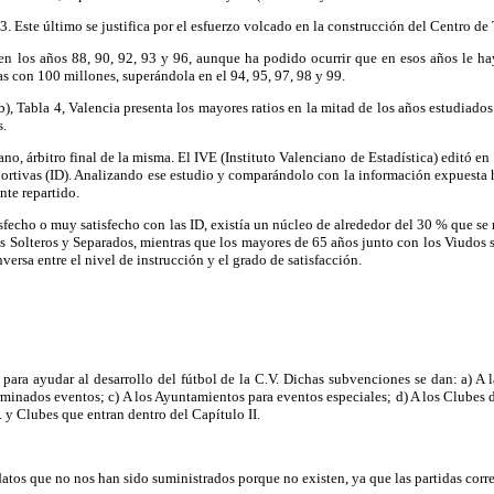
3. Este último se justifica por el esfuerzo volcado en la construcción del Centro d
en los años 88, 90, 92, 93 y 96, aunque ha podido ocurrir que en esos años le h
bas con 100 millones, superándola en el 94, 95, 97, 98 y 99.
hab), Tabla 4, Valencia presenta los mayores ratios en la mitad de los años estudiado
s.
ano, árbitro final de la misma. El IVE (Instituto Valenciano de Estadística) edit
portivas (ID). Analizando ese estudio y comparándolo con la información expuesta ha
nte repartido.
fecho o muy satisfecho con las ID, existía un núcleo de alrededor del 30 % que se m
s Solteros y Separados, mientras que los mayores de 65 años junto con los Viudos 
nversa entre el nivel de instrucción y el grado de satisfacción.
a ayudar al desarrollo del fútbol de la C.V. Dichas subvenciones se dan: a) A la 
terminados eventos; c) A los Ayuntamientos para eventos especiales; d) A los Clubes 
. y Clubes que entran dentro del Capítulo II.
atos que no nos han sido suministrados porque no existen, ya que las partidas corr