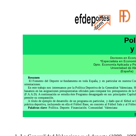
Pol
y
Doctores en Econ
*Especialista en Economí
Dpto. Economía Aplicada y Po
Universidad de Al
(España)
Resumen
El Fomento del Deporte se fundamenta en toda España, y en particular en nuestra Comunida
orientaciones.
En este trabajo nos interesamos por la Política Deportiva de la Generalitat Valenciana. 
basamos en las asignaciones presupuestarias oficiales para comparar los presupuestos de la
(F.A.A.D). A continuación se estudia éste Programa desagregado en sus principales Capítulos
permite su comparación.
A título de ejemplo de desarrollo de un programa en particular, y dado que el fútbol se 
práctica deportiva, incluyendo en ella el Fútbol Base, en concreto al Fútbol Sala y al Fút
Palabras clave
: Política. Deporte. Financiación. Comunidad. Valenciana