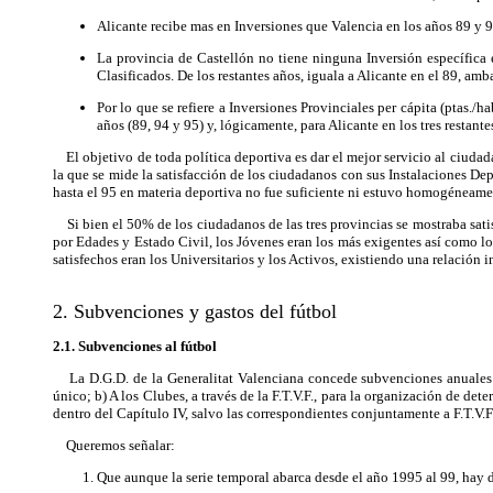
Alicante recibe mas en Inversiones que Valencia en los años 89 y 9
La provincia de Castellón no tiene ninguna Inversión específica 
Clasificados. De los restantes años, iguala a Alicante en el 89, am
Por lo que se refiere a Inversiones Provinciales per cápita (ptas./
años (89, 94 y 95) y, lógicamente, para Alicante en los tres restante
El objetivo de toda política deportiva es dar el mejor servicio al ciudad
la que se mide la satisfacción de los ciudadanos con sus Instalaciones De
hasta el 95 en materia deportiva no fue suficiente ni estuvo homogéneame
Si bien el 50% de los ciudadanos de las tres provincias se mostraba satis
por Edades y Estado Civil, los Jóvenes eran los más exigentes así como lo
satisfechos eran los Universitarios y los Activos, existiendo una relación i
2. Subvenciones y gastos del fútbol
2.1. Subvenciones al fútbol
La D.G.D. de la Generalitat Valenciana concede subvenciones anuales par
único; b) A los Clubes, a través de la F.T.V.F., para la organización de de
dentro del Capítulo IV, salvo las correspondientes conjuntamente a F.T.V.F
Queremos señalar:
Que aunque la serie temporal abarca desde el año 1995 al 99, hay d