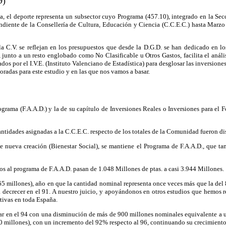
9)
, el deporte representa un subsector cuyo Programa (457.10), integrado en la Secc
ndiente de la Consellería de Cultura, Educación y Ciencia (C.C.E.C.) hasta Marzo 
 C.V. se reflejan en los presupuestos que desde la D.G.D. se han dedicado en lo
, junto a un resto englobado como No Clasificable u Otros Gastos, facilita el análi
 por el I.V.E. (Instituto Valenciano de Estadística) para desglosar las inversiones 
oradas para este estudio y en las que nos vamos a basar.
a (F.A.A.D.) y la de su capítulo de Inversiones Reales o Inversiones para el Fome
 cantidades asignadas a la C.C.E.C. respecto de los totales de la Comunidad fueron
 nueva creación (Bienestar Social), se mantiene el Programa de F.A.A.D., que ta
os al programa de F.A.A.D. pasan de 1.048 Millones de ptas. a casi 3.944 Millones.
565 millones), año en que la cantidad nominal representa once veces más que la de
 decrecer en el 91. A nuestro juicio, y apoyándonos en otros estudios que hemos re
tivas en toda España.
gar en el 94 con una disminución de más de 900 millones nominales equivalente a un
100 millones), con un incremento del 92% respecto al 96, continuando su crecimiento 