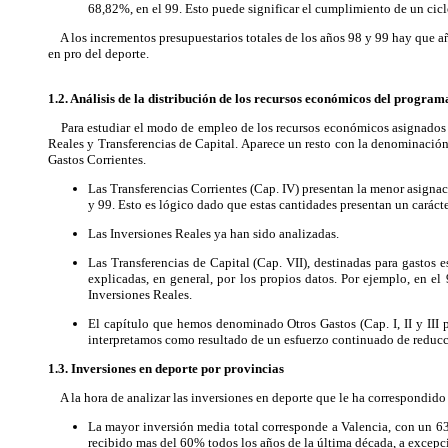
68,82%, en el 99. Esto puede significar el cumplimiento de un cicl
A los incrementos presupuestarios totales de los años 98 y 99 hay que aña
en pro del deporte.
1.2. Análisis de la distribución de los recursos económicos del program
Para estudiar el modo de empleo de los recursos económicos asignados al
Reales y Transferencias de Capital. Aparece un resto con la denominación
Gastos Corrientes.
Las Transferencias Corrientes (Cap. IV) presentan la menor asignaci
y 99. Esto es lógico dado que estas cantidades presentan un caráct
Las Inversiones Reales ya han sido analizadas.
Las Transferencias de Capital (Cap. VII), destinadas para gastos 
explicadas, en general, por los propios datos. Por ejemplo, en e
Inversiones Reales.
El capítulo que hemos denominado Otros Gastos (Cap. I, II y III 
interpretamos como resultado de un esfuerzo continuado de reducc
1.3. Inversiones en deporte por provincias
A la hora de analizar las inversiones en deporte que le ha correspondido 
La mayor inversión media total corresponde a Valencia, con un 63
recibido mas del 60% todos los años de la última década, a excepc