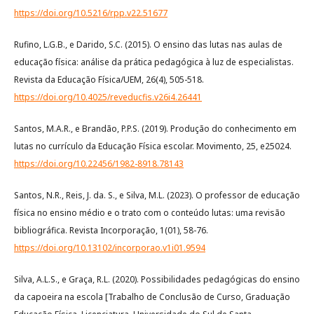
https://doi.org/10.5216/rpp.v22.51677
Rufino, L.G.B., e Darido, S.C. (2015). O ensino das lutas nas aulas de
educação física: análise da prática pedagógica à luz de especialistas.
Revista da Educação Física/UEM, 26(4), 505-518.
https://doi.org/10.4025/reveducfis.v26i4.26441
Santos, M.A.R., e Brandão, P.P.S. (2019). Produção do conhecimento em
lutas no currículo da Educação Física escolar. Movimento, 25, e25024.
https://doi.org/10.22456/1982-8918.78143
Santos, N.R., Reis, J. da. S., e Silva, M.L. (2023). O professor de educação
física no ensino médio e o trato com o conteúdo lutas: uma revisão
bibliográfica. Revista Incorporação, 1(01), 58-76.
https://doi.org/10.13102/incorporao.v1i01.9594
Silva, A.L.S., e Graça, R.L. (2020). Possibilidades pedagógicas do ensino
da capoeira na escola [Trabalho de Conclusão de Curso, Graduação