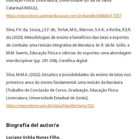
Educação Física. Licenciatura, Universidade do Sul de Santa
Catarina/UNISUL].
https://repositorio.animaeducacao.com.br/handle/ANIMA/17037
Silva, F.H. da, Souza, J.S.F. de, Terluk, M.G., Marcon, S.A.K., e Rocha, R.E.R.
da (2020). Metodologias de ensino e benefícios das lutas e esportes
de combate: uma revisão integrativa de literatura. In: R. de M. Grillo, e
M.M. Swerts, Educação Física e ciências do esportes: uma abordagem
interdisciplinar (pp. 291-308). Científica digital.
Silva, M.M.A. (2022). Desafios e possibilidades do ensino de lutas nos
primeiros anos do ensino fundamental: uma revisão da literatura
[Trabalho de Conclusão de Curso, Graduação. Educação Física
Licenciatura, Universidade Estadual de Goiás].
https://repositorio.ueg.br/jspui/handle/riueg/720
Biografía del autor/a
Luciano Uchôa Nunes Filho,