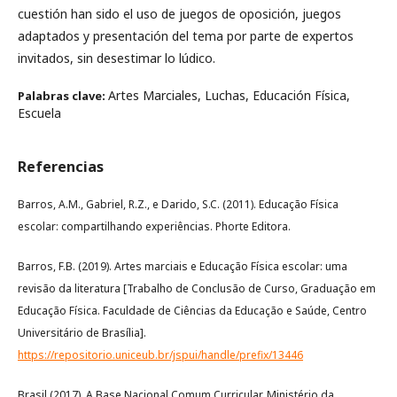
cuestión han sido el uso de juegos de oposición, juegos
adaptados y presentación del tema por parte de expertos
invitados, sin desestimar lo lúdico.
Artes Marciales, Luchas, Educación Física,
Palabras clave:
Escuela
Referencias
Barros, A.M., Gabriel, R.Z., e Darido, S.C. (2011). Educação Física
escolar: compartilhando experiências. Phorte Editora.
Barros, F.B. (2019). Artes marciais e Educação Física escolar: uma
revisão da literatura [Trabalho de Conclusão de Curso, Graduação em
Educação Física. Faculdade de Ciências da Educação e Saúde, Centro
Universitário de Brasília].
https://repositorio.uniceub.br/jspui/handle/prefix/13446
Brasil (2017). A Base Nacional Comum Curricular. Ministério da