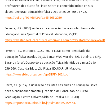
profesores de Educación Física sobre el contenido luchas en sus
clases. Lecturas: Educación Física y Deportes, 25(265), 17-28.
https://doi.org/10.46642/efd.v25i265.2039
Ferreira, H.S. (2006). As lutas na educação física escolar. Revista de
Educação Física / Journal of Physical Education, 75(135).
https://revistadeeducacaofisica.emnuvens.com.br/revista/article/view/428
Ferreira, H.S., e Branco, L.G.C. (2021). Lutas como identidade da
educação física escolar. In: J.O. Bento, W.W. Moreira, R.G. Botelho, e S.P.J.
Saranga (org.), Desporto e educação física: identidade e missão (p.
259-266). Casa da Educação Física; EDUCAR: UP-Maputo.
https://www.efdeportes.com/sp/DEFIM2021.pdf
Hardt, A.F. (2014). A utilização das lutas nas aulas de Educação Física
para o ensino fundamental [Trabalho de Conclusão de Curso -
Graduação. Centro Universitário de Brasília. UNICEUB].
https://repositorio.uniceub.br/jspui/handle/235/5842