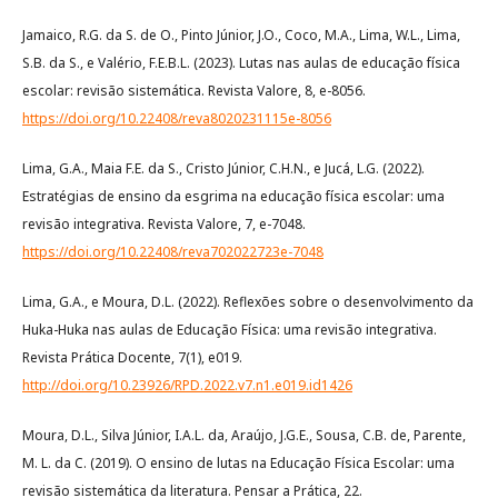
Jamaico, R.G. da S. de O., Pinto Júnior, J.O., Coco, M.A., Lima, W.L., Lima,
S.B. da S., e Valério, F.E.B.L. (2023). Lutas nas aulas de educação física
escolar: revisão sistemática. Revista Valore, 8, e-8056.
https://doi.org/10.22408/reva8020231115e-8056
Lima, G.A., Maia F.E. da S., Cristo Júnior, C.H.N., e Jucá, L.G. (2022).
Estratégias de ensino da esgrima na educação física escolar: uma
revisão integrativa. Revista Valore, 7, e-7048.
https://doi.org/10.22408/reva702022723e-7048
Lima, G.A., e Moura, D.L. (2022). Reflexões sobre o desenvolvimento da
Huka-Huka nas aulas de Educação Física: uma revisão integrativa.
Revista Prática Docente, 7(1), e019.
http://doi.org/10.23926/RPD.2022.v7.n1.e019.id1426
Moura, D.L., Silva Júnior, I.A.L. da, Araújo, J.G.E., Sousa, C.B. de, Parente,
M. L. da C. (2019). O ensino de lutas na Educação Física Escolar: uma
revisão sistemática da literatura. Pensar a Prática, 22.