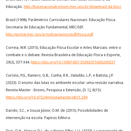
Educação.
http://basenacionalcomum.mec.gov.br/download-da-bncc
Brasil (1998). Parâmetros Curriculares Nacionais: Educação Física.
Secretaria de Educação Fundamental, MEC/SEF.
http://portal.mec.gov.br/seb/arquivos/pdf/fisica.pdf
Correia, W.R. (2015). Educação Física Escolar e Artes Marciais: entre o
combate e o debate. Revista Brasileira de Educação Física e Esporte,
29(2), 337-344.
https://doi.org/10.1590/1807-55092015000200337
Curcino, P.G., Raniero, G.B., Cunha, R.R., Valadão, L.P., e Batista, J.P.
(2023). O ensino das lutas no ambiente escolar: uma revisão narrativa.
Revista Master - Ensino, Pesquisa e Extensão, [S. l.], 8(15).
https://doi.org/10.47224/revistamaster.v8i15.294
Darido, S.C., e Souza Júnior, O.M. de (2015). Possibilidades de
intervenção na escola. Papirus Editora.
Dias, D.H., Alencar, D.L. de, e Nunes Filho, L.U. (2020). La percepción de