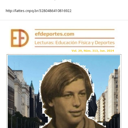
http://lattes.cnpq.br/3280486410816922