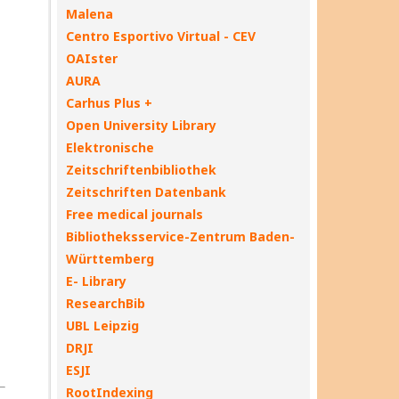
Malena
Centro Esportivo Virtual - CEV
OAIster
AURA
Carhus Plus +
Open University Library
Elektronische
Zeitschriftenbibliothek
Zeitschriften Datenbank
Free medical journals
Bibliotheksservice-Zentrum Baden-
Württemberg
E- Library
ResearchBib
UBL Leipzig
DRJI
ESJI
RootIndexing