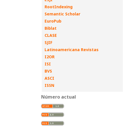
RootIndexing
Semantic Scholar
EuroPub
Biblat
CLASE
SJIF
Latinoamericana Revistas
I2OR
ISI
BVS
ASCI
ISSN
Número actual