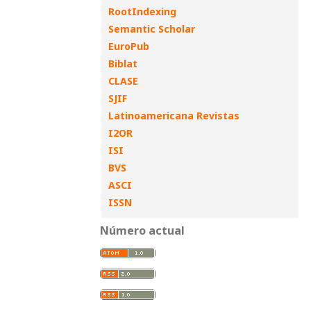
RootIndexing
Semantic Scholar
EuroPub
Biblat
CLASE
SJIF
Latinoamericana Revistas
I2OR
ISI
BVS
ASCI
ISSN
Número actual