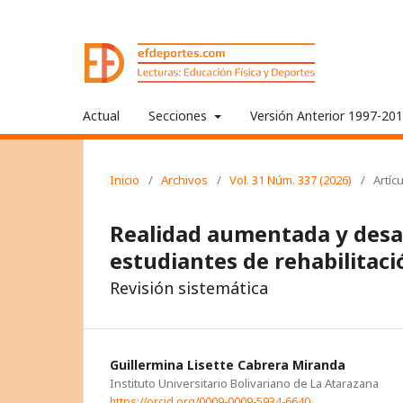
Actual
Secciones
Versión Anterior 1997-20
Inicio
/
Archivos
/
Vol. 31 Núm. 337 (2026)
/
Artíc
Realidad aumentada y desar
estudiantes de rehabilitació
Revisión sistemática
Guillermina Lisette Cabrera Miranda
Instituto Universitario Bolivariano de La Atarazana
https://orcid.org/0009-0009-5934-6640