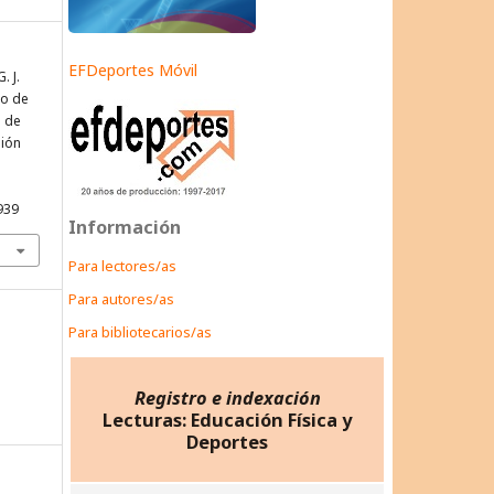
EFDeportes Móvil
. J.
lo de
s de
sión
939
Información
Para lectores/as
Para autores/as
Para bibliotecarios/as
Registro e indexación
Lecturas: Educación Física y
Deportes