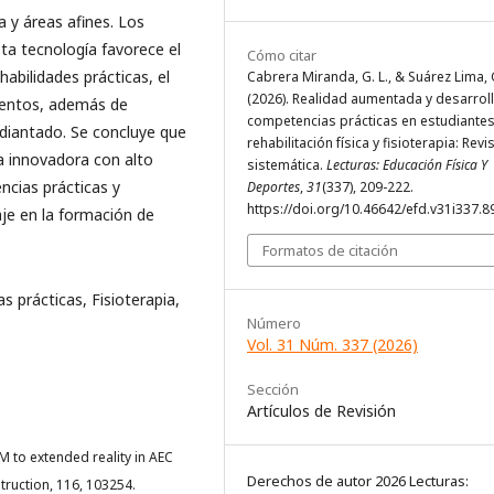
 y áreas afines. Los
ta tecnología favorece el
Cómo citar
habilidades prácticas, el
Cabrera Miranda, G. L., & Suárez Lima, G
(2026). Realidad aumentada y desarrol
ientos, además de
competencias prácticas en estudiante
udiantado. Se concluye que
rehabilitación física y fisioterapia: Revi
a innovadora con alto
sistemática.
Lecturas: Educación Física Y
ncias prácticas y
Deportes
,
31
(337), 209-222.
https://doi.org/10.46642/efd.v31i337.8
je en la formación de
Formatos de citación
 prácticas, Fisioterapia,
Número
Vol. 31 Núm. 337 (2026)
Sección
Artículos de Revisión
IM to extended reality in AEC
Derechos de autor 2026 Lecturas:
truction, 116, 103254.