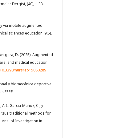
malar Dergisi, (40), 1-33.
tomy via mobile augmented
ical sciences education, 9(5),
 Vergara, D. (2025). Augmented
care, and medical education
g/10.3390/nursrep15080289
cional y biomecánica deportiva
as ESPE.
A.I., Garcia-Munoz, C., y
ersus traditional methods for
rnal of Investigation in