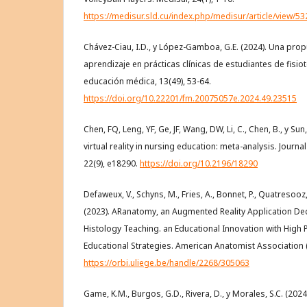
https://medisur.sld.cu/index.php/medisur/article/view/5
Chávez-Ciau, I.D., y López-Gamboa, G.E. (2024). Una prop
aprendizaje en prácticas clínicas de estudiantes de fisio
educación médica, 13(49), 53-64.
https://doi.org/10.22201/fm.20075057e.2024.49.23515
Chen, FQ, Leng, YF, Ge, JF, Wang, DW, Li, C., Chen, B., y Sun
virtual reality in nursing education: meta-analysis. Journa
22(9), e18290.
https://doi.org/10.2196/18290
Defaweux, V., Schyns, M., Fries, A., Bonnet, P., Quatresooz,
(2023). ARanatomy, an Augmented Reality Application D
Histology Teaching. an Educational Innovation with High Po
Educational Strategies. American Anatomist Association 
https://orbi.uliege.be/handle/2268/305063
Game, K.M., Burgos, G.D., Rivera, D., y Morales, S.C. (2024