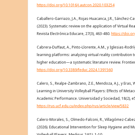
https://doi.org/10.1016/j.autcon.2020.103254
Caballero-Garriazo, J.A., Rojas-Huacanca, J.R., Sánchez-Cas
(2023). Systematic review on the application of Virtual Real
Revista Electrónica Educare, 27(3), 463-480.
https://doi.o
Cabrera-Duffaut, A., Pinto-Llorente, A.M., y Iglesias-Rodr
learning platforms: analyzing virtual reality contributio
higher education—a systematic literature review. Frontier
https://doi.org/10.3389/feduc.2024.1391560
Calero, S., Realpe-Zambrano, Z.E., Mendoza, A.J., y Eras, W
Learning in University Volleyball Players: Effects of Meta
Academic Performance. Universidad y Sociedad, 18(2), e
https://rus.ucf.edu.cu/index.php/rus/article/view/5832
Calero-Morales, S., Olmedo-Falconi, R., Villagómez-Cabez
(2026). Educational Intervention for Sleep Hygiene and M
Volleyball Players. Medisur, 24(1), 1-10.