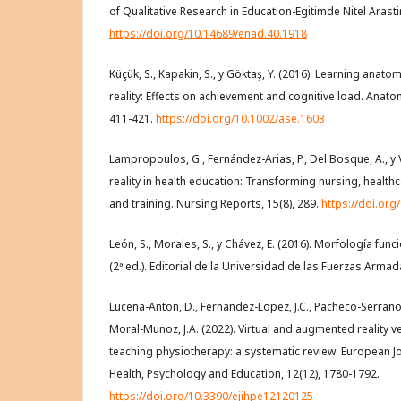
of Qualitative Research in Education-Egitimde Nitel Arastir
https://doi.org/10.14689/enad.40.1918
Küçük, S., Kapakin, S., y Göktaş, Y. (2016). Learning ana
reality: Effects on achievement and cognitive load. Anatom
411-421.
https://doi.org/10.1002/ase.1603
Lampropoulos, G., Fernández-Arias, P., Del Bosque, A., y
reality in health education: Transforming nursing, health
and training. Nursing Reports, 15(8), 289.
https://doi.or
León, S., Morales, S., y Chávez, E. (2016). Morfología fun
(2ª ed.). Editorial de la Universidad de las Fuerzas Armad
Lucena-Anton, D., Fernandez-Lopez, J.C., Pacheco-Serrano, 
Moral-Munoz, J.A. (2022). Virtual and augmented reality v
teaching physiotherapy: a systematic review. European Jou
Health, Psychology and Education, 12(12), 1780-1792.
https://doi.org/10.3390/ejihpe12120125