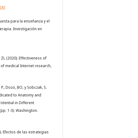
3241
uesta para la enseñanza y el
terapia. Investigación en
, ZL (2020). Effectiveness of
l of medical Internet research,
 P., Dozo, BO, y Sobczak, S.
edicated to Anatomy and
tential in Different
(pp. 1-3). Washington.
). Efectos de las estrategias