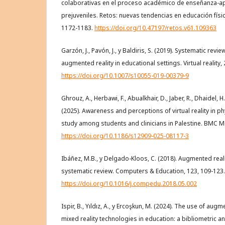
colaborativas en el proceso académico de enseñanza-ap
prejuveniles. Retos: nuevas tendencias en educación físic
1172-1183.
https://doi.org/10.47197/retos.v61.109363
Garzón, J., Pavón, J., y Baldiris, S. (2019). Systematic rev
augmented reality in educational settings. Virtual reality, 
https://doi.org/10.1007/s10055-019-00379-9
Ghrouz, A., Herbawi, F., Abualkhair, D., Jaber, R., Dhaidel, H.
(2025). Awareness and perceptions of virtual reality in p
study among students and clinicians in Palestine. BMC Me
https://doi.org/10.1186/s12909-025-08117-3
Ibáñez, M.B., y Delgado-Kloos, C. (2018). Augmented reali
systematic review. Computers & Education, 123, 109-123.
https://doi.org/10.1016/j.compedu.2018.05.002
Ispir, B., Yıldız, A., y Ercoşkun, M. (2024). The use of augme
mixed reality technologies in education: a bibliometric a