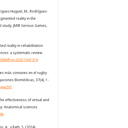
driguez-Huguet, M., Rodríguez-
augmented reality in the
al study. JMIR Serious Games,
ed reality in rehabilitation
nces: a systematic review.
.3389/frvir.2025.1641316
iones más comunes en el rugby
gaciones Biomédicas, 37(4), 1-
view/201
 The effectiveness of virtual and
my. Anatomical sciences
696
o, A., y Ratti, S. (2024).