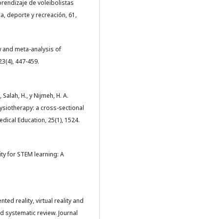
rendizaje de voleibolistas
a, deporte y recreación, 61,
iew and meta-analysis of
23(4), 447-459.
, Salah, H., y Nijmeh, H. A.
hysiotherapy: a cross-sectional
dical Education, 25(1), 1524.
ty for STEM learning: A
nted reality, virtual reality and
nd systematic review. Journal