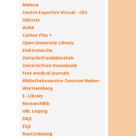
Malena
Centro Esportivo Virtual - CEV
OAIster
AURA
Carhus Plus +
Open University Library
Elektronische
Zeitschriftenbibliothek
Zeitschriften Datenbank
Free medical journals
Bibliotheksservice-Zentrum Baden-
Württemberg
E- Library
ResearchBib
UBL Leipzig
DRJI
ESJI
RootIndexing