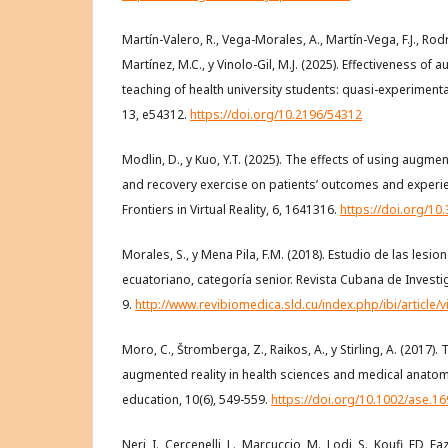
Martín-Valero, R., Vega-Morales, A., Martín-Vega, F.J., Ro
Martínez, M.C., y Vinolo-Gil, M.J. (2025). Effectiveness of 
teaching of health university students: quasi-experiment
13, e54312.
https://doi.org/10.2196/54312
Modlin, D., y Kuo, Y.T. (2025). The effects of using augment
and recovery exercise on patients’ outcomes and experie
Frontiers in Virtual Reality, 6, 1641316.
https://doi.org/10
Morales, S., y Mena Pila, F.M. (2018). Estudio de las les
ecuatoriano, categoría senior. Revista Cubana de Investi
9.
http://www.revibiomedica.sld.cu/index.php/ibi/article/
Moro, C., Štromberga, Z., Raikos, A., y Stirling, A. (2017).
augmented reality in health sciences and medical anato
education, 10(6), 549-559.
https://doi.org/10.1002/ase.1
Neri, I., Cercenelli, L., Marcuccio, M., Lodi, S., Koufi, FD, Fazi