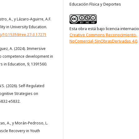
Educación Física y Deportes
tro, A., y Lázaro-Aguirre, A.F.
ity in University Education.
Esta obra está bajo licencia internaci
rg/10.15359/ree.27-3.17271
Creative Commons Reconocimiento-
NoComercial-SinObrasDerivadas 4.0
.
íguez, A. (2024). Immersive
n to competence development in
s in Education, 9, 1391560.
.S. (2026). Self-Regulated
cognitive Strategies on
5832-e5832.
as, A., y Morán-Pedroso, L.
uscle Recovery in Youth