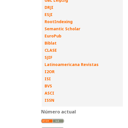
UBL Leipzig
DRJI
ESJI
RootIndexing
Semantic Scholar
EuroPub
Biblat
CLASE
SJIF
Latinoamericana Revistas
I2OR
ISI
BVS
ASCI
ISSN
Número actual