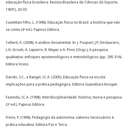
educação física brasileira. Revista Brasileira de Ciências do Esporte,
19(01), 20-33.
Castellani Filho, L. (1998). Educação física no Brasil: a história que não
se conta (4ª ed.). Papirus Editora.
Cellard, A. (2008). A análise documental. In: J. Poupart, J.P. Deslauriers,
L.H. Groulx, A. Lapierre, R. Mayer, e A. Pires (Orgs.), A pesquisa
qualitativa: enfoques epistemológicos e metodológicos (pp. 295-316).
Editora Vozes.
Darido, S.C., e Rangel, I.C.A. (2005). Educação física na escola:
implicações para a prática pedagógica. Editora Guanabara Koogan.
Fazenda, I.C.A. (1998). Interdisciplinaridade: história, teoria e pesquisa
(3ª ed.). Papirus Editora.
Freire, P. (1996). Pedagogia da autonomia: saberes necessários à
prática educativa. Editora Paz e Terra.