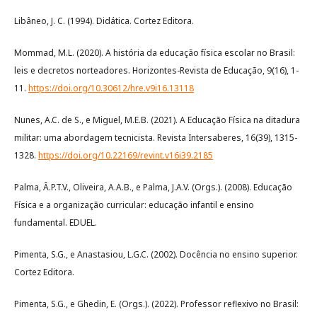
Libâneo, J. C. (1994). Didática. Cortez Editora.
Mommad, M.L. (2020). A história da educação física escolar no Brasil:
leis e decretos norteadores. Horizontes-Revista de Educação, 9(16), 1-
11.
https://doi.org/10.30612/hre.v9i16.13118
Nunes, A.C. de S., e Miguel, M.E.B. (2021). A Educação Física na ditadura
militar: uma abordagem tecnicista. Revista Intersaberes, 16(39), 1315-
1328.
https://doi.org/10.22169/revint.v16i39.2185
Palma, Â.P.T.V., Oliveira, A.A.B., e Palma, J.A.V. (Orgs.). (2008). Educação
Física e a organização curricular: educação infantil e ensino
fundamental. EDUEL.
Pimenta, S.G., e Anastasiou, L.G.C. (2002). Docência no ensino superior.
Cortez Editora.
Pimenta, S.G., e Ghedin, E. (Orgs.). (2022). Professor reflexivo no Brasil: