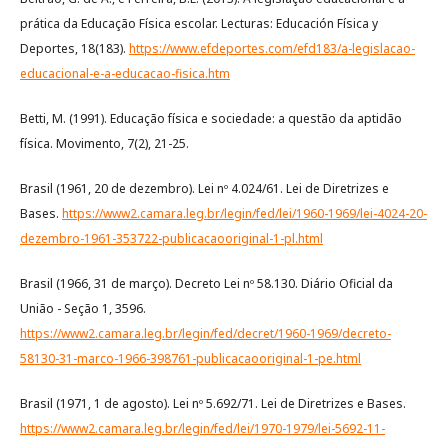
prática da Educação Física escolar. Lecturas: Educación Física y
Deportes, 18(183).
https://www.efdeportes.com/efd183/a-legislacao-
educacional-e-a-educacao-fisica.htm
Betti, M. (1991). Educação física e sociedade: a questão da aptidão
física. Movimento, 7(2), 21-25.
Brasil (1961, 20 de dezembro). Lei nº 4.024/61. Lei de Diretrizes e
Bases.
https://www2.camara.leg.br/legin/fed/lei/1960-1969/lei-4024-20-
dezembro-1961-353722-publicacaooriginal-1-pl.html
Brasil (1966, 31 de março). Decreto Lei nº 58.130. Diário Oficial da
União - Seção 1, 3596.
https://www2.camara.leg.br/legin/fed/decret/1960-1969/decreto-
58130-31-marco-1966-398761-publicacaooriginal-1-pe.html
Brasil (1971, 1 de agosto). Lei nº 5.692/71. Lei de Diretrizes e Bases.
https://www2.camara.leg.br/legin/fed/lei/1970-1979/lei-5692-11-