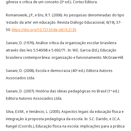
gênese e crítica de um conceito (3ª ed.). Cortez Editora.
Romanowski, J.P., e Ens, R.T. (2006). As pesquisas denominadas do tipo
'estado da arte' em educação. Revista Diálogo Educacional, 6(19), 37-
50.
https://doi.org/10.7213/rde.v6i19.2135
Saviani, D. (1976). Análise crítica da organização escolar brasileira
através das leis 5.540/68 e 5.692/71. In: W.E. Garcia (Ed.), Educação
brasileira contemporânea: organização e funcionamento. McGraw-Hill.
Saviani, D. (2008). Escola e democracia (40ª ed.). Editora Autores
Associados Ltda.
Saviani, D. (2007). História das ideias pedagógicas no Brasil (1ª ed.).
Editora Autores Associados Ltda.
Silva, E.V.M., e Venâncio, L. (2005). Aspectos legais da educação física e
integração à proposta pedagógica da escola. In: S.C. Darido, e I.C.A.
Rangel (Coords.), Educação física na escola: implicações para a prática