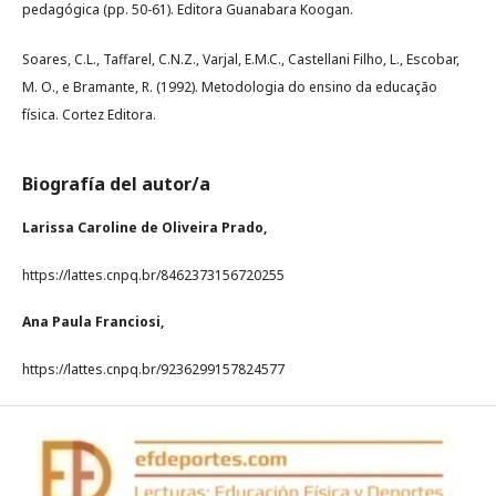
pedagógica (pp. 50-61). Editora Guanabara Koogan.
Soares, C.L., Taffarel, C.N.Z., Varjal, E.M.C., Castellani Filho, L., Escobar,
M. O., e Bramante, R. (1992). Metodologia do ensino da educação
física. Cortez Editora.
Biografía del autor/a
Larissa Caroline de Oliveira Prado,
https://lattes.cnpq.br/8462373156720255
Ana Paula Franciosi,
https://lattes.cnpq.br/9236299157824577