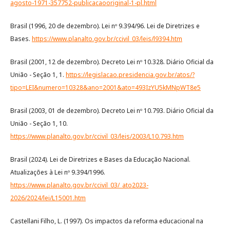
agosto-1971-357752-publicacaooriginal-1-pl.html
Brasil (1996, 20 de dezembro). Lei nº 9.394/96. Lei de Diretrizes e
Bases.
https://www.planalto.gov.br/ccivil_03/leis/l9394.htm
Brasil (2001, 12 de dezembro). Decreto Lei nº 10.328. Diário Oficial da
União - Seção 1, 1.
https://legislacao.presidencia.gov.br/atos/?
tipo=LEI&numero=10328&ano=2001&ato=493IzYU5kMNpWT8e5
Brasil (2003, 01 de dezembro). Decreto Lei nº 10.793. Diário Oficial da
União - Seção 1, 10.
https://www.planalto.gov.br/ccivil_03/leis/2003/L10.793.htm
Brasil (2024). Lei de Diretrizes e Bases da Educação Nacional.
Atualizações à Lei nº 9.394/1996.
https://www.planalto.gov.br/ccivil_03/_ato2023-
2026/2024/lei/L15001.htm
Castellani Filho, L. (1997). Os impactos da reforma educacional na