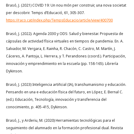
Brasó, J. (2021) COVID 19: Un nou món per construir, una nova societat
per descobrir. Temps d’Educació, 61, 305-307.
https://raco.cat/index.php/TempsEducacio/article/view/400700
Brasó, J. (2022). Agenda 2030 y ODS: Salud y bienestar. Propuesta de
cápsulas de actividad física virtuales en tiempos de pandemia. En. A.
Salvador, M. Vergara, E. Rainha, R. Chacón, C. Castro, M. Martín, J.
Cáceres, A. Pantoja, L. Herrera, y T. Perandones (coord.). Participación,
innovación y emprendimiento en la escuela (pp. 158-165). Librería
Dykinson.
Brasó, J. (2023) Inteligencia artificial (IA), transhumanismo y educación.
Pensando en una e-educación física del futuro, en López, E. Bernal C.
(ed.). Educación, Tecnología, innovación y transferencia del
conocimiento, p. 405-415, Dykinson.
Brasó, J., y Arderiu, M. (2020) Herramientas tecnológicas para el
seguimiento del alumnado en la formación profesional dual. Revista