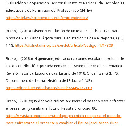
Evaluación y Cooperación Territorial. Instituto Nacional de Tecnologías
Educativas y de Formación del Profesorado (INTEF).
https://intef.es/experiencias_edu/emprendemos/
Brasó, J. (2013). Diseño y validación de un test de ajedrez -T23- para
niños de 9 a 12 años. Ágora para la educación física y el deporte, 6(1),
1-18.
https://dialnet.unirioja.es/servlet/articulo?codigo=4714309
Brasó, J. (2018a). Higienisme, educació i colònies escolars al voltant de
1918. Contribució a: Jornada Pensament Avançat: Reflexió sistemàtica.
Revisió històrica. Estudi de cas: La grip de 1918. Organitza: GREPPS,
Departament de Teoria i Història de l'Educació (UB).
https://diposit.ub.edu/dspace/handle/2445/137119
Brasó, J. (2018b) Pedagogía crítica: Recuperar el pasado para enfrentar
el presente... y cambiar el futuro. Revista Cronopio, 80.
https://revistacronopio.com/pedagogia-critica-recuperar-el-pasado-
para-enfrentarse-al-presente-y-cambiar-el-futuro-jordi-braso-rius/