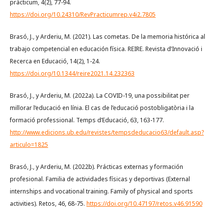
prácticum, 4(2), 77-94.
https://doi.org/10.24310/RevPracticumrep.v4i2.7805
Brasó, J., y Arderiu, M. (2021). Las cometas. De la memoria histórica al
trabajo competencial en educación física. REIRE. Revista d’Innovació i
Recerca en Educació, 14(2), 1-24.
https://doi.org/10.1344/reire2021.14.232363
Brasó, J., y Arderiu, M. (2022a). La COVID-19, una possibilitat per
millorar l‘educació en línia. El cas de l’educació postobligatòria i la
formació professional. Temps d’Educació, 63, 163-177.
http://www.edicions.ub.edu/revistes/tempsdeducacio63/default.asp?
articulo=1825
Brasó, J., y Arderiu, M. (2022b). Prácticas externas y formación
profesional. Familia de actividades físicas y deportivas (External
internships and vocational training. Family of physical and sports
activities). Retos, 46, 68-75.
https://doi.org/10.47197/retos.v46.91590