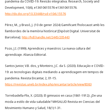
pandemia da COVID-19. Revisão integrativa. Research, Society and
Development, 10(6), e13610615576-e13610615576.
http://dx.doi.org/10.33448/rsd-v10i6.15576
Pérez, M., y Brasó, J. (10 de gener 2024) Gamificant l’holocaust amb les
llambordes de la memòria històrica! [Dipòsit Digital. Universitat de
Barcelona].
http://hdl.handle.net/2445/205443
Pozo, J.I. (1999). Aprendices y maestros: La nueva cultura del
aprendizaje. Alianza Editorial.
Santos Junior, V.B. dos, y Monteiro, J.C. da S. (2020). Educação e COVID-
19: as tecnologias digitais mediando a aprendizagem em tempos de
pandemia. Revista Encantar, 2, 01-15.
https://revistas.uneb.br/index.php/encantar/article/view/8583
Torrebadella-Flix, X. (2020). El gimnasio en casa (1861-1912): ¿De una
moda a estilo de vida saludable? MHSALUD Revista en Ciencias del
Movimiento Humano y Salud, 18(1):1-31.