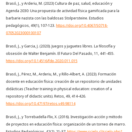
Brasó, J., y Arderiu, M. (2023) Cultura de paz, salud, educación y
Agenda 2030: Una propuesta de actividad física gamificada para la
barbarie nazista con las baldosas Stolpersteine. Estudios
pedagógicos, 49(1), 107-123.
https://doi.org/10.4067/S0718-
07052023000100107
Brasó, J., y Garcia, J. (2020). Juegos y juguetes libres. La filosofía y
obsesión de Walter Benjamín. El Futuro Del Pasado, 11, 441-455.
https://doi.org/10.14516/fdp.2020.011.015
Brasó, J., Pérez, M., Arderiu, M., y Rillo-Albert, A. (2023). Formación
docente en educación física: creación de un repositorio de unidades
didácticas (Teacher training in physical education: creation of a
repository of didactic units). Retos, 49, 414-426.
https://doi.org/10.47197/retos.v49.98114
Brasó, J., y Torrebadella-Flix, X. (2016). Investigación-acción y método
de proyectos en educación física: organización de un torneo de marro.
Estudios Pedagógicos, 42(2), 21-37.
https://www.scielo.cl/scielo.php?