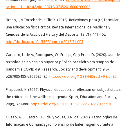
script=sci_arttext&pid=S0718-07052016000200002
Brasó, J., y Torrebadella Flix, X. (2018). Reflexiones para (re) formular
una educación física crítica. Revista Internacional de Medicina y
Ciencias de la Actividad Física y del Deporte, 18(71), 441-462.
http://dx.doi.org/10.15366/rimcafd2018.71.003
Carneiro, L. de A., Rodrigues, W., França, G., y Prata, D. (2020). Uso de
tecnologias no ensino superior público brasileiro em tempos de
pandemia COVID-19. Research, Society and development, 9(8),
e267985485-e267985485.
http://dx.doi.org/10.33448/rsd-v9i8.5485
Fitzpatrick, K. (2022). Physical education: a reflection on subject status,
the critical, and the wellbeing agenda. Sport, Education and Society,
28(8), 873-886.
https://doi.org/10.1080/13573322.2022.2077718
Gusso, A.K., Castro, B.C. de, y Souza, T.N. de (2021). Tecnologias de
Informação e Comunicação no ensino de Enfermagem durante a