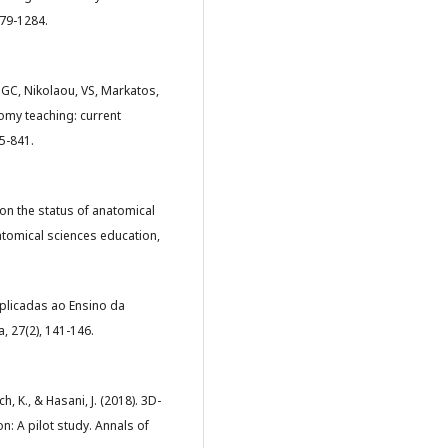
279-1284.
, GC, Nikolaou, VS, Markatos,
tomy teaching: current
5-841.
e on the status of anatomical
atomical sciences education,
 Aplicadas ao Ensino da
 27(2), 141-146.
 K., & Hasani, J. (2018). 3D-
n: A pilot study. Annals of