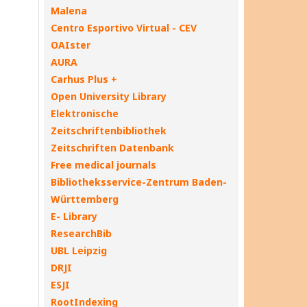
Malena
Centro Esportivo Virtual - CEV
OAIster
AURA
Carhus Plus +
Open University Library
Elektronische
Zeitschriftenbibliothek
Zeitschriften Datenbank
Free medical journals
Bibliotheksservice-Zentrum Baden-
Württemberg
E- Library
ResearchBib
UBL Leipzig
DRJI
ESJI
RootIndexing