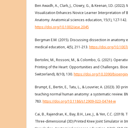
Ben Awadh, A., Clark, J., Clowry, G., & Keenan, I.D. (2022
Visualization Enhances Novice Learner Interpretation of 
Anatomy. Anatomical sciences education, 15(1), 127-142.
https://doi.org/10.1002/ase.2045
Bergman E.M. (2015). Discussing dissection in anatomy e
medical education, 4(5), 211-213.
https://doi.org/10.100
Bertolini, M., Rossoni, M., & Colombo, G. (2021). Operat
Printing of the Heart: Opportunities and Challenges. Bio
Switzerland), 8(10), 130.
https://doi.org/10.3390/bioengi
Brumpt, E., Bertin, E., Tatu, L., & Louvrier, A. (2023). 3D p
teaching normal human anatomy: a systematic review. BM
783.
https://doi.org/10.1186/s12909-023-04744-w
Cai, B., Rajendran, K., Bay, B.H., Lee, J., & Yen, C.C. (2019).
Three-dimensional (3D) Printed Knee Joint Simulator in I