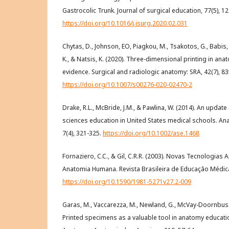
Gastrocolic Trunk. Journal of surgical education, 77(5), 1
https://doi.org/10.1016/j.jsurg.2020.02.031
Chytas, D., Johnson, EO, Piagkou, M., Tsakotos, G., Babis
K., & Natsis, K. (2020). Three-dimensional printing in ana
evidence. Surgical and radiologic anatomy: SRA, 42(7), 83
https://doi.org/10.1007/s00276-020-02470-2
Drake, R.L., McBride, J.M., & Pawlina, W. (2014). An updat
sciences education in United States medical schools. An
7(4), 321-325.
https://doi.org/10.1002/ase.1468
Fornaziero, C.C., & Gil, C.R.R. (2003). Novas Tecnologias
Anatomia Humana. Revista Brasileira de Educação Médica,
https://doi.org/10.1590/1981-5271v27.2-009
Garas, M., Vaccarezza, M., Newland, G., McVay-Doornbusch,
Printed specimens as a valuable tool in anatomy educatio