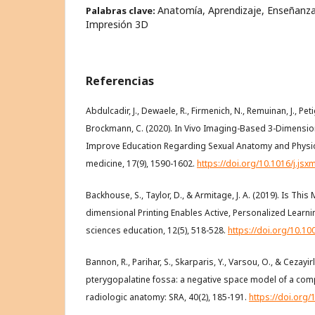
Anatomía, Aprendizaje, Enseñanza
Palabras clave:
Impresión 3D
Referencias
Abdulcadir, J., Dewaele, R., Firmenich, N., Remuinan, J., Peti
Brockmann, C. (2020). In Vivo Imaging-Based 3-Dimensio
Improve Education Regarding Sexual Anatomy and Physiol
medicine, 17(9), 1590-1602.
https://doi.org/10.1016/j.jsx
Backhouse, S., Taylor, D., & Armitage, J. A. (2019). Is Thi
dimensional Printing Enables Active, Personalized Learn
sciences education, 12(5), 518-528.
https://doi.org/10.1
Bannon, R., Parihar, S., Skarparis, Y., Varsou, O., & Cezayirl
pterygopalatine fossa: a negative space model of a comp
radiologic anatomy: SRA, 40(2), 185-191.
https://doi.org