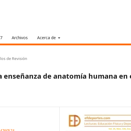
17
Archivos
Acerca de
ulos de Revisión
 la enseñanza de anatomía humana en 
94760574