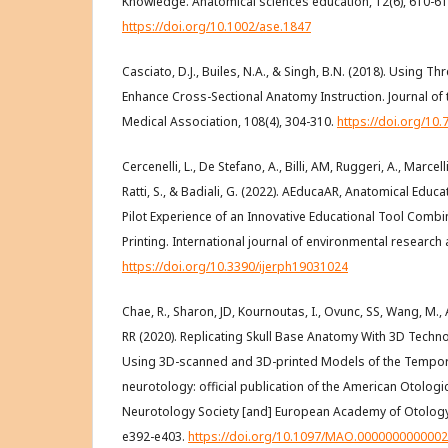
Knowledge. Anatomical sciences education, 12(6), 610-61
https://doi.org/10.1002/ase.1847
Casciato, D.J., Builes, N.A., & Singh, B.N. (2018). Using T
Enhance Cross-Sectional Anatomy Instruction. Journal of 
Medical Association, 108(4), 304-310.
https://doi.org/10
Cercenelli, L., De Stefano, A., Billi, AM, Ruggeri, A., Marcelli
Ratti, S., & Badiali, G. (2022). AEducaAR, Anatomical Educ
Pilot Experience of an Innovative Educational Tool Comb
Printing. International journal of environmental research 
https://doi.org/10.3390/ijerph19031024
Chae, R., Sharon, JD, Kournoutas, I., Ovunc, SS, Wang, M., 
RR (2020). Replicating Skull Base Anatomy With 3D Techn
Using 3D-scanned and 3D-printed Models of the Tempor
neurotology: official publication of the American Otologi
Neurotology Society [and] European Academy of Otology
e392-e403.
https://doi.org/10.1097/MAO.000000000000