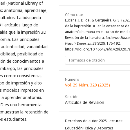
ed (National Library of
os: anatomía, aprendizaje,
Cómo citar
sultados: La búsqueda
Lucena, J. D. de, & Cerqueira, G. S. (202
31 artículos luego de
de la impresión 3D en la enseñanza de
spalda que la impresión 3D
anatomía humana en el curso de medic
Revisión de la literatura.
Lecturas: Educa
omía. Las principales
Física Y Deportes
,
29
(320), 176-192.
autenticidad, variabilidad
https://doi.org/10.46642/efd.v29i320.7
ibilidad, posibilidad de
Formatos de citación
ción de conocimientos a
embargo, las principales
es como: consistencia,
Número
mpo de impresión y alto
Vol. 29 Núm. 320 (2025)
los modelos impresos en
Sección
s a aprender anatomía.
Artículos de Revisión
3D es una herramienta
emuestran la retención de
os estudiantes.
Derechos de autor 2025 Lecturas:
Educación Física y Deportes