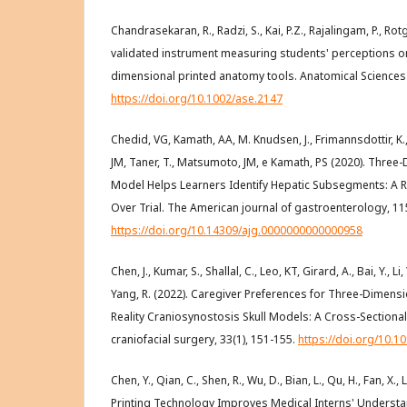
Chandrasekaran, R., Radzi, S., Kai, P.Z., Rajalingam, P., Rotg
validated instrument measuring students' perceptions on
dimensional printed anatomy tools. Anatomical Sciences 
https://doi.org/10.1002/ase.2147
Chedid, VG, Kamath, AA, M. Knudsen, J., Frimannsdottir, K., Y
JM, Taner, T., Matsumoto, JM, e Kamath, PS (2020). Three-
Model Helps Learners Identify Hepatic Subsegments: A 
Over Trial. The American journal of gastroenterology, 11
https://doi.org/10.14309/ajg.0000000000000958
Chen, J., Kumar, S., Shallal, C., Leo, KT, Girard, A., Bai, Y., L
Yang, R. (2022). Caregiver Preferences for Three-Dimens
Reality Craniosynostosis Skull Models: A Cross-Sectional
craniofacial surgery, 33(1), 151-155.
https://doi.org/10.
Chen, Y., Qian, C., Shen, R., Wu, D., Bian, L., Qu, H., Fan, X., Li
Printing Technology Improves Medical Interns' Underst