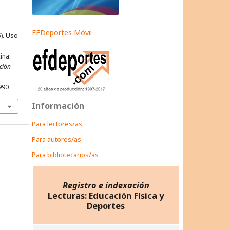
EFDeportes Móvil
5). Uso
ina:
ción
990
Información
Para lectores/as
Para autores/as
Para bibliotecarios/as
Registro e indexación
Lecturas: Educación Física y
Deportes