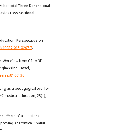
). Multimodal Three-Dimensional
Basic Cross-Sectional
ducation. Perspectives on
7/s40037-015-0207-7
.
ive Workflow from CT to 3D
engineering (Basel,
neering8100130
rinting as a pedagogical tool for
C medical education, 23(1),
 The Effects of a Functional
mproving Anatomical Spatial