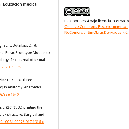
, Educación médica,
Esta obra está bajo licencia internaci
Creative Commons Reconocimiento-
NoComercial-SinObrasDerivadas 4.0
.
gnat, P., Botsikas, D., &
nal Pelvic Prototype Models to
ogy. The journal of sexual
m.2020.05.025
s Mine to Keep? Three-
ing in Anatomy. Anatomical
002/ase.1840
i, E. (2018). 3D printing the
lex structure. Surgical and
/10.1007/s00276-017-1916-x