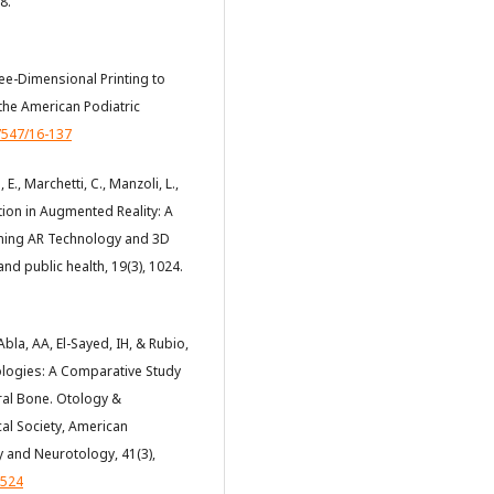
8.
hree-Dimensional Printing to
the American Podiatric
.7547/16-137
, E., Marchetti, C., Manzoli, L.,
ation in Augmented Reality: A
ining AR Technology and 3D
and public health, 19(3), 1024.
Abla, AA, El-Sayed, IH, & Rubio,
ologies: A Comparative Study
al Bone. Otology &
cal Society, American
 and Neurotology, 41(3),
2524