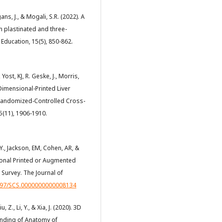
ans, J., & Mogali, S.R. (2022). A
 plastinated and three-
Education, 15(5), 850-862.
ost, KJ, R. Geske, J., Morris,
Dimensional-Printed Liver
Randomized-Controlled Cross-
5(11), 1906-1910.
i, Y., Jackson, EM, Cohen, AR, &
ional Printed or Augmented
 Survey. The Journal of
1097/SCS.0000000000008134
u, Z., Li, Y., & Xia, J. (2020). 3D
anding of Anatomy of