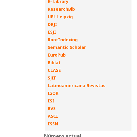
E- Library
ResearchBib
UBL Leipzig
DRJI
ESJI
RootIndexing
Semantic Scholar
EuroPub
Biblat
CLASE
SJIF
Latinoamericana Revistas
I2OR
ISI
BVS
ASCI
ISSN
Número actual