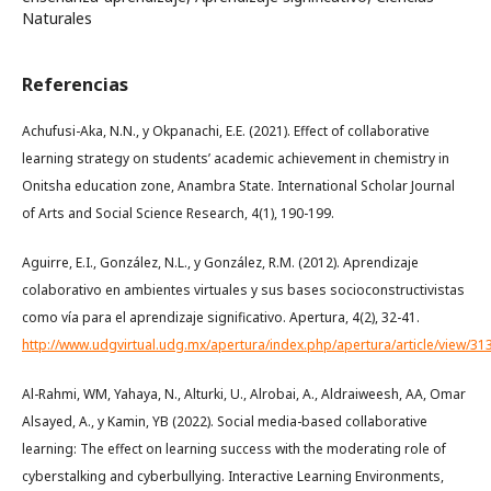
Naturales
Referencias
Achufusi-Aka, N.N., y Okpanachi, E.E. (2021). Effect of collaborative
learning strategy on students’ academic achievement in chemistry in
Onitsha education zone, Anambra State. International Scholar Journal
of Arts and Social Science Research, 4(1), 190-199.
Aguirre, E.I., González, N.L., y González, R.M. (2012). Aprendizaje
colaborativo en ambientes virtuales y sus bases socioconstructivistas
como vía para el aprendizaje significativo. Apertura, 4(2), 32-41.
http://www.udgvirtual.udg.mx/apertura/index.php/apertura/article/view/31
Al-Rahmi, WM, Yahaya, N., Alturki, U., Alrobai, A., Aldraiweesh, AA, Omar
Alsayed, A., y Kamin, YB (2022). Social media-based collaborative
learning: The effect on learning success with the moderating role of
cyberstalking and cyberbullying. Interactive Learning Environments,