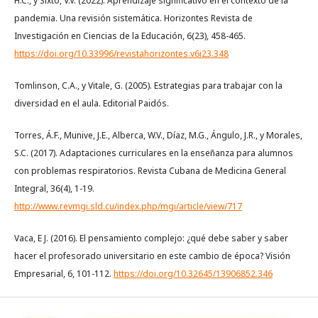
H.C., y Sixto, V.V. (2022). Aprendizaje significativo en el contexto de la
pandemia. Una revisión sistemática. Horizontes Revista de
Investigación en Ciencias de la Educación, 6(23), 458-465.
https://doi.org/10.33996/revistahorizontes.v6i23.348
Tomlinson, C.A., y Vitale, G. (2005). Estrategias para trabajar con la
diversidad en el aula. Editorial Paidós.
Torres, Á.F., Munive, J.E., Alberca, W.V., Díaz, M.G., Ángulo, J.R., y Morales,
S.C. (2017). Adaptaciones curriculares en la enseñanza para alumnos
con problemas respiratorios. Revista Cubana de Medicina General
Integral, 36(4), 1-19.
http://www.revmgi.sld.cu/index.php/mgi/article/view/717
Vaca, E J. (2016). El pensamiento complejo: ¿qué debe saber y saber
hacer el profesorado universitario en este cambio de época? Visión
Empresarial, 6, 101-112.
https://doi.org/10.32645/13906852.346