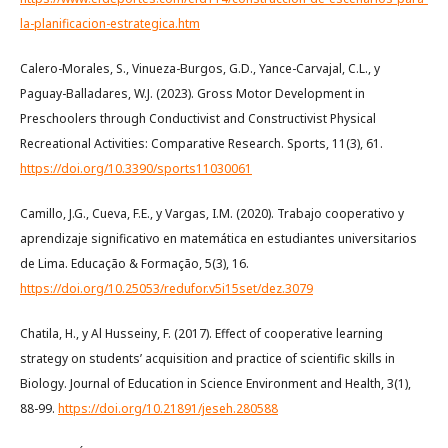
la-planificacion-estrategica.htm
Calero-Morales, S., Vinueza-Burgos, G.D., Yance-Carvajal, C.L., y
Paguay-Balladares, W.J. (2023). Gross Motor Development in
Preschoolers through Conductivist and Constructivist Physical
Recreational Activities: Comparative Research. Sports, 11(3), 61.
https://doi.org/10.3390/sports11030061
Camillo, J.G., Cueva, F.E., y Vargas, I.M. (2020). Trabajo cooperativo y
aprendizaje significativo en matemática en estudiantes universitarios
de Lima. Educação & Formação, 5(3), 16.
https://doi.org/10.25053/redufor.v5i15set/dez.3079
Chatila, H., y Al Husseiny, F. (2017). Effect of cooperative learning
strategy on students’ acquisition and practice of scientific skills in
Biology. Journal of Education in Science Environment and Health, 3(1),
88-99.
https://doi.org/10.21891/jeseh.280588