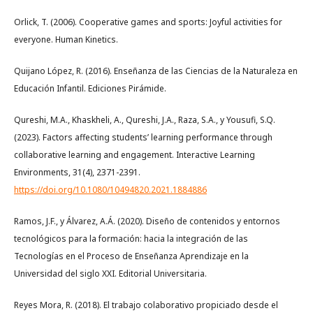
Orlick, T. (2006). Cooperative games and sports: Joyful activities for
everyone. Human Kinetics.
Quijano López, R. (2016). Enseñanza de las Ciencias de la Naturaleza en
Educación Infantil. Ediciones Pirámide.
Qureshi, M.A., Khaskheli, A., Qureshi, J.A., Raza, S.A., y Yousufi, S.Q.
(2023). Factors affecting students’ learning performance through
collaborative learning and engagement. Interactive Learning
Environments, 31(4), 2371-2391.
https://doi.org/10.1080/10494820.2021.1884886
Ramos, J.F., y Álvarez, A.Á. (2020). Diseño de contenidos y entornos
tecnológicos para la formación: hacia la integración de las
Tecnologías en el Proceso de Enseñanza Aprendizaje en la
Universidad del siglo XXI. Editorial Universitaria.
Reyes Mora, R. (2018). El trabajo colaborativo propiciado desde el