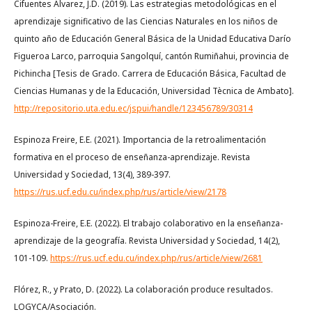
Cifuentes Álvarez, J.D. (2019). Las estrategias metodológicas en el
aprendizaje significativo de las Ciencias Naturales en los niños de
quinto año de Educación General Básica de la Unidad Educativa Darío
Figueroa Larco, parroquia Sangolquí, cantón Rumiñahui, provincia de
Pichincha [Tesis de Grado. Carrera de Educación Básica, Facultad de
Ciencias Humanas y de la Educación, Universidad Tècnica de Ambato].
http://repositorio.uta.edu.ec/jspui/handle/123456789/30314
Espinoza Freire, E.E. (2021). Importancia de la retroalimentación
formativa en el proceso de enseñanza-aprendizaje. Revista
Universidad y Sociedad, 13(4), 389-397.
https://rus.ucf.edu.cu/index.php/rus/article/view/2178
Espinoza-Freire, E.E. (2022). El trabajo colaborativo en la enseñanza-
aprendizaje de la geografía. Revista Universidad y Sociedad, 14(2),
101-109.
https://rus.ucf.edu.cu/index.php/rus/article/view/2681
Flórez, R., y Prato, D. (2022). La colaboración produce resultados.
LOGYCA/Asociación.