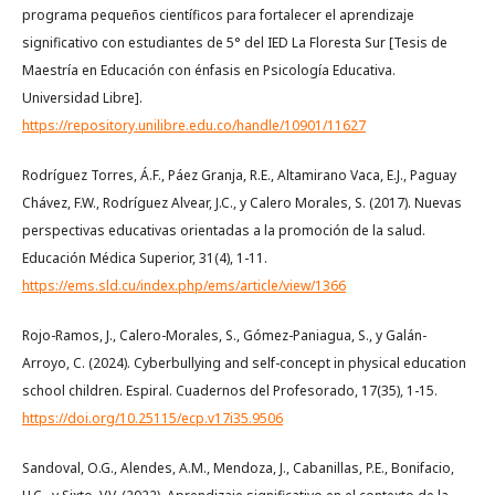
programa pequeños científicos para fortalecer el aprendizaje
significativo con estudiantes de 5° del IED La Floresta Sur [Tesis de
Maestría en Educación con énfasis en Psicología Educativa.
Universidad Libre].
https://repository.unilibre.edu.co/handle/10901/11627
Rodríguez Torres, Á.F., Páez Granja, R.E., Altamirano Vaca, E.J., Paguay
Chávez, F.W., Rodríguez Alvear, J.C., y Calero Morales, S. (2017). Nuevas
perspectivas educativas orientadas a la promoción de la salud.
Educación Médica Superior, 31(4), 1-11.
https://ems.sld.cu/index.php/ems/article/view/1366
Rojo-Ramos, J., Calero-Morales, S., Gómez-Paniagua, S., y Galán-
Arroyo, C. (2024). Cyberbullying and self-concept in physical education
school children. Espiral. Cuadernos del Profesorado, 17(35), 1-15.
https://doi.org/10.25115/ecp.v17i35.9506
Sandoval, O.G., Alendes, A.M., Mendoza, J., Cabanillas, P.E., Bonifacio,