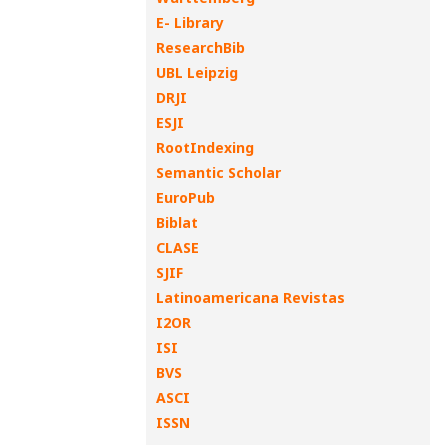
E- Library
ResearchBib
UBL Leipzig
DRJI
ESJI
RootIndexing
Semantic Scholar
EuroPub
Biblat
CLASE
SJIF
Latinoamericana Revistas
I2OR
ISI
BVS
ASCI
ISSN