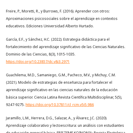
Freire, P., Moretti, R., y Burrows, F. (2016). Aprender con otros:
Aproximaciones psicosociales sobre el aprendizaje en contextos
educativos. Ediciones Universidad Alberto Hurtado.
García, E.F., y Sánchez, H.C. (2022). Estrategia didáctica para el
fortalecimiento del aprendizaje significativo de las Ciencias Naturales.
Dominio de las Ciencias, 8(3), 1015-1035.
https://doi.org/10.23857/dc.v8i3.2971
Guachilema, M.D., Samaniego, G.M., Pacheco, M.V., y Michuy, C.M.
(2021). Modelo de estrategias de enseñanza para fortalecer el
aprendizaje significativo en las ciencias naturales de la educación
básica superior. Ciencia Latina Revista Científica Multidisciplinar, 5(5),
9247-9275.
https://doi.org/10.37811/cl_rcm.v5i5.986
Jaramillo, L.M., Herrera, D.G., Salazar, A., y Álvarez, J.C. (2020).
Aprendizaje colaborativo y lectoescritura: un análisis con estudiantes
de educación general básica. EPISTEME KOINONIA: Revista Electrónica