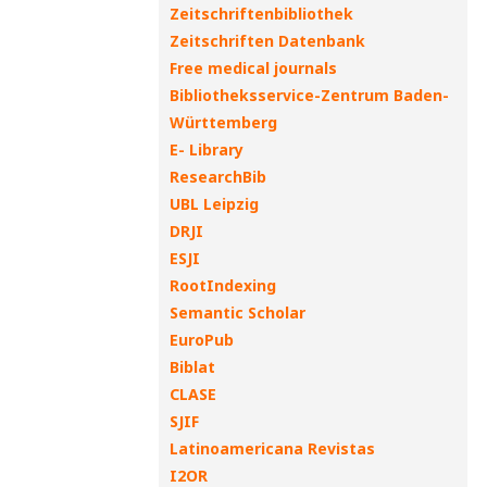
Zeitschriftenbibliothek
Zeitschriften Datenbank
Free medical journals
Bibliotheksservice-Zentrum Baden-
Württemberg
E- Library
ResearchBib
UBL Leipzig
DRJI
ESJI
RootIndexing
Semantic Scholar
EuroPub
Biblat
CLASE
SJIF
Latinoamericana Revistas
I2OR