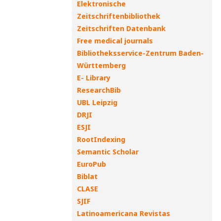
Elektronische
Zeitschriftenbibliothek
Zeitschriften Datenbank
Free medical journals
Bibliotheksservice-Zentrum Baden-
Württemberg
E- Library
ResearchBib
UBL Leipzig
DRJI
ESJI
RootIndexing
Semantic Scholar
EuroPub
Biblat
CLASE
SJIF
Latinoamericana Revistas