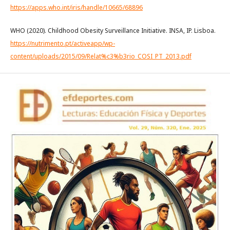
https://apps.who.int/iris/handle/10665/68896
WHO (2020). Childhood Obesity Surveillance Initiative. INSA, IP. Lisboa.
https://nutrimento.pt/activeapp/wp-
content/uploads/2015/09/Relat%c3%b3rio_COSI_PT_2013.pdf