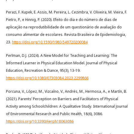
Perazi, F. Kupek, E. Assis, M. Pereira, L. Cezimbra, V. Oliveira, M. Vieira, F.
Pietro, P., e Hinnig, P. (2020). Efeito do dia e do número de dias de
aplicação na reprodutibilidade de um questionário de avaliação do
consumo alimentar de escolares. Revista Brasileira de Epidemiologia,
23.
https://doi.org/10.1590/1980-549720200084
Perlman, D.J. (2024). A New Model for Teaching and Learning: The
Informed Learner in Physical Education Model. Journal of Physical
Education, Recreation & Dance, 95(3), 13-19.
https://doi.org/10.1080/07303084.2023.2299866
Porcuna, V., López, M., Vizcaíno, V., Andrés, M., Hermosa, A., e Martín, B.
(2021). Parents’ Perception on Barriers and Facilitators of Physical
Activity among Schoolchildren: A Qualitative Study. International Journal
of Environmental Research and Public Health, 18(6), 3086.
https://doi.org/10.3390/ijerph18063086