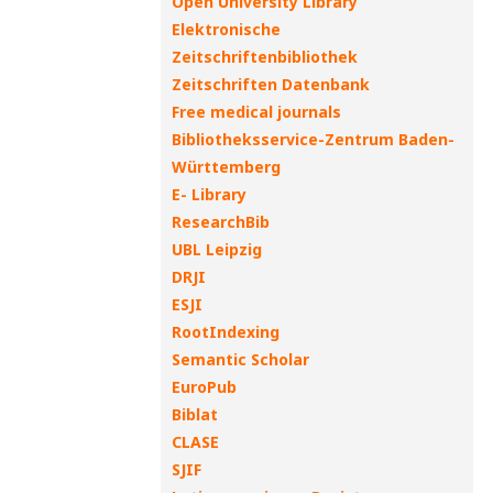
Open University Library
Elektronische
Zeitschriftenbibliothek
Zeitschriften Datenbank
Free medical journals
Bibliotheksservice-Zentrum Baden-
Württemberg
E- Library
ResearchBib
UBL Leipzig
DRJI
ESJI
RootIndexing
Semantic Scholar
EuroPub
Biblat
CLASE
SJIF