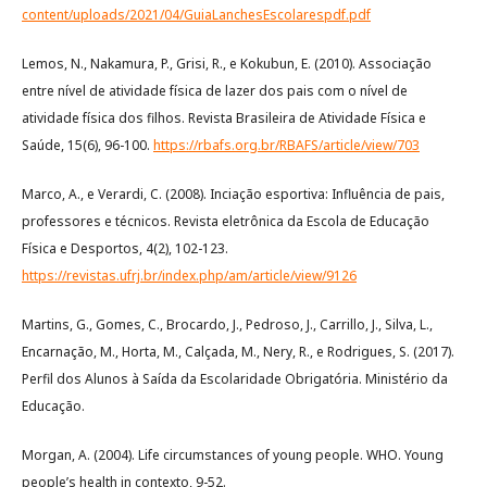
content/uploads/2021/04/GuiaLanchesEscolarespdf.pdf
Lemos, N., Nakamura, P., Grisi, R., e Kokubun, E. (2010). Associação
entre nível de atividade física de lazer dos pais com o nível de
atividade física dos filhos. Revista Brasileira de Atividade Física e
Saúde, 15(6), 96-100.
https://rbafs.org.br/RBAFS/article/view/703
Marco, A., e Verardi, C. (2008). Inciação esportiva: Influência de pais,
professores e técnicos. Revista eletrônica da Escola de Educação
Física e Desportos, 4(2), 102-123.
https://revistas.ufrj.br/index.php/am/article/view/9126
Martins, G., Gomes, C., Brocardo, J., Pedroso, J., Carrillo, J., Silva, L.,
Encarnação, M., Horta, M., Calçada, M., Nery, R., e Rodrigues, S. (2017).
Perfil dos Alunos à Saída da Escolaridade Obrigatória. Ministério da
Educação.
Morgan, A. (2004). Life circumstances of young people. WHO. Young
people’s health in contexto, 9-52.