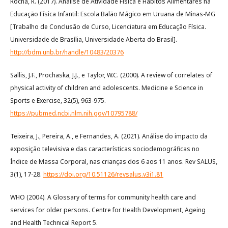
Rocha, R. (2017). Análise de Atividade Física e Hábitos Alimentares na
Educação Física Infantil: Escola Balão Mágico em Uruana de Minas-MG
[Trabalho de Conclusão de Curso, Licenciatura em Educação Física.
Universidade de Brasília, Universidade Aberta do Brasil].
http://bdm.unb.br/handle/10483/20376
Sallis, J.F., Prochaska, J.J., e Taylor, W.C. (2000). A review of correlates of
physical activity of children and adolescents. Medicine e Science in
Sports e Exercise, 32(5), 963-975.
https://pubmed.ncbi.nlm.nih.gov/10795788/
Teixeira, J., Pereira, A., e Fernandes, A. (2021). Análise do impacto da
exposição televisiva e das características sociodemográficas no
Índice de Massa Corporal, nas crianças dos 6 aos 11 anos. Rev SALUS,
3(1), 17-28.
https://doi.org/10.51126/revsalus.v3i1.81
WHO (2004). A Glossary of terms for community health care and
services for older persons. Centre for Health Development, Ageing
and Health Technical Report 5.