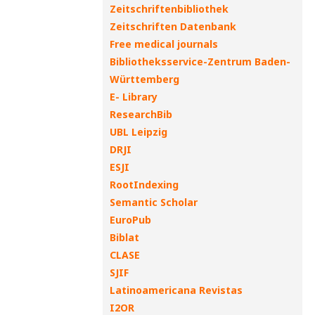
Zeitschriftenbibliothek
Zeitschriften Datenbank
Free medical journals
Bibliotheksservice-Zentrum Baden-
Württemberg
E- Library
ResearchBib
UBL Leipzig
DRJI
ESJI
RootIndexing
Semantic Scholar
EuroPub
Biblat
CLASE
SJIF
Latinoamericana Revistas
I2OR