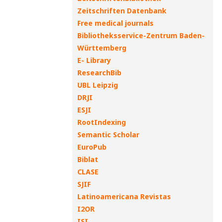
Zeitschriften Datenbank
Free medical journals
Bibliotheksservice-Zentrum Baden-
Württemberg
E- Library
ResearchBib
UBL Leipzig
DRJI
ESJI
RootIndexing
Semantic Scholar
EuroPub
Biblat
CLASE
SJIF
Latinoamericana Revistas
I2OR
ISI