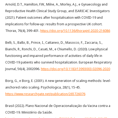
Arnold, D.T., Hamilton, F.W., Milne, A., Morley, A.J., e Gynaecology and
Reproductive Health Clinical Study Group, and ISARIC4C Investigators
(2021). Patient outcomes after hospitalisation with COVID-19 and
implications for follow-up: results from a prospective UK cohort.
Thorax, 76(4), 399-401.
https://doi.org/10.1136/thoraxjnl-2020-216086
Belli, S., Balbi, B., Prince, I., Cattaneo, D., Masocco, F., Zaccaria, S.,
Bianchi, R., Ronchi, D., Casati, M., e Chiumello, D. (2020). Low physical
functioning and impaired performance of activities of daily life in
COVID-19 patients who survived hospitalization. European Respiratory
Journal, 56(4), 2002096.
https://doi.org/10.1183/13993003.02096-2020
Borg, G., e Borg, E. (2001). A new generation of scaling methods: level-
anchored ratio scaling. Psychologica, 28(1), 15-45.
https://www.researchgate.net/publication/265726076
Brasil (2022). Plano Nacional de Operacionalização da Vacina contra a
COVID-19. Ministério da Saúde.