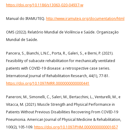
https://doi.org/10.1186/s13063-020-04937-w
Manual do IRAMUTEQ.
http://www.iramuteq.org/documentation/html
OMS (2022). Relatório Mundial de Violência e Saúde. Organização
Mundial de Saúde.
Pancera, S., Bianchi, L.N.C., Porta, R., Galeri, S., e Berni, P. (2021).
Feasibility of subacute rehabilitation for mechanically ventilated
patients with COVID-19 disease: a retrospective case series.
International Journal of Rehabilitation Research, 44(1), 77-81.
https://doi.org/10.1097/MRR.0000000000000441
Paneroni, M., Simonelli, C., Saleri, M., Bertacchini, L., Venturelli, M., e
Vitacca, M. (2021). Muscle Strength and Physical Performance in
Patients Without Previous Disabilities Recovering From COVID-19
Pneumonia. American Journal of Physical Medicine & Rehabilitation,
100(2), 105-109.
https://doi.org/10.1097/PHM.0000000000001657