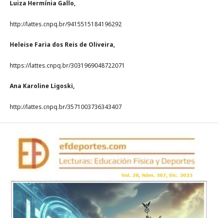
Luiza Hermínia Gallo,
http://lattes.cnpq.br/9415515184196292
Heleise Faria dos Reis de Oliveira,
https://lattes.cnpq.br/3031969048722071
Ana Karoline Ligoski,
http://lattes.cnpq.br/3571003736343407