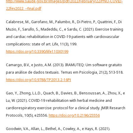
http://www.saude.gov.br/images/pdf/2022/February/22/PNO-COVID-
22fev2022_--final.pdf
Calabrese, M., Garofano, M., Palumbo, R., Di Pietro, P., Quattrini, F., Di
Muzio, F., Sarullo, S., Madeddu, C., e Sardu, C. (2021). Exercise training
and cardiac rehabilitation in COVID-19 patients with cardiovascular
complications: state of art. Life, 11(3), 199.
https://doi.org/10.3390/life11030199
Camargo, B.V., e Justo, A.M. (2013). IRAMUTEQ: Um software gratuito
para análise de dados textuais. Temas em Psicologia, 21(2), 513-518.
https://doi.org/10.9788/TP2013.2-16Pt
Gao, Y., Zhong, L.L.D., Quach, B., Davies, B., Bensoussan, A., Zhou, X., e
Lu, W. (2021). COVID-19 rehabilitation with herbal medicine and
cardiorespiratory exercise: protocol for a clinical study. JMIR Research
Protocols, 10(5), e25556.
https://doi.org/10.2196/25556
Goodwin, V.A., Allan, L., Bethel, A., Cowley, A., e Hays, R. (2021).