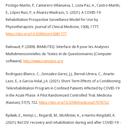
Postigo-Martin, P., Cantarero-Villanueva, I., Lista-Paz, A., Castro-Martín,
E., López-Ruiz, P., e Álvarez-Madrazo, S. (2021). A COVID-19
Rehabilitation Prospective Surveillance Model for Use by
Physiotherapists. Journal of Clinical Medicine, 10(8), 1777.
https://doi.org/10.3390/jcm10081777
Ratinaud, P. (2009). IRAMUTEQ: Interface de R pour les Analyses
Multidimensionnelles de Textes et de Questionnaires [Computer
software].
http://www.iramuteq.org
Rodriguez-Blanco, C., Gonzalez-Gerez, J.J., Bernal-Utrera, C., Anarte-
Lazo, E., e Garcia-Vidal, J.A. (2021). Short-Term Effects of a Conditioning
Telerehabilitation Program in Confined Patients Affected by COVID-19
in the Acute Phase. A Pilot Randomized Controlled Trial. Medicina
(Kaunas), 57(7), 722.
https://doi.org/10.3390/medicina57070722
Rydwik, E., Anmyr, L., Regardt, M., McAllister, A., e Harms-Ringdahl, K.
(2021). ReCOV: recovery and rehabilitation during and after COVID-19 -