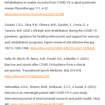
Rehabilitation to enable recovery from COVID-19: a rapid systematic
review. Physiotherapy, 111, 4-22.
https://doi.org/10.1016/j.physio.2021.02.005
Goulart, C.D.L., Silva, R.N., Oliveira, M.R., Guizilini, S., Costa, D., e
Tavares, M.R. (2021). Lifestyle and rehabilitation during the COVID-19
pandemic: guidance for health professionals and support for exercise
and rehabilitation programs. Expert review of anti-infective therapy,
19(11), 1385-1396.
https://doi.org/10.1080/14787210.2021.1976228
Halle, M., Bloch, W., Niess, A.M., Predel, H.G., e Mueller, S. (2021).
Exercise and sports after COVID-19-Guidance from a clinical
perspective. Translational Sports Medicine, 4(3), 310-318.
https://doi.org/10.1002/tsm2.270
Hekmatikar, A.H.A., Shamsi, M.M., Ashkazari, Z.S.Z., e Suzuki, K. (2021).
Exercise in an overweight patient with COVID-19: A case study.
International journal of environmental research and public health, 18(2),
482.
https://doi.org/10.3390/ijerph18020482