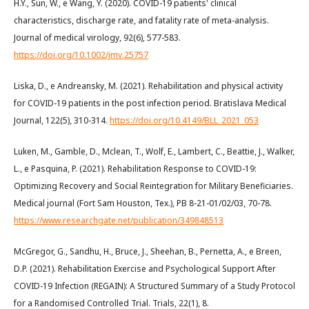
H.Y., Sun, W., e Wang, Y. (2020). COVID-19 patients' clinical
characteristics, discharge rate, and fatality rate of meta-analysis.
Journal of medical virology, 92(6), 577-583.
https://doi.org/10.1002/jmv.25757
Liska, D., e Andreansky, M. (2021). Rehabilitation and physical activity
for COVID-19 patients in the post infection period. Bratislava Medical
Journal, 122(5), 310-314.
https://doi.org/10.4149/BLL_2021_053
Luken, M., Gamble, D., Mclean, T., Wolf, E., Lambert, C., Beattie, J., Walker,
L., e Pasquina, P. (2021). Rehabilitation Response to COVID-19:
Optimizing Recovery and Social Reintegration for Military Beneficiaries.
Medical journal (Fort Sam Houston, Tex.), PB 8-21-01/02/03, 70-78.
https://www.researchgate.net/publication/349848513
McGregor, G., Sandhu, H., Bruce, J., Sheehan, B., Pernetta, A., e Breen,
D.P. (2021). Rehabilitation Exercise and Psychological Support After
COVID-19 Infection (REGAIN): A Structured Summary of a Study Protocol
for a Randomised Controlled Trial. Trials, 22(1), 8.