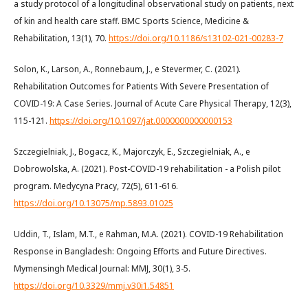
a study protocol of a longitudinal observational study on patients, next
of kin and health care staff. BMC Sports Science, Medicine &
Rehabilitation, 13(1), 70.
https://doi.org/10.1186/s13102-021-00283-7
Solon, K., Larson, A., Ronnebaum, J., e Stevermer, C. (2021).
Rehabilitation Outcomes for Patients With Severe Presentation of
COVID-19: A Case Series. Journal of Acute Care Physical Therapy, 12(3),
115-121.
https://doi.org/10.1097/jat.0000000000000153
Szczegielniak, J., Bogacz, K., Majorczyk, E., Szczegielniak, A., e
Dobrowolska, A. (2021). Post-COVID-19 rehabilitation - a Polish pilot
program. Medycyna Pracy, 72(5), 611-616.
https://doi.org/10.13075/mp.5893.01025
Uddin, T., Islam, M.T., e Rahman, M.A. (2021). COVID-19 Rehabilitation
Response in Bangladesh: Ongoing Efforts and Future Directives.
Mymensingh Medical Journal: MMJ, 30(1), 3-5.
https://doi.org/10.3329/mmj.v30i1.54851