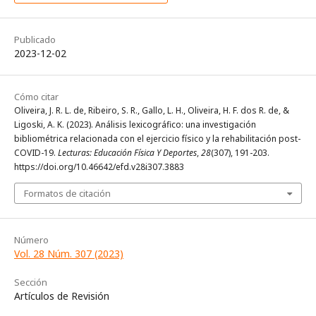
Publicado
2023-12-02
Cómo citar
Oliveira, J. R. L. de, Ribeiro, S. R., Gallo, L. H., Oliveira, H. F. dos R. de, &
Ligoski, A. K. (2023). Análisis lexicográfico: una investigación
bibliométrica relacionada con el ejercicio físico y la rehabilitación post-
COVID-19.
Lecturas: Educación Física Y Deportes
,
28
(307), 191-203.
https://doi.org/10.46642/efd.v28i307.3883
Formatos de citación
Número
Vol. 28 Núm. 307 (2023)
Sección
Artículos de Revisión