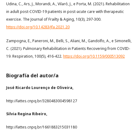
Udina, C., Ars, J., Morandi, A., Vilaró, J., e Porta, M. (2021). Rehabilitation
in adult post-COVID-19 patients in post-acute care with therapeutic
exercise. The Journal of Frailty & Aging, 10(3), 297-300.
https://doi.org/10.14283/jfa.2021.20
Zampogna, E., Paneroni, M., Belli, S., Aliani, M., Gandolfo, A., e Simonelli,
C. (2021). Pulmonary Rehabilitation in Patients Recovering from COVID-
19. Respiration, 100(5), 416-422.
https://doi.org/10.1159/000513092
Biografía del autor/a
José Ricardo Lourenço de Oliveira,
http://lattes.cnpq.br/3280483004598127
Silvia Regina Ribeiro,
http://lattes.cnpq.br/1661883215031180