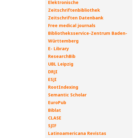
Elektronische
Zeitschriftenbibliothek
Zeitschriften Datenbank
Free medical journals
Bibliotheksservice-Zentrum Baden-
Württemberg
E- Library
ResearchBib
UBL Leipzig
DRJI
ESJI
RootIndexing
Semantic Scholar
EuroPub
Biblat
CLASE
SJIF
Latinoamericana Revistas