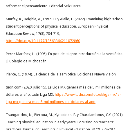
reformar el pensamiento. Editorial Seix Barral.
Murfay, K., Beighle, A., Erwin, H. y Aiello, E. (2022). Examining high school
student perceptions of physical education. European Physical
Education Review, 17(3), 704-719,
https://doi.org/10.1177/1356336X211072860
Pérez Martínez, H. (1995). En pos del signo: introducción a la semiótica.
El Colegio de Michoacán.
Pierce, C. (1974). La ciencia de la semiótica. Ediciones Nueva Visión.
tudn.com (2020, julio 15). La Liga MX genera más de 5 mil millones de
dólares al año. tudn Liga MX.
https://www.tudn.com/futbol/liga-mx/la-
liga-mx-genera-mas-5-mil-millones-de-dolares-al-ano
Tsangaridou, N., Pieroua, M., Kyriakides, E. y Charalambous, C.Y. (2021).
Teaching physical education in early years: Focusing on teachers’
practices. Journal of Teaching in Physical Education, 41(2), 278-287.