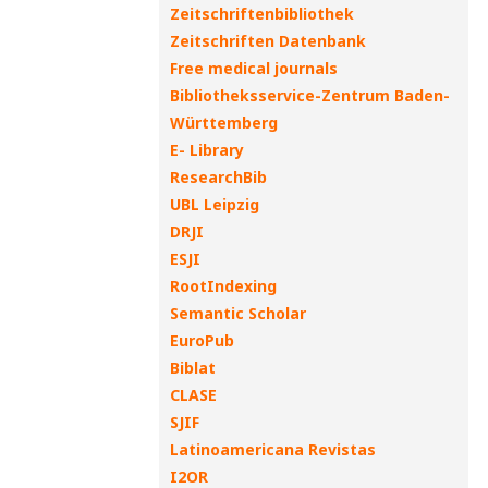
Zeitschriftenbibliothek
Zeitschriften Datenbank
Free medical journals
Bibliotheksservice-Zentrum Baden-
Württemberg
E- Library
ResearchBib
UBL Leipzig
DRJI
ESJI
RootIndexing
Semantic Scholar
EuroPub
Biblat
CLASE
SJIF
Latinoamericana Revistas
I2OR