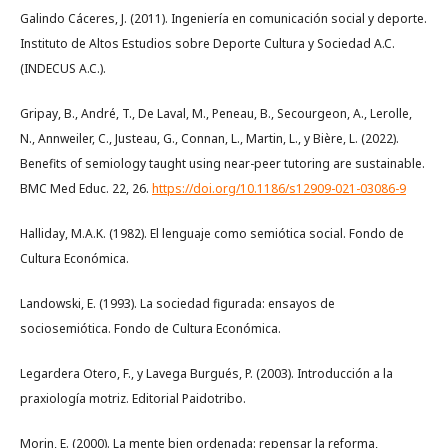
Galindo Cáceres, J. (2011). Ingeniería en comunicación social y deporte.
Instituto de Altos Estudios sobre Deporte Cultura y Sociedad A.C.
(INDECUS A.C.).
Gripay, B., André, T., De Laval, M., Peneau, B., Secourgeon, A., Lerolle,
N., Annweiler, C., Justeau, G., Connan, L., Martin, L., y Bière, L. (2022).
Benefits of semiology taught using near-peer tutoring are sustainable.
BMC Med Educ. 22, 26.
https://doi.org/10.1186/s12909-021-03086-9
Halliday, M.A.K. (1982). El lenguaje como semiótica social. Fondo de
Cultura Económica.
Landowski, E. (1993). La sociedad figurada: ensayos de
sociosemiótica. Fondo de Cultura Económica.
Legardera Otero, F., y Lavega Burgués, P. (2003). Introducción a la
praxiología motriz. Editorial Paidotribo.
Morin, E. (2000). La mente bien ordenada: repensar la reforma,