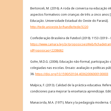
Bertonceli, M. (2016). A roda de conversa na educação inf
aspectos formativos com crianças de três a cinco anos
Educação. Universidade Estadual do Oeste do Paraná].
http://tede.unioeste.br/handle/tede/3220
Confederação Brasileira de Futebol (2019). 1153 /2019 – L
https://www.camara.leg.br/proposicoesWeb/fichadetram
idProposicao=2208682
Gohn, M.D.G. (2006). Educação não-formal, participação d
colegiadas nas escolas. Ensaio: avaliação e políticas pú
38.
https://doi.org/10.1590/S0104-40362006000100003
Malpica, F. (2013). Calidad de la práctica educativa. Refe
condiciones para mejorar la enseñanza aprendizaje. Edit
Manacorda, M.A. (1971). Marx y la pedagogía moderna. O