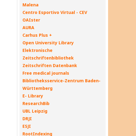
Malena
Centro Esportivo Virtual - CEV
OAIster
AURA
Carhus Plus +
Open University Library
Elektronische
Zeitschriftenbibliothek
Zeitschriften Datenbank
Free medical journals
Bibliotheksservice-Zentrum Baden-
Württemberg
E- Library
ResearchBib
UBL Leipzig
DRJI
ESJI
RootIndexing