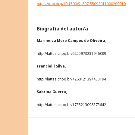
https://doi.org/10.1590/S1807-55092011000200010
Biografía del autor/a
Marineiva Moro Campos de Oliveira,
http://lattes.cnpq.br/6255973231946389
Francielli Silva,
http://lattes.cnpq.br/4260121394433194
Sabrina Guerra,
http://lattes.cnpq.br/1735213098373642