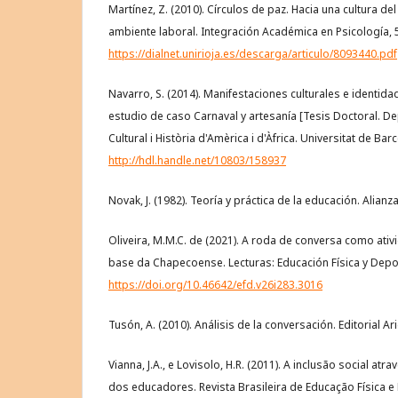
Martínez, Z. (2010). Círculos de paz. Hacia una cultura del 
ambiente laboral. Integración Académica en Psicología, 5
https://dialnet.unirioja.es/descarga/articulo/8093440.pdf
Navarro, S. (2014). Manifestaciones culturales e identid
estudio de caso Carnaval y artesanía [Tesis Doctoral. 
Cultural i Història d'Amèrica i d'Àfrica. Universitat de Bar
http://hdl.handle.net/10803/158937
Novak, J. (1982). Teoría y práctica de la educación. Alian
Oliveira, M.M.C. de (2021). A roda de conversa como ativ
base da Chapecoense. Lecturas: Educación Física y Depor
https://doi.org/10.46642/efd.v26i283.3016
Tusón, A. (2010). Análisis de la conversación. Editorial Ari
Vianna, J.A., e Lovisolo, H.R. (2011). A inclusão social at
dos educadores. Revista Brasileira de Educação Física e 