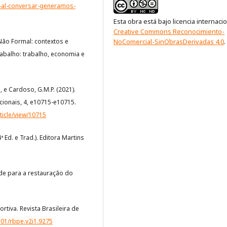
a-al-conversar-generamos-
Esta obra está bajo licencia internaci
Creative Commons Reconocimiento-
NoComercial-SinObrasDerivadas 4.0
.
 Não Formal: contextos e
 Trabalho: trabalho, economia e
R., e Cardoso, G.M.P. (2021).
cionais, 4, e10715-e10715.
ticle/view/10715
4ª Ed. e Trad.). Editora Martins
ade para a restauração do
ortiva. Revista Brasileira de
501/rbpe.v2i1.9275