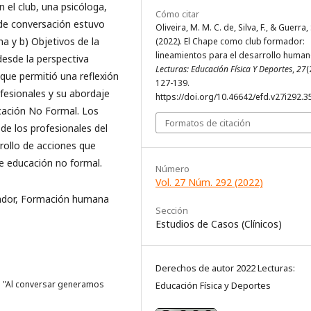
 el club, una psicóloga,
Cómo citar
 de conversación estuvo
Oliveira, M. M. C. de, Silva, F., & Guerra, 
a y b) Objetivos de la
(2022). El Chape como club formador:
lineamientos para el desarrollo human
esde la perspectiva
Lecturas: Educación Física Y Deportes
,
27
(
 que permitió una reflexión
127-139.
ofesionales y su abordaje
https://doi.org/10.46642/efd.v27i292.3
cación No Formal. Los
Formatos de citación
 de los profesionales del
rrollo de acciones que
e educación no formal.
Número
Vol. 27 Núm. 292 (2022)
ador, Formación humana
Sección
Estudios de Casos (Clínicos)
Derechos de autor 2022 Lecturas:
: "Al conversar generamos
Educación Física y Deportes