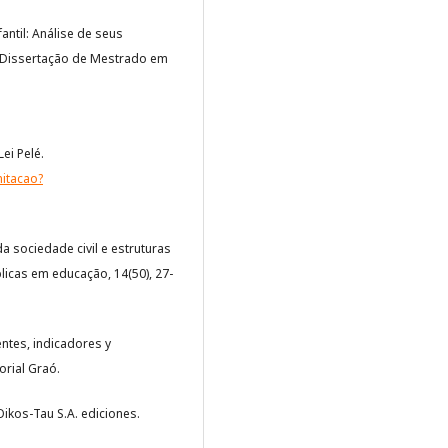
antil: Análise de seus
 [Dissertação de Mestrado em
ei Pelé.
itacao?
a sociedade civil e estruturas
blicas em educação, 14(50), 27-
rentes, indicadores y
orial Graó.
ikos-Tau S.A. ediciones.