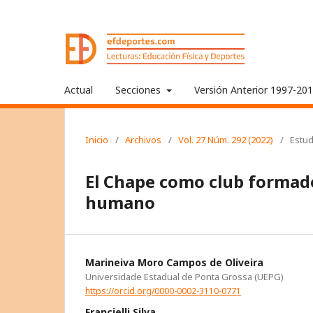
Actual
Secciones
Versión Anterior 1997-20
Inicio
/
Archivos
/
Vol. 27 Núm. 292 (2022)
/
Estud
El Chape como club formado
humano
Marineiva Moro Campos de Oliveira
Universidade Estadual de Ponta Grossa (UEPG)
https://orcid.org/0000-0002-3110-0771
Francielli Silva