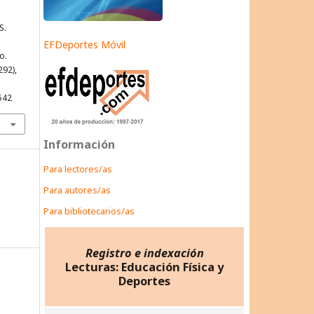
S.
EFDeportes Móvil
o.
292),
542
Información
Para lectores/as
Para autores/as
Para bibliotecarios/as
Registro e indexación
Lecturas: Educación Física y
Deportes