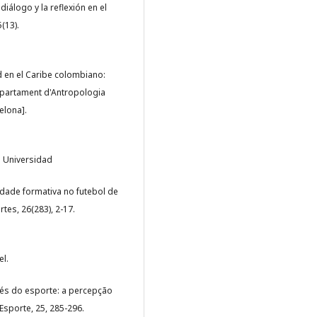
diálogo y la reflexión en el
(13).
ad en el Caribe colombiano:
Departament d'Antropologia
celona].
za Universidad
idade formativa no futebol de
tes, 26(283), 2-17.
el.
ravés do esporte: a percepção
Esporte, 25, 285-296.