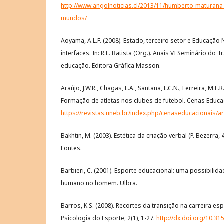
http://www.angolnoticias.cl/2013/11/humberto-maturan
mundos/
Aoyama, A.L.F. (2008). Estado, terceiro setor e Educação
interfaces. In: R.L. Batista (Org.). Anais VI Seminário do
educação. Editora Gráfica Masson.
Araújo, J.W.R., Chagas, L.A., Santana, L.C.N., Ferreira, M.E.
Formação de atletas nos clubes de futebol. Cenas Educa
https://revistas.uneb.br/index.php/cenaseducacionais/ar
Bakhtin, M. (2003). Estética da criação verbal (P. Bezerra, 
Fontes.
Barbieri, C. (2001). Esporte educacional: uma possibilid
humano no homem. Ulbra.
Barros, K.S. (2008). Recortes da transição na carreira esp
Psicologia do Esporte, 2(1), 1-27.
http://dx.doi.org/10.31