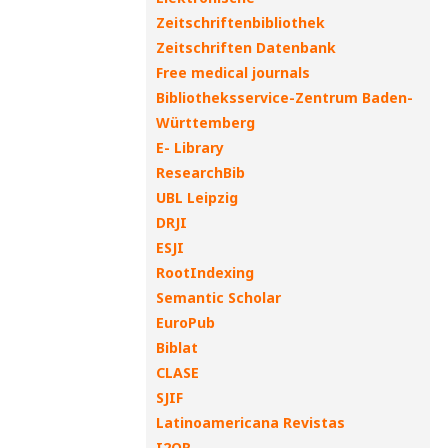
Zeitschriftenbibliothek
Zeitschriften Datenbank
Free medical journals
Bibliotheksservice-Zentrum Baden-
Württemberg
E- Library
ResearchBib
UBL Leipzig
DRJI
ESJI
RootIndexing
Semantic Scholar
EuroPub
Biblat
CLASE
SJIF
Latinoamericana Revistas
I2OR