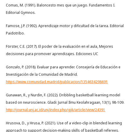
Comas, M. (1991). Baloncesto mes que un juego. Fundamentos I.
Editorial Gymnos.
Famose, J.P. (1992). Aprendizaje motor y dificultad de la tarea. Editorial
Paidotribo.
Förster, C.E. (2017). El poder de la evaluación en el aula, Mejores
decisiones para promover aprendizajes. Ediciones UC
Gonzalo, P. (2018). Evaluar para aprender. Consejería de Educación e
Investigación de la Comunidad de Madrid.
https://www.comunidad.madrid/publicacion/1354634298691
Gunawan, R., y Nurdin, F. (2022). Dribbling basketball learning model
based on neuroscience. Gladi: Jurnal Ilmu Keolahragaan, 13(1), 98-109.
http://journal.unj.ac.id/unj/index.php/gjik/article/view/24391
Hrusova, D., y Hrusa, P. (2021). Use of a video-clip in blended learning
approach to support decision-making skills of basketball referees.