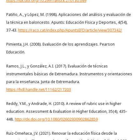
https://dx.doi.org/10.2991/ahsr.k.210130.049
Patiño, A., y López, M. (1998). Aplicaciones del análisis y evaluación de
la técnica en baloncesto. Apunts: Educación Física y Deportes, 4(54),
37-43.
https://raco.cat/index.php/ApuntsEFD/article/view/307342/
Pimienta, J.H. (2008). Evaluación de los aprendizajes. Pearson
Educación.
Ramos, J.L., y González, A.I. (2017). Evaluación de técnicas
instrumentales básicas de Extremadura. Instrumentos y orientaciones
para la enseñanza. Junta de Extremadura.
https://hdl.handle.net/11162/217203
Reddy, Y.M., y Andrade, H. (2010). A review of rubric use in higher
education. Assessment & Evaluation in Higher Education, 35(4), 435-
448.
http://dx.doi.org/10.1080/02602930902862859
Ruiz-Omeñaca, J.V. (2021). Renovar la educación física desde la