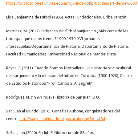
https://publicaciones.unpaz.edu.ar/OJS/index.php/bordes/article/view/800
Liga Sanjuanina de Fútbol (1985). Actas Fundacionales. Uribe Yanzón.
Martínez, M. (2017). Orígenes del fútbol sanjuanino ¿Más cerca de las
bodegas que de los trenes? 1900-1930. XVI Jornadas
Interescuelas/Departamentos de Historia. Departamento de Historia.
Facultad Humanidades. Universidad Nacional de Mar del Plata.
Reyna, F. (2011). Cuando éramos footballers. Una historia sociocultural
del surgimiento y la difusión del fútbol en Córdoba (1900-1920), Centro
de Estudios Históricos “Prof. Carlos S. A. Segreti”.
Rodríguez, N. (1997). Nueva Historia de San Juan. EFU.
San Juan al Mundo (2016). González Aubone, conquistadores del
centro.
http://sanjuanalmundo.org/articulo.php?id=4134
Si San Juan (2020). El club El Globo cumple 88 años,