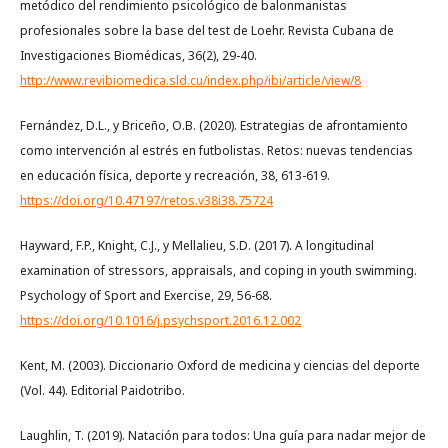
metódico del rendimiento psicológico de balonmanistas
profesionales sobre la base del test de Loehr. Revista Cubana de
Investigaciones Biomédicas, 36(2), 29-40.
http://www.revibiomedica.sld.cu/index.php/ibi/article/view/8
Fernández, D.L., y Briceño, O.B. (2020). Estrategias de afrontamiento
como intervención al estrés en futbolistas. Retos: nuevas tendencias
en educación física, deporte y recreación, 38, 613-619.
https://doi.org/10.47197/retos.v38i38.75724
Hayward, F.P., Knight, C.J., y Mellalieu, S.D. (2017). A longitudinal
examination of stressors, appraisals, and coping in youth swimming.
Psychology of Sport and Exercise, 29, 56-68.
https://doi.org/10.1016/j.psychsport.2016.12.002
Kent, M. (2003). Diccionario Oxford de medicina y ciencias del deporte
(Vol. 44). Editorial Paidotribo.
Laughlin, T. (2019). Natación para todos: Una guía para nadar mejor de