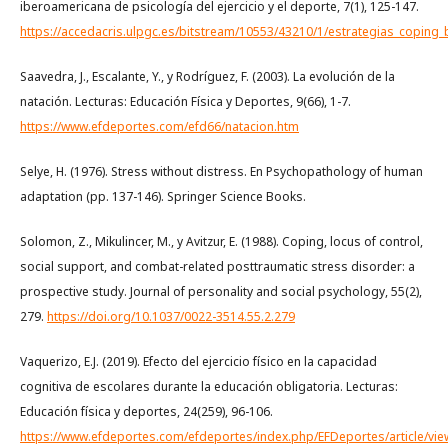
iberoamericana de psicología del ejercicio y el deporte, 7(1), 125-147.
https://accedacris.ulpgc.es/bitstream/10553/43210/1/estrategias_coping_
Saavedra, J., Escalante, Y., y Rodríguez, F. (2003). La evolución de la
natación. Lecturas: Educación Física y Deportes, 9(66), 1-7.
https://www.efdeportes.com/efd66/natacion.htm
Selye, H. (1976). Stress without distress. En Psychopathology of human
adaptation (pp. 137-146). Springer Science Books.
Solomon, Z., Mikulincer, M., y Avitzur, E. (1988). Coping, locus of control,
social support, and combat-related posttraumatic stress disorder: a
prospective study. Journal of personality and social psychology, 55(2),
279.
https://doi.org/10.1037/0022-3514.55.2.279
Vaquerizo, E.J. (2019). Efecto del ejercicio físico en la capacidad
cognitiva de escolares durante la educación obligatoria. Lecturas:
Educación física y deportes, 24(259), 96-106.
https://www.efdeportes.com/efdeportes/index.php/EFDeportes/article/vi