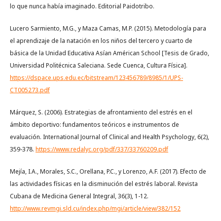
lo que nunca había imaginado. Editorial Paidotribo.
Lucero Sarmiento, M.G., y Maza Camas, M.P. (2015). Metodología para
el aprendizaje de la natación en los niños del tercero y cuarto de
básica de la Unidad Educativa Asían Américan School [Tesis de Grado,
Universidad Politécnica Saleciana. Sede Cuenca, Cultura Física].
https://dspace.ups.edu.ec/bitstream/123456789/8985/1/UPS-
CT005273.pdf
Márquez, S. (2006). Estrategias de afrontamiento del estrés en el
ámbito deportivo: fundamentos teóricos e instrumentos de
evaluación. International Journal of Clinical and Health Psychology, 6(2),
359-378.
https://www.redalyc.org/pdf/337/33760209.pdf
Mejía, I.A., Morales, S.C., Orellana, P.C., y Lorenzo, A.F. (2017). Efecto de
las actividades físicas en la disminución del estrés laboral. Revista
Cubana de Medicina General Integral, 36(3), 1-12.
http://www.revmgi.sld.cu/index.php/mgi/article/view/382/152