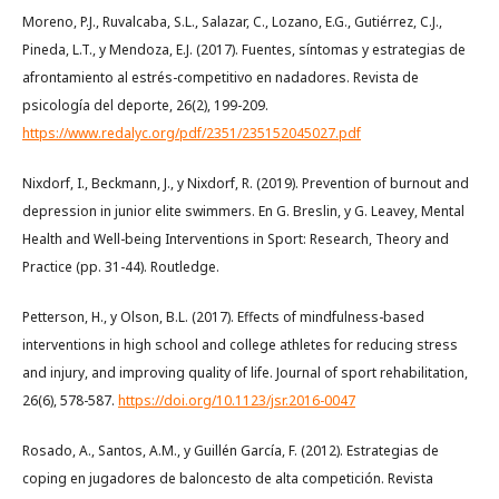
Moreno, P.J., Ruvalcaba, S.L., Salazar, C., Lozano, E.G., Gutiérrez, C.J.,
Pineda, L.T., y Mendoza, E.J. (2017). Fuentes, síntomas y estrategias de
afrontamiento al estrés-competitivo en nadadores. Revista de
psicología del deporte, 26(2), 199-209.
https://www.redalyc.org/pdf/2351/235152045027.pdf
Nixdorf, I., Beckmann, J., y Nixdorf, R. (2019). Prevention of burnout and
depression in junior elite swimmers. En G. Breslin, y G. Leavey, Mental
Health and Well-being Interventions in Sport: Research, Theory and
Practice (pp. 31-44). Routledge.
Petterson, H., y Olson, B.L. (2017). Effects of mindfulness-based
interventions in high school and college athletes for reducing stress
and injury, and improving quality of life. Journal of sport rehabilitation,
26(6), 578-587.
https://doi.org/10.1123/jsr.2016-0047
Rosado, A., Santos, A.M., y Guillén García, F. (2012). Estrategias de
coping en jugadores de baloncesto de alta competición. Revista