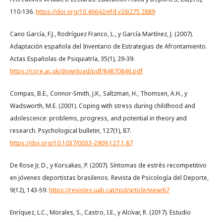
110-136.
https://doi.org/10.46642/efd.v26i275.2889
Cano García, F.J., Rodríguez Franco, L., y García Martínez, J. (2007).
Adaptación española del Inventario de Estrategias de Afrontamiento.
Actas Españolas de Psiquiatría, 35(1), 29-39.
https://core.ac.uk/download/pdf/84870846.pdf
Compas, B.E., Connor-Smith, J.K., Saltzman, H., Thomsen, A.H., y
Wadsworth, M.E. (2001). Coping with stress during childhood and
adolescence: problems, progress, and potential in theory and
research. Psychological bulletin, 127(1), 87.
https://doi.org/10.1037/0033-2909.127.1.87
De Rose Jr, D., y Korsakas, P. (2007). Síntomas de estrés recompetitivo
en jóvenes deportistas brasilenos. Revista de Psicología del Deporte,
9(12), 143-59.
https://revistes.uab.cat/rpd/article/view/67
Enríquez, L.C., Morales, S., Castro, I.E., y Alcívar, R. (2017). Estudio