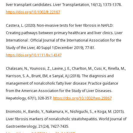
liver transplant candidates. Liver Transplantation, 16(12), 1373-1378.
https://doi.org/10.1002/lt.22167
Castera, L. (2020). Non-invasive tests for liver fibrosis in NAFLD:
Creating pathways between primary healthcare and liver clinics. Liver
International : Official Journal of the International Association for the
Study of the Liver, 40 Suppl 1(December 2019), 77-81.
https://doi.org/10.1111/liv.14347
Chalasani, N., Younossi, Z., Lavine, J. E., Charlton, M., Cusi, K., Rinella, M.,
Harrison, S. A., Brunt, EM, e Sanyal, AJ (2018). The diagnosis and
management of nonalcoholic fatty liver disease: Practice guidance
from the American Association for the Study of Liver Diseases.
Hepatology, 67(1), 328-357.
https://doi.org/10.1002/hep.29367
Enomoto, H., Bando, Y., Nakamura, H., Nishiguchi, S., e Koga, M. (2015).
Liver fibrosis markers of nonalcoholic steatohepatitis. World Journal of
Gastroenterology, 21(24), 7427-7435.