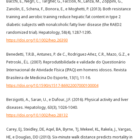
Bacchi, E., Negri, C., Targher, G., Faccioli, N., Lanza, M., Zoppini, G.,
Zanolin, E., Schena, F., Bonora, E., e Moghetti, P. (2013). Both resistance
training and aerobic training reduce hepatic fat content in type 2
diabetic subjects with nonalcoholic fatty liver disease (the RAED2
randomized trial). Hepatology, 58(4), 1287-1295.
https://doi.org/10.1002/hep.26393
Benedetti, T.R.B., Antunes, P. de C., Rodriguez-Añez, C.R., Mazo, G.Z., e
Petroski., É.L. (2007). Reprodutibilidade e validade do Questionário
Internacional de Atividade Física (IPAQ) em homens idosos. Revista
Brasileira de Medicina Do Esporte, 13(1), 11-16.
https://doi.org/10.1590/s1517-86922007000100004
Berzigotti, A., Saran, U., e Dufour., J.F. (2016). Physical activity and liver
diseases. Hepatology, 63(3), 1026-1040.
https://doi.org/10.1002/hep.28132
Carey, EJ, Steidley, DE, Aqel, BA, Byrne, TJ, Mekeel, KL, Rakela, J., Vargas,
HE, e Douglas, DD (2010). Six-minute walk distance predicts mortality in