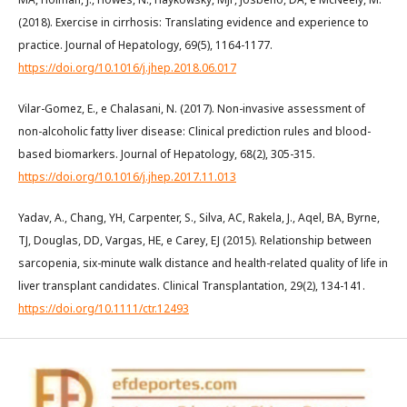
(2018). Exercise in cirrhosis: Translating evidence and experience to
practice. Journal of Hepatology, 69(5), 1164-1177.
https://doi.org/10.1016/j.jhep.2018.06.017
Vilar-Gomez, E., e Chalasani, N. (2017). Non-invasive assessment of
non-alcoholic fatty liver disease: Clinical prediction rules and blood-
based biomarkers. Journal of Hepatology, 68(2), 305-315.
https://doi.org/10.1016/j.jhep.2017.11.013
Yadav, A., Chang, YH, Carpenter, S., Silva, AC, Rakela, J., Aqel, BA, Byrne,
TJ, Douglas, DD, Vargas, HE, e Carey, EJ (2015). Relationship between
sarcopenia, six-minute walk distance and health-related quality of life in
liver transplant candidates. Clinical Transplantation, 29(2), 134-141.
https://doi.org/10.1111/ctr.12493