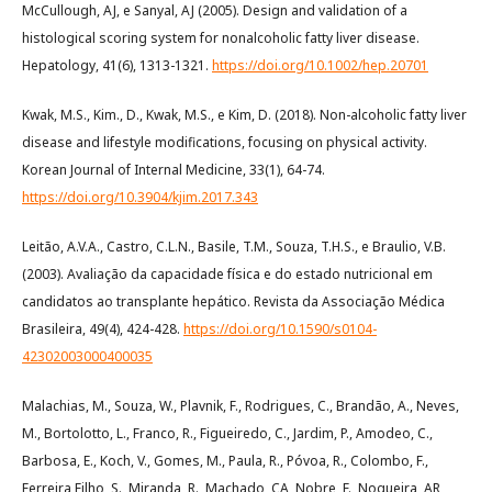
McCullough, AJ, e Sanyal, AJ (2005). Design and validation of a
histological scoring system for nonalcoholic fatty liver disease.
Hepatology, 41(6), 1313-1321.
https://doi.org/10.1002/hep.20701
Kwak, M.S., Kim., D., Kwak, M.S., e Kim, D. (2018). Non-alcoholic fatty liver
disease and lifestyle modifications, focusing on physical activity.
Korean Journal of Internal Medicine, 33(1), 64-74.
https://doi.org/10.3904/kjim.2017.343
Leitão, A.V.A., Castro, C.L.N., Basile, T.M., Souza, T.H.S., e Braulio, V.B.
(2003). Avaliação da capacidade física e do estado nutricional em
candidatos ao transplante hepático. Revista da Associação Médica
Brasileira, 49(4), 424-428.
https://doi.org/10.1590/s0104-
42302003000400035
Malachias, M., Souza, W., Plavnik, F., Rodrigues, C., Brandão, A., Neves,
M., Bortolotto, L., Franco, R., Figueiredo, C., Jardim, P., Amodeo, C.,
Barbosa, E., Koch, V., Gomes, M., Paula, R., Póvoa, R., Colombo, F.,
Ferreira Filho, S., Miranda, R., Machado, CA, Nobre, F., Nogueira, AR,