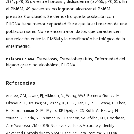
.391; p<0,05), y entre fibrosis y dislipidemia (ρ .466; p<0,05). En
el PM6M, 49 pacientes no lograron alcanzar el PM6M
previsto. Conclusión: Se demostró que la población con
EHGNA tiene menor capacidad física que la estimación de una
población sana. No se encontraron datos que caractericen
una relación entre la PM6M y la clasificación histológica de la
enfermedad.
Esteatosis, Esteatohepatitis, Enfermedad del
Palabras clave:
hígado graso no alcohólico, EHGNA
Referencias
Anstee, QM, Lawitz, EJ, Alkhouri, N., Wong, VWS, Romero-Gomez, M.,
Okanoue, T., Trauner, M., Kersey, K., Li, G., Han, L., Jia, C., Wang, L., Chen,
G., Subramanian, G. M., Myers, RP, Djedjos, CS, Kohli, A., Bzowej, N.,
Younes, Z., Sarin, S., Shiffman, ML, Harrison, SA, Afdhal, NH, Goodman,
Z., e Younossi, ZM (2019). Noninvasive Tests Accurately Identify
Advanced Fibrosis due to NASH: Baseline Data From the STELLAR