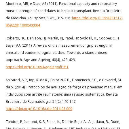
Monteiro, MB, e Dias, AS (2011). Functional capacity and respiratory
muscle strength of candidates to hepatic transplant. Revista Brasileira
de Medicina Do Esporte, 17(5), 315-318.
https://doi.org/10.1590/S1517-
86922011000500004
Roberts, HC, Denison, HJ, Martin, HJ, Patel, HP, Syddall, H., Cooper, C., e
Sayer, AA (2011). A review of the measurement of grip strength in
clinical and epidemiological studies: Towards a standardised
approach. Age and Ageing, 40(4), 423-429.
https://doi.org/10.1093/ageing/afr051
Shiratori, A.P., Iop, R. da R., Júnior, N.G.B., Domenech, S.C., e Gevaerd, M.
da S. (2014). Protocolos de avaliação da força de preensão manual em
indivíduos com artrite reumatoide: uma revisão sistemática. Revista
Brasileira de Reumatologia, 54(2), 140-147.
https://doi.org/10.1016/j.rbr.2014.03.009
Tandon, P., Ismond, K. P., Riess, K., Duarte-Rojo, A., Al-Judaibi, B., Dunn,
MA, Holman, J., Howes, N., Haykowsky, MJF, Josbeno, DA, e McNeely, M.