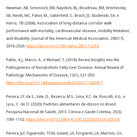
Newman, AB, Simonsick, EM, Naydeck, BL, Boudreau, RM, Kritchevsky,
SB, Nevitt, MC, Pahor, M., Satterfield, S., Brach, JS, Studenski, SA, e
Harris, TB (2006). Association of long-distance corridor walk
performance with mortality, cardiovascular disease, mobility limitation,
and disability. Journal of the American Medical Association, 295(17),
2018-2026.
https://doi.org/10.1001/jama.295.17.2018
Pablo, A.J., Marco, A., e Michael, T. (2018). Recent Insights into the
Pathogenesis of Nonalcoholic Fatty Liver Disease. Annual Review of
Pathology: Mechanisms of Disease, 13(1), 321-350.
https://doi.org/10.1146/annurev-pathol-020117-043617
Pereira, I.F. da S., Vale, D., Bezerra, M.S., Lima, K.C. de, Roncalli, A.G., e
Lyra., C. de O. (2020). Padrões alimentares de idosos no Brasil:
Pesquisa Nacional de Saúde, 2013. Ciencia e Saude Coletiva, 25(3),
1091-1102.
https://doi.org/10.1590/1413-81232020253.01202018
Pereira, JLF, Figueredo, TCM, Galant, LH, Forgiarini, LA, Marroni, CA,