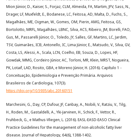
Mion Júnior, D., Kaiser, S., Forjaz, CLM, Almeida, FA, Martim, JFV, Sass, N.,
Drager, LF, Muxfeldt, E., Bodanese, LC, Feitosa, AD, Malta, D., Fuchs, S.,
Magalhães, ME, Oigman, W., Gomes, OM, Pierin, AMG, Feitosa, GS,
Bortolotto, MRFL, Magalhães, LBNC, Silva, ACS, Ribeiro, JM, Borelli, FAO,
Gus, M., Passarelli Júnior, O., Toledo, JY, Salles, GF, Martins, LC, Jardim,
TSV, Guimarães, ICB, Antonello, IC, Lima Júnior, E., Matsudo, V., Silva, GV,
Costa, LS, Alessi, A., Scala, LCN, Coelho, EB, Souza, D., Lopes, HF,
Gowdak, MMG, Cordeiro Júnior, AC, Torloni, MR, Klein, MRST, Nogueira,
PK, Lotaif, LAD, Rosito, GBA, e Moreno Júnior, H. (2016). Capítulo 1 -
Conceituação, Epidemiologia e Prevenção Primária. Arquivos
Brasileiros de Cardiologia, 107(3).
https://doi.org/10.5935/abc.20160151
Marchesini, G., Day, CP, Dufour, JF, Canbay, A., Nobili, V., Ratziu, V., Tilg,
H., Roden, M., Gastaldelli, A., Yki-Jarvinen, H., Schick, F., Vettor, R.,
Fruhbeck, G., e Mathus-Vliegen, L. (2016). EASL-EASD-EASO Clinical
Practice Guidelines for the management of non-alcoholic fatty liver
disease. Journal of Hepatology, 64(6), 1388-1402.