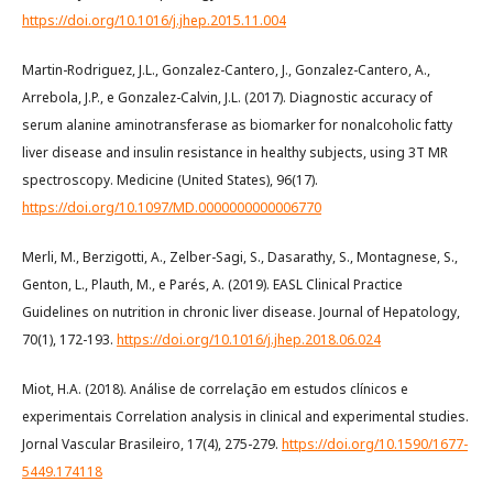
https://doi.org/10.1016/j.jhep.2015.11.004
Martin-Rodriguez, J.L., Gonzalez-Cantero, J., Gonzalez-Cantero, A.,
Arrebola, J.P., e Gonzalez-Calvin, J.L. (2017). Diagnostic accuracy of
serum alanine aminotransferase as biomarker for nonalcoholic fatty
liver disease and insulin resistance in healthy subjects, using 3T MR
spectroscopy. Medicine (United States), 96(17).
https://doi.org/10.1097/MD.0000000000006770
Merli, M., Berzigotti, A., Zelber-Sagi, S., Dasarathy, S., Montagnese, S.,
Genton, L., Plauth, M., e Parés, A. (2019). EASL Clinical Practice
Guidelines on nutrition in chronic liver disease. Journal of Hepatology,
70(1), 172-193.
https://doi.org/10.1016/j.jhep.2018.06.024
Miot, H.A. (2018). Análise de correlação em estudos clínicos e
experimentais Correlation analysis in clinical and experimental studies.
Jornal Vascular Brasileiro, 17(4), 275-279.
https://doi.org/10.1590/1677-
5449.174118