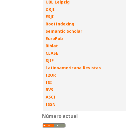
UBL Leipzig
DRJI
ESJI
RootIndexing
Semantic Scholar
EuroPub
Biblat
CLASE
SJIF
Latinoamericana Revistas
I2OR
ISI
BVS
ASCI
ISSN
Número actual