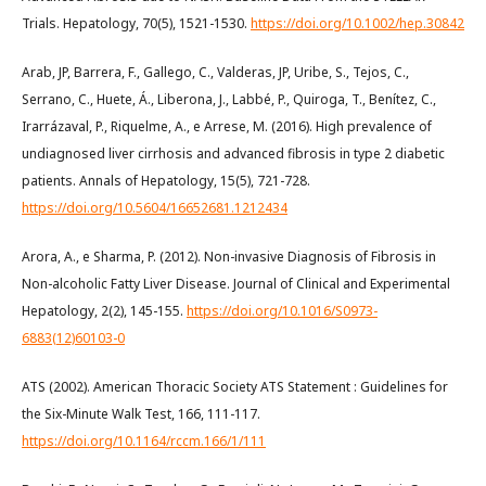
Trials. Hepatology, 70(5), 1521-1530.
https://doi.org/10.1002/hep.30842
Arab, JP, Barrera, F., Gallego, C., Valderas, JP, Uribe, S., Tejos, C.,
Serrano, C., Huete, Á., Liberona, J., Labbé, P., Quiroga, T., Benítez, C.,
Irarrázaval, P., Riquelme, A., e Arrese, M. (2016). High prevalence of
undiagnosed liver cirrhosis and advanced fibrosis in type 2 diabetic
patients. Annals of Hepatology, 15(5), 721-728.
https://doi.org/10.5604/16652681.1212434
Arora, A., e Sharma, P. (2012). Non-invasive Diagnosis of Fibrosis in
Non-alcoholic Fatty Liver Disease. Journal of Clinical and Experimental
Hepatology, 2(2), 145-155.
https://doi.org/10.1016/S0973-
6883(12)60103-0
ATS (2002). American Thoracic Society ATS Statement : Guidelines for
the Six-Minute Walk Test, 166, 111-117.
https://doi.org/10.1164/rccm.166/1/111