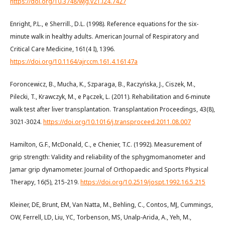
https://doi.org/10.3748/wjg.v21.i24.7427
Enright, P.L., e Sherrill., D.L. (1998). Reference equations for the six-
minute walk in healthy adults. American Journal of Respiratory and
Critical Care Medicine, 161(4 I), 1396.
https://doi.org/10.1164/ajrccm.161.4.16147a
Foroncewicz, B., Mucha, K., Szparaga, B., Raczyńska, J., Ciszek, M.,
Pilecki, T., Krawczyk, M., e Pa̧czek, L. (2011). Rehabilitation and 6-minute
walk test after liver transplantation. Transplantation Proceedings, 43(8),
3021-3024.
https://doi.org/10.1016/j.transproceed.2011.08.007
Hamilton, G.F., McDonald, C., e Chenier, T.C. (1992). Measurement of
grip strength: Validity and reliability of the sphygmomanometer and
Jamar grip dynamometer. Journal of Orthopaedic and Sports Physical
Therapy, 16(5), 215-219.
https://doi.org/10.2519/jospt.1992.16.5.215
Kleiner, DE, Brunt, EM, Van Natta, M., Behling, C., Contos, MJ, Cummings,
OW, Ferrell, LD, Liu, YC, Torbenson, MS, Unalp-Arida, A., Yeh, M.,