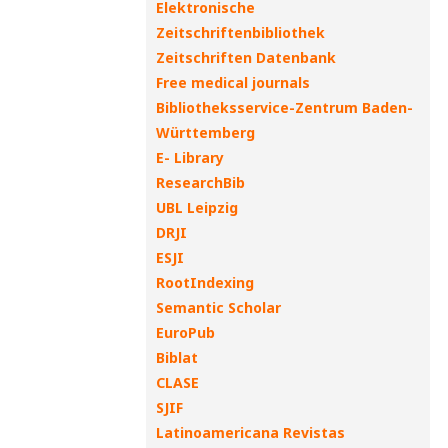
Elektronische
Zeitschriftenbibliothek
Zeitschriften Datenbank
Free medical journals
Bibliotheksservice-Zentrum Baden-
Württemberg
E- Library
ResearchBib
UBL Leipzig
DRJI
ESJI
RootIndexing
Semantic Scholar
EuroPub
Biblat
CLASE
SJIF
Latinoamericana Revistas