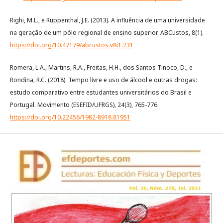
Righi, M.L., e Ruppenthal, J.E. (2013). A influência de uma universidade
na geração de um pólo regional de ensino superior. ABCustos, 8(1).
https://doi.org/10.47179/abcustos.v8i1.231
Romera, L.A., Martins, R.A., Freitas, H.H., dos Santos Tinoco, D., e
Rondina, R.C. (2018). Tempo livre e uso de álcool e outras drogas:
estudo comparativo entre estudantes universitários do Brasil e
Portugal. Movimento (ESEFID/UFRGS), 24(3), 765-776.
https://doi.org/10.22456/1982-8918.81951