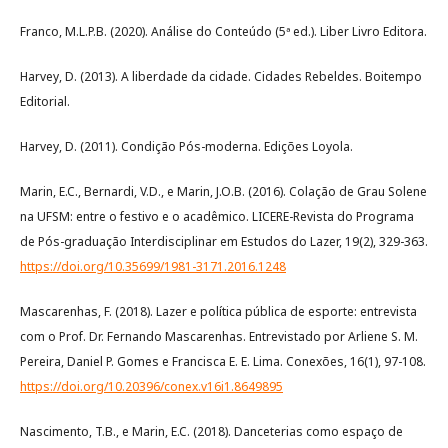
Franco, M.L.P.B. (2020). Análise do Conteúdo (5ª ed.). Liber Livro Editora.
Harvey, D. (2013). A liberdade da cidade. Cidades Rebeldes. Boitempo
Editorial.
Harvey, D. (2011). Condição Pós-moderna. Edições Loyola.
Marin, E.C., Bernardi, V.D., e Marin, J.O.B. (2016). Colação de Grau Solene
na UFSM: entre o festivo e o acadêmico. LICERE-Revista do Programa
de Pós-graduação Interdisciplinar em Estudos do Lazer, 19(2), 329-363.
https://doi.org/10.35699/1981-3171.2016.1248
Mascarenhas, F. (2018). Lazer e política pública de esporte: entrevista
com o Prof. Dr. Fernando Mascarenhas. Entrevistado por Arliene S. M.
Pereira, Daniel P. Gomes e Francisca E. E. Lima. Conexões, 16(1), 97-108.
https://doi.org/10.20396/conex.v16i1.8649895
Nascimento, T.B., e Marin, E.C. (2018). Danceterias como espaço de