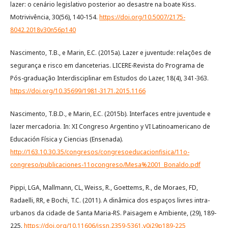
lazer: o cenário legislativo posterior ao desastre na boate Kiss.
Motrivivência, 30(56), 140-154.
https://doi.org/10.5007/2175-
8042.2018v30n56p140
Nascimento, T.B., e Marin, E.C. (2015a). Lazer e juventude: relações de
segurança e risco em danceterias. LICERE-Revista do Programa de
Pós-graduação Interdisciplinar em Estudos do Lazer, 18(4), 341-363.
https://doi.org/10.35699/1981-3171.2015.1166
Nascimento, T.B.D., e Marin, E.C. (2015b). Interfaces entre juventude e
lazer mercadoria. In: XI Congreso Argentino y VI Latinoamericano de
Educación Física y Ciencias (Ensenada).
http://163.10.30.35/congresos/congresoeducacionfisica/11o-
congreso/publicaciones-11ocongreso/Mesa%2001_Bonaldo.pdf
Pippi, LGA, Mallmann, CL, Weiss, R., Goettems, R., de Moraes, FD,
Radaelli, RR, e Bochi, T.C. (2011). A dinâmica dos espaços livres intra-
urbanos da cidade de Santa Maria-RS. Paisagem e Ambiente, (29), 189-
225.
https://doi.org/10.11606/issn.2359-5361.v0i29p189-225