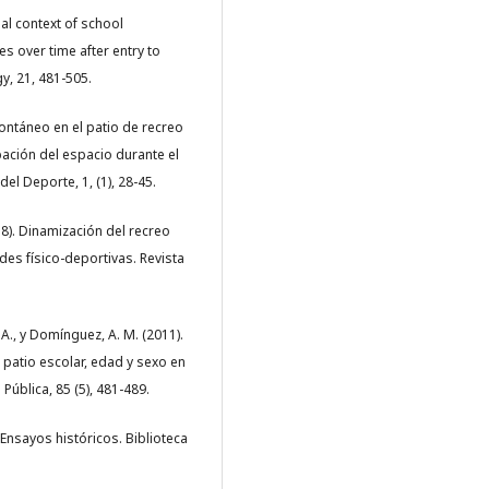
cial context of school
s over time after entry to
y, 21, 481-505.
ontáneo en el patio de recreo
pación del espacio durante el
el Deporte, 1, (1), 28-45.
018). Dinamización del recreo
des físico-deportivas. Revista
 A., y Domínguez, A. M. (2011).
el patio escolar, edad y sexo en
ública, 85 (5), 481-489.
 Ensayos históricos. Biblioteca