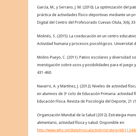
García, M., y Serrano, J. M. (2010). La optimización del pa
práctica de actividades físico-deportivas mediante un pr
Digital del Centro del Profesorado Cuevas-Olula, 3(6), 33
Molinés, S. (2015). La coeducación en un centro educativo:
Actividad humana y procesos psicológicos. Universitat de
Molins-Pueyo, C. (2011). Patios escolares y diversidad so
investigación sobre usos y posibilidades para el juego y 
431-460.
Navarro, A. y Martínez, J. (2012). Niveles de actividad fí
en alumnos de 3º ciclo de Educación Primaria: actividad f
Educación Física. Revista de Psicología del Deporte, 21 (1
Organización Mundial de la Salud (2012). Estrategia mun
alimentario, actividad física y salud. Disponible en:
http://www.who.int/dietphysicalactivity/strategy/eb1134