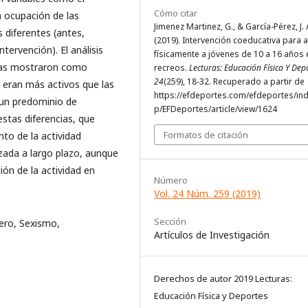
Cómo citar
a ocupación de las
Jimenez Martinez, G., & García-Pérez, J. 
 diferentes (antes,
(2019). Intervención coeducativa para a
ervención). El análisis
físicamente a jóvenes de 10 a 16 años 
adas mostraron como
recreos.
Lecturas: Educación Física Y Dep
24
(259), 18-32. Recuperado a partir de
s eran más activos que las
https://efdeportes.com/efdeportes/in
 un predominio de
p/EFDeportes/article/view/1624
stas diferencias, que
Formatos de citación
to de la actividad
izada a largo plazo, aunque
ón de la actividad en
Número
Vol. 24 Núm. 259 (2019)
Sección
nero, Sexismo,
Artículos de Investigación
Derechos de autor 2019 Lecturas:
Educación Física y Deportes