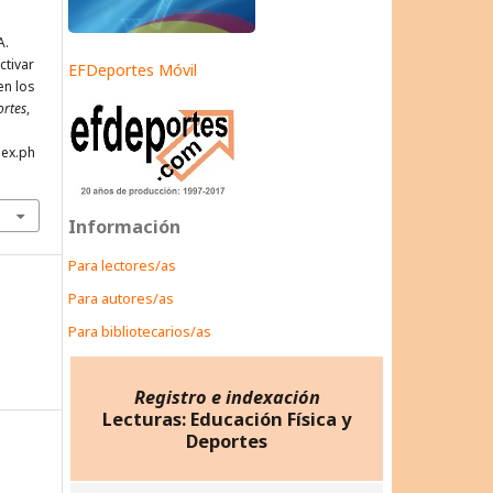
A.
ctivar
EFDeportes Móvil
en los
ortes
,
dex.ph
Información
Para lectores/as
Para autores/as
Para bibliotecarios/as
Registro e indexación
Lecturas: Educación Física y
Deportes