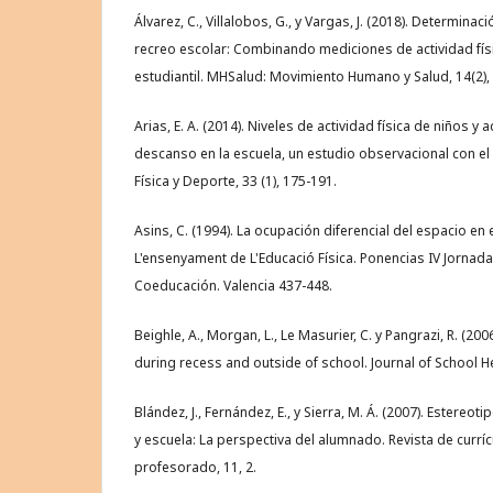
Álvarez, C., Villalobos, G., y Vargas, J. (2018). Determinaci
recreo escolar: Combinando mediciones de actividad físi
estudiantil. MHSalud: Movimiento Humano y Salud, 14(2),
Arias, E. A. (2014). Niveles de actividad física de niños y
descanso en la escuela, un estudio observacional con el
Física y Deporte, 33 (1), 175-191.
Asins, C. (1994). La ocupación diferencial del espacio en 
L'ensenyament de L'Educació Física. Ponencias IV Jornad
Coeducación. Valencia 437-448.
Beighle, A., Morgan, L., Le Masurier, C. y Pangrazi, R. (2006
during recess and outside of school. Journal of School He
Blández, J., Fernández, E., y Sierra, M. Á. (2007). Estereot
y escuela: La perspectiva del alumnado. Revista de currí
profesorado, 11, 2.