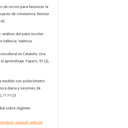
tio de recreo para favorecer la
oyecto de convivencia. Revista
-42.
 análisis del patio escolar.
 València. València.
ciocultural en Cataluña. Una
el aprendizaje. Papers, 97 (2),
sica medido con acelerómetro
ísica diaria y sesiones de
), 117-123.
dial sobre régimen
4/strategy_spanish_web.pd