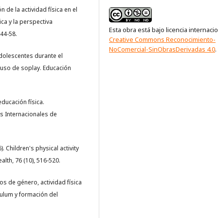
ón de la actividad física en el
ca y la perspectiva
Esta obra está bajo licencia internaci
 44-58.
Creative Commons Reconocimiento-
NoComercial-SinObrasDerivadas 4.0
.
 adolescentes durante el
 uso de soplay. Educación
educación física.
as Internacionales de
). Children's physical activity
alth, 76 (10), 516-520.
ipos de género, actividad física
culum y formación del