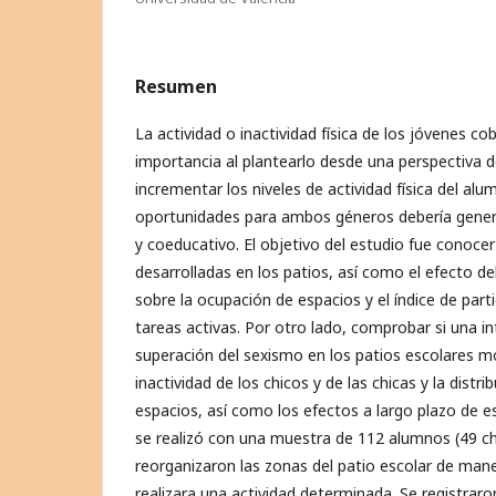
Resumen
La actividad o inactividad física de los jóvenes co
importancia al plantearlo desde una perspectiva d
incrementar los niveles de actividad física del al
oportunidades para ambos géneros debería genera
y coeducativo. El objetivo del estudio fue conocer
desarrolladas en los patios, así como el efecto d
sobre la ocupación de espacios y el índice de part
tareas activas. Por otro lado, comprobar si una i
superación del sexismo en los patios escolares mod
inactividad de los chicos y de las chicas y la distri
espacios, así como los efectos a largo plazo de es
se realizó con una muestra de 112 alumnos (49 chi
reorganizaron las zonas del patio escolar de man
realizara una actividad determinada. Se registraro