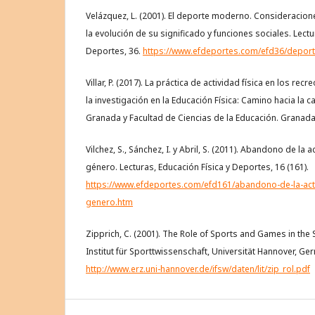
Velázquez, L. (2001). El deporte moderno. Consideracion
la evolución de su significado y funciones sociales. Lectu
Deportes, 36.
https://www.efdeportes.com/efd36/depor
Villar, P. (2017). La práctica de actividad física en los re
la investigación en la Educación Física: Camino hacia la 
Granada y Facultad de Ciencias de la Educación. Granada
Vilchez, S., Sánchez, I. y Abril, S. (2011). Abandono de la a
género. Lecturas, Educación Física y Deportes, 16 (161).
https://www.efdeportes.com/efd161/abandono-de-la-acti
genero.htm
Zipprich, C. (2001). The Role of Sports and Games in the 
Institut für Sporttwissenschaft, Universität Hannover, G
http://www.erz.uni-hannover.de/ifsw/daten/lit/zip_rol.pdf