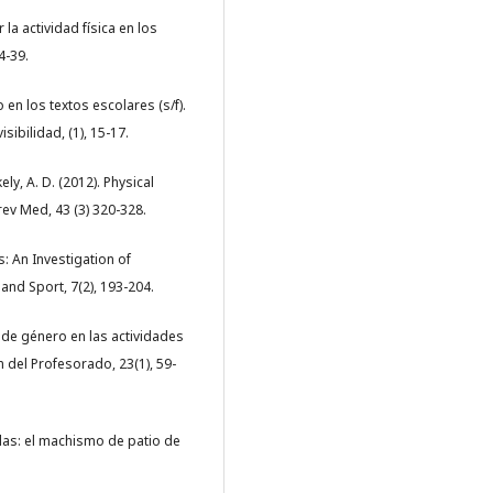
la actividad física en los
4-39.
 en los textos escolares (s/f).
sibilidad, (1), 15-17.
kely, A. D. (2012). Physical
rev Med, 43 (3) 320-328.
s: An Investigation of
and Sport, 7(2), 193-204.
s de género en las actividades
n del Profesorado, 23(1), 59-
rillas: el machismo de patio de