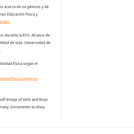
es acerca de su génesis y de
ras: Educación Física y
te.htm
creos durante la ESO. Alcance de
calidad de vida. Universidad de
.
ctividad física según el
vidad-fisica-segun-el-
Self-Image of Girls and Boys.
ermany. Documento en línea