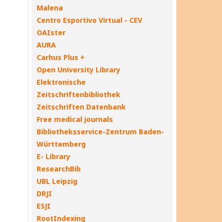
Malena
Centro Esportivo Virtual - CEV
OAIster
AURA
Carhus Plus +
Open University Library
Elektronische
Zeitschriftenbibliothek
Zeitschriften Datenbank
Free medical journals
Bibliotheksservice-Zentrum Baden-
Württemberg
E- Library
ResearchBib
UBL Leipzig
DRJI
ESJI
RootIndexing