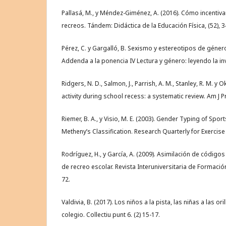
Pallasá, M., y Méndez-Giménez, A. (2016). Cómo incentivar 
recreos. Tándem: Didáctica de la Educación Física, (52), 3
Pérez, C. y Gargalló, B. Sexismo y estereotipos de género
Addenda a la ponencia IV Lectura y género: leyendo la invi
Ridgers, N. D., Salmon, J., Parrish, A. M., Stanley, R. M. y O
activity during school recess: a systematic review. Am J P
Riemer, B. A., y Visio, M. E. (2003). Gender Typing of Sport
Metheny’s Classification. Research Quarterly for Exercise 
Rodríguez, H., y García, A. (2009). Asimilación de código
de recreo escolar. Revista Interuniversitaria de Formació
72.
Valdivia, B. (2017). Los niños a la pista, las niñas a las o
colegio. Collectiu punt 6. (2) 15-17.