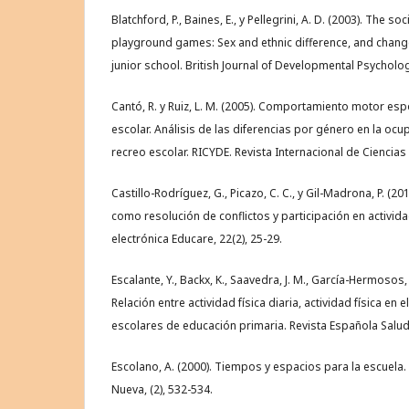
Blatchford, P., Baines, E., y Pellegrini, A. D. (2003). The so
playground games: Sex and ethnic difference, and change
junior school. British Journal of Developmental Psycholog
Cantó, R. y Ruiz, L. M. (2005). Comportamiento motor esp
escolar. Análisis de las diferencias por género en la ocu
recreo escolar. RICYDE. Revista Internacional de Ciencias d
Castillo-Rodríguez, G., Picazo, C. C., y Gil-Madrona, P. (2
como resolución de conflictos y participación en activida
electrónica Educare, 22(2), 25-29.
Escalante, Y., Backx, K., Saavedra, J. M., García-Hermosos,
Relación entre actividad física diaria, actividad física en 
escolares de educación primaria. Revista Española Salud P
Escolano, A. (2000). Tiempos y espacios para la escuela.
Nueva, (2), 532-534.