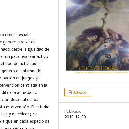
bra una especial
e género. Tratar de
umnado desde la igualdad de
r un patio escolar activo
 el tipo de actividades
el género del alumnado
icipación en juegos y
ntervención centrada en la
Articulo
ifica la actividad o
bución desigual de los
ta intervención. El estudio
Publicado
cas y 63 chicos). Se
2019-12-20
era que en cada espacio se
n variables como el