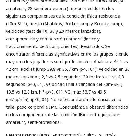
amateurs y semi-profesionales. Métodos: 96 futbolistas (68
amateur y 28 semi-profesional) fueron medidos en los
siguientes componentes de la condición física; resistencia
(20m-SRT), fuerza (Abalakov, Rocket Jump y Bounce Jump),
velocidad (test de 10, 30 y 20 metros lanzados),
antropometría y composición corporal (índice y
fraccionamiento de 5 componentes). Resultados: Se
encontraron diferencias significativas entre los grupos, siendo
mayor en los jugadores semi-profesionales; Abalakov; 46,1 vs
42 cm, Rocket Jump 39,8 vs 35,7 cm (p<0, 01), velocidad en 20
metros lanzados; 2,3 vs 2,5 segundos, 30 metros 4,1 vs 4,3
segundos (p<0, 01), velocidad final alcanzada del 20m-SRT;
-1
13,5 vs 12,8 km. h
(p<0, 01), VO
máx 53,7 vs 49,5
2
(ml/kg/min), (p<0, 01). No se encontraron diferencias en la
talla, peso corporal e IMC. Conclusión: Se observó diferencias
en los componentes de la condición física entre jugadores
amateur y semi-profesional.
Fútbol, Antropometría, Saltos, VO2máx,
Palabras clave: