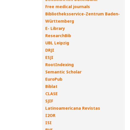
Free medical journals
Bibliotheksservice-Zentrum Baden-
Württemberg
E- Library
ResearchBib
UBL Leipzig
DRJI
ESJI
RootIndexing
Semantic Scholar
EuroPub
Biblat
CLASE
SJIF
Latinoamericana Revistas
I2OR
ISI
BVS