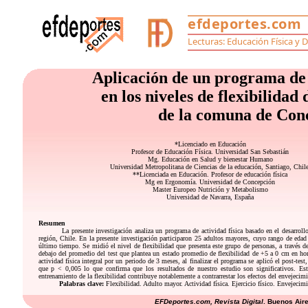
Aplicación de un programa de a
en los niveles de flexibilida
de la comuna de Conc
*Licenciado en Educación
Profesor de Educación Física. Universidad San Sebastián
Mg. Educación en Salud y bienestar Humano
Universidad Metropolitana de Ciencias de la educación, Santiago, Chile
**Licenciada en Educación. Profesor de educación física
Mg en Ergonomía. Universidad de Concepción
Master Europeo Nutrición y Metabolismo
Universidad de Navarra, España
Resumen
La presente investigación analiza un programa de actividad física basado en el desarro
región, Chile. En la presente investigación participaron 25 adultos mayores, cuyo rango de edad 
último tiempo. Se midió el nivel de flexibilidad que presenta este grupo de personas, a través d
debajo del promedio del test que plantea un estado promedio de flexibilidad de +5 a 0 cm en ho
actividad física integral por un periodo de 3 meses, al finalizar el programa se aplicó el post-te
que p < 0,005 lo que confirma que los resultados de nuestro estudio son significativos. Este
entrenamiento de la flexibilidad contribuye notablemente a contrarrestar los efectos del envejec
Palabras clave:
Flexibilidad. Adulto mayor. Actividad física. Ejercicio físico. Envejecimi
EFDeportes.com, Revista Digital
. Buenos Air