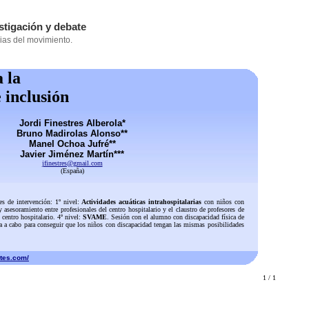
a la
 inclusión
Jordi Finestres Alberola*
Bruno Madirolas Alonso**
Manel Ochoa Jufré**
Javier Jiménez Martín***
jfinestres@gmail.com
(España)
es de intervención: 1º nivel:
Actividades acuáticas intrahospitalarias
con niños con
asesoramiento entre profesionales del centro hospitalario y el claustro de profesores de
 centro hospitalario. 4º nivel:
SVAME
. Sesión con el alumno con discapacidad física de
leva a cabo para conseguir que los niños con discapacidad tengan las mismas posibilidades
rtes.com/
1 / 1