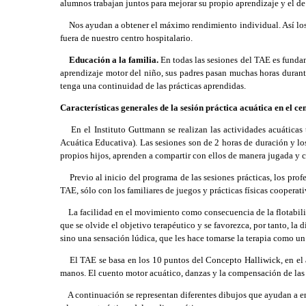
alumnos trabajan juntos para mejorar su propio aprendizaje y el de
Nos ayudan a obtener el máximo rendimiento individual. Así los us
fuera de nuestro centro hospitalario.
Educación a la familia.
En todas las sesiones del TAE es fundam
aprendizaje motor del niño, sus padres pasan muchas horas durante
tenga una continuidad de las prácticas aprendidas.
Características generales de la sesión práctica acuática en el ce
En el Instituto Guttmann se realizan las actividades acuáticas t
Acuática Educativa). Las sesiones son de 2 horas de duración y lo
propios hijos, aprenden a compartir con ellos de manera jugada y c
Previo al inicio del programa de las sesiones prácticas, los profes
TAE, sólo con los familiares de juegos y prácticas físicas cooperat
La facilidad en el movimiento como consecuencia de la flotabilida
que se olvide el objetivo terapéutico y se favorezca, por tanto, la
sino una sensación lúdica, que les hace tomarse la terapia como u
El TAE se basa en los 10 puntos del Concepto Halliwick, en el as
manos. El cuento motor acuático, danzas y la compensación de las 
A continuación se representan diferentes dibujos que ayudan a ent