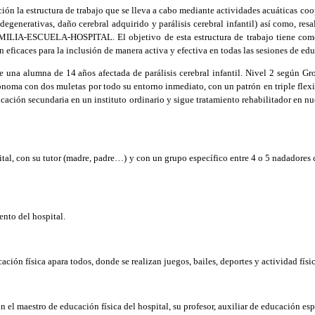
ión la estructura de trabajo que se lleva a cabo mediante actividades acuáticas co
generativas, daño cerebral adquirido y parálisis cerebral infantil) así como, resal
MILIA-ESCUELA-HOSPITAL. El objetivo de esta estructura de trabajo tiene como fi
eficaces para la inclusión de manera activa y efectiva en todas las sesiones de educa
de una alumna de 14 años afectada de parálisis cerebral infantil. Nivel 2 según G
ónoma con dos muletas por todo su entorno inmediato, con un patrón en triple flex
ucación secundaria en un instituto ordinario y sigue tratamiento rehabilitador en nu
tal, con su tutor (madre, padre…) y con un grupo específico entre 4 o 5 nadadores c
nto del hospital.
ión física apara todos, donde se realizan juegos, bailes, deportes y actividad físic
l maestro de educación física del hospital, su profesor, auxiliar de educación espec