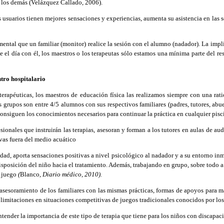
 los
demás (Velázquez Callado, 2006).
uarios tienen mejores sensaciones y experiencias, aumenta su asistencia en las se
ental que un familiar (monitor) realice la sesión con el alumno (nadador). La implic
 el día con él, los maestros o los terapeutas sólo estamos una mínima parte del re
ntro hospitalario
erapéuticas, los maestros de educación física las realizamos siempre con una rati
s grupos son entre 4/5 alumnos con sus respectivos familiares (padres, tutores, abu
onsiguen los conocimientos necesarios para continuar la práctica en cualquier piscin
ionales que instruirán las terapias, asesoran y forman a los tutores en aulas de au
ivas fuera del medio acuático
d, aporta sensaciones positivas a nivel psicológico al nadador y a su entorno inme
 disposición del niño hacia el tratamiento. Además, trabajando en grupo, sobre todo a
n juego
(
Blanco
, Diario médico, 2010)
.
esoramiento de los familiares con las mismas prácticas, formas de apoyos para man
limitaciones en situaciones competitivas de juegos tradicionales conocidos por los
ender la importancia de este tipo de terapia que tiene para los niños con discapac