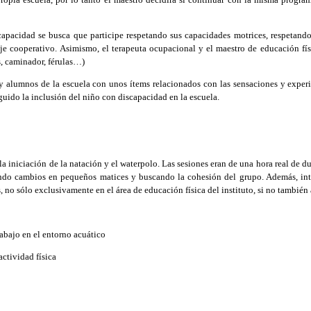
acidad se busca que participe respetando sus capacidades motrices, respetando l
e cooperativo. Asimismo, el terapeuta ocupacional y el maestro de educación físic
as, caminador, férulas…)
alumnos de la escuela con unos ítems relacionados con las sensaciones y experien
guido la inclusión del niño con discapacidad en la escuela.
 iniciación de la natación y el waterpolo. Las sesiones eran de una hora real de d
ndo cambios en pequeños matices y buscando la cohesión del grupo. Además, intr
, no sólo exclusivamente en el área de educación física del instituto, si no también 
abajo en el entorno acuático
actividad física