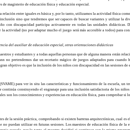
es de magisterio de educación física y educación especial.
lación entre iguales es básica y, por lo tanto, utilizamos la actividad física como 
nclusión sino que tendremos que ser capaces de buscar variantes y utilizar la di
ño con discapacidad participa activamente en todas las unidades didácticas. De
 la actividad (no por adaptar mucho el juego será más accesible a todos) para con
sencia del auxiliar de educación especial, otras orientaciones didácticas
estros y estudiantes y a todas aquellas personas que de alguna manera están relaci
ttmann no pretendemos dar un recetario mágico de juegos adaptados para cuando 
 gran objetivo es que la inclusión de los niños con discapacidad en las sesiones de 
VAME) para ver in situ las características y funcionamiento de la escuela, un t
se continúa construyendo el engranaje para una inclusión satisfactoria de los niño
 cuales son los conocimientos y experiencias en educación física, para comprobar si
s de la sesión práctica, comprobando si existen barreras arquitectónicas, cual es el
que no puedan utilizar en futuras sesiones. Los maestros de educación física de la 
 propia escuela, por lo tanto el maestro decidirá si continuar con la misma progr