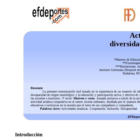
Act
diversida
*Maestro de Educaci
**Fisioterape
***Ilustraciones. A
Instituto Guttmann (Hospital de
Badalona, B
Resumen
La presente comunicación está basada en la experiencia de un maestro de educ
discapacidad de origen neurológico y la educación y participación activa y efectiva de 
las escuelas e institutos. 3º nivel:
Muévete y verás
. Jornada inclusiva a través de la ac
actividad acuática cooperativa en el centro escolar ordinario, diseñada por el maestro 
educativas e inclusivas en la escuela que el resto de sus compañeros y compañeras.
Palabras clave:
Actividades acuáticas. Cooperación. Inclusión. Discapacidad.
EFDepor
Introducción