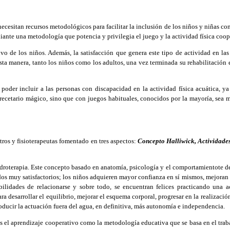
necesitan recursos metodológicos para facilitar la inclusión de los niños y niñas 
iante una metodología que potencia y privilegia el juego y la actividad física coop
o de los niños. Además, la satisfacción que genera este tipo de actividad en las
ta manera, tanto los niños como los adultos, una vez terminada su rehabilitación 
oder incluir a las personas con discapacidad en la actividad física acuática, ya 
cetario mágico, sino que con juegos habituales, conocidos por la mayoría, sea má
os y fisioterapeutas fomentado en tres aspectos:
Concepto Halliwick, Actividade
hidroterapia. Este concepto basado en anatomía, psicología y el comportamientote de
tados muy satisfactorios; los niños adquieren mayor confianza en sí mismos, mejor
bilidades de relacionarse y sobre todo, se encuentran felices practicando una
a
 desarrollar el equilibrio, mejorar el esquema corporal, progresar en la realización
roducir la actuación fuera del agua, en definitiva, más autonomía e independencia.
s el aprendizaje cooperativo como la metodología educativa que se basa en el tra