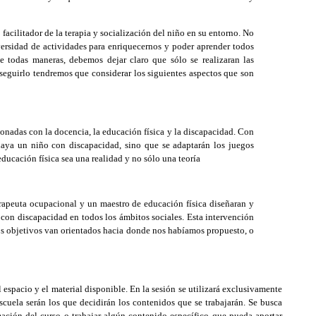
facilitador de la terapia y socialización del niño en su entorno. No
versidad de actividades para enriquecernos y poder aprender todos
 todas maneras, debemos dejar claro que sólo se realizaran las
seguirlo tendremos que considerar los siguientes aspectos que son
onadas con la docencia, la educación física y la discapacidad. Con
haya un niño con discapacidad, sino que se adaptarán los juegos
educación física sea una realidad y no sólo una teoría
erapeuta ocupacional y un maestro de educación física diseñaran y
s con discapacidad en todos los ámbitos sociales. Esta intervención
 los objetivos van orientados hacia donde nos habíamos propuesto, o
 espacio y el material disponible. En la sesión se utilizará exclusivamente
escuela serán los que decidirán los contenidos que se trabajarán. Se busca
amación del curso o trabajar algún contenido específico que pueda aportar