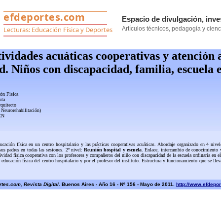
ividades acuáticas cooperativas y atención 
d. Niños con discapacidad, familia, escuela e
ón Física
uta
rquitecto
 Neurorehabilitación)
CN
ación física en un centro hospitalario y las prácticas cooperativas acuáticas. Abordaje organizado en 4 nivel
sus padres en todas las sesiones. 2º nivel:
Reunión hospital y escuela
. Enlace, intercambio de conocimiento y 
tividad física cooperativa con los profesores y compañeros del niño con discapacidad de la escuela ordinaria en el
de educación física del centro hospitalario y por el profesor del instituto. Estructura y funcionamiento que se l
tes.com, Revista Digital
. Buenos Aires - Año 16 - Nº 156 - Mayo de 2011.
http://www.efdepo