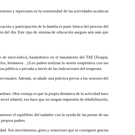
siones y repercuten en la continuidad de las actividades acuáticas
ación y participación de la familia es parte básica del proceso del
sto del día. Este tipo de sistema de educación asegura aún más que
o de tutor-niño/a, basándonos en el tratamiento del TAE (Terapia,
elos, hermanos…) Los padres realizan la sesión terapéutica con sus
a pública o privada a través de las indicaciones del terapeuta.
diovisuales. Además, se añade una práctica previa a las sesiones del
diato. Otra ventaja es que la propia dinámica de la actividad hace
 nivel infantil, eso hace que no tengan impresión de rehabilitación,
tener el equilibrio del nadador con la ayuda de las presas de sus
 propios padres.
idad. Son movimientos, giros y rotaciones que se consiguen gracias