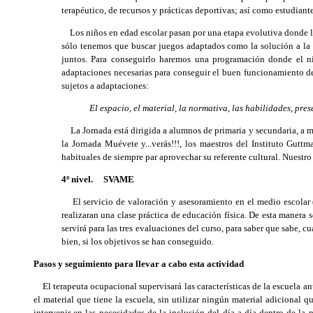
terapéutico, de recursos y prácticas deportivas; así como estudiant
Los niños en edad escolar pasan por una etapa evolutiva donde la re
sólo tenemos que buscar juegos adaptados como la solución a la i
juntos. Para conseguirlo haremos una programación donde el ni
adaptaciones necesarias para conseguir el buen funcionamiento de
sujetos a adaptaciones:
El espacio, el material, la normativa, las habilidades, pre
La Jornada está dirigida a alumnos de primaria y secundaria, a ma
la Jornada Muévete y...verás!!!, los maestros del Instituto Gu
habituales de siempre par aprovechar su referente cultural. Nuestro
4º nivel. SVAME
El servicio de valoración y asesoramiento en el medio escolar (S
realizaran una clase práctica de educación física. De esta manera 
servirá para las tres evaluaciones del curso, para saber que sabe,
bien, si los objetivos se han conseguido.
Pasos y seguimiento para llevar a cabo esta actividad
El terapeuta ocupacional supervisará las características de la escuela ante
el material que tiene la escuela, sin utilizar ningún material adicional 
intervenir en las necesidades de la inclusión del día a día dentro de la