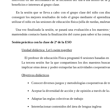
beneficios e intereses al grupo clase.
En la sesión que se lleva a cabo con el grupo clase del niño con discap
conseguir los mejores resultados de todo el grupo mediante el aprendizaj
utilizar el niño en las sesiones de educación física (silla de ruedas, mulet
Una vez finalizada la sesión, se pasará una evaluación a los maestros y 
mantendrán contacto hasta la finalización del curso para saber si ha conse
Sesión práctica con la clase de 2º de la ESO
Unidad didáctica: Let’s swim together
El profesor de educación Física programó 6 sesiones basadas en la
La tercera sesión fue la que compartimos los dos maestros busca
implicar otras áreas y poder extrapolar las actividades cooperativas
Objetivos didácticos
Conocer diversos juegos y metodologías cooperativas de tr
Aceptar la diversidad de acción y de opinión a través de la 
Adaptar las reglas colectivas de trabajo
Interrelacionar contenidos del área de lengua inglesa