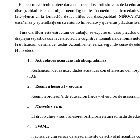
El presente artículo quiere dar a conocer a los profesionales de la educac
discapacidad física de origen neurológico, lesión medular, enfermedades de
intervienen en la formación de los niños con discapacidad:
NIÑO/A
-FA
enseñanza y aprendizaje en su entorno inmediato y que estas prácticas sean 
Para clarificar esta estructura de trabajo, se expone un caso práctico 
diaplejía espástica con leve afectación cognitiva. Deambula de forma aut
la utilización de silla de ruedas. Actualmente realiza segundo curso de ed
(4 niveles).
1.
Actividades acuáticas intrahospitalarias
Realización de las actividades acuáticas con el maestro del hospi
(TAE)
2.
Reunión hospital y escuela
Reunión profesor/a de educación física y el equipo de asesoramie
3.
Muévete y verás
El grupo clase y sus profesores participan en una jornada de educac
4.
SVAME
Práctica de una sesión de asesoramiento de actividad acuática con e