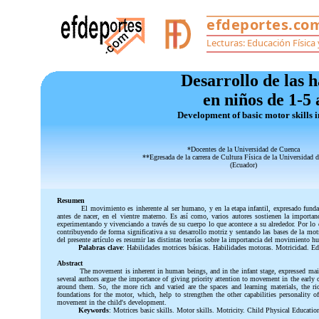
Desarrollo de las 
en niños de 1-5 
Development of basic motor skills i
*Docentes de la Universidad de Cuenca
**Egresada de la carrera de Cultura Física de la Universidad 
(Ecuador)
Resumen
El movimiento es inherente al ser humano, y en la etapa infantil, expresado fun
antes de nacer, en el vientre materno. Es así como, varios autores sostienen la importanc
experimentando y vivenciando a través de su cuerpo lo que acontece a su alrededor. Por lo q
contribuyendo de forma significativa a su desarrollo motriz y sentando las bases de la motri
del presente artículo es resumir las distintas teorías sobre la importancia del movimiento h
Palabras clave
: Habilidades motrices básicas. Habilidades motoras. Motricidad. Edu
Abstract
The movement is inherent in human beings, and in the infant stage, expressed main
several authors argue the importance of giving priority attention to movement in the earl
around them. So, the more rich and varied are the spaces and learning materials, the ric
foundations for the motor, which, help to strengthen the other capabilities personality 
movement in the child's development.
Keywords
: Motrices basic skills. Motor skills. Motricity. Child Physical Educatio