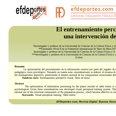
El entrenamiento perce
una intervención de
*Investigador y profesor de la Universidad de Ciencias de la Cultura Física y e
**Entrenador Nivel II de la Federación Internacional de Tenis de Mesa (IT
Investigador y profesor de la Universidad de Ciencias de la Cultura Física y el
***Investigador y profesor de la Universidad de Ciencias de la Cultura Física y 
(Cuba)
Resumen
La optimización del procesamiento de la información exterior por parte del jugador de t
pedagógico como psicológico. Tomando en cuenta estas consideraciones se elaboró el sistema de 
del entrenamiento deportivo, permitiendo el empleo racional de los componentes estructurales del 
Palabras clave
: Entrenamiento perceptivo visual. Tenis de mesa.
Abstract
The optimization of information processing by the player outside of table tennis is 
psychological. Given these considerations was developed visual perceptual training system. Th
rational use of the structural components of the preparation process, which become effective in tra
Keywords
: Visual perceptual training. Table tennis.
EFDeportes.com, Revista Digital
. Buenos Aires