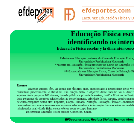
Educação Física esc
identificando os inter
Educación Física escolar y la dimensión conce
*Mestre em Educação professor do Curso de Educação Físic
Universidade Presbiteriana Mackenzie
**Mestre em Educação Física professor do Curso de Educação F
Universidade Presbiteriana Mackenzie
***Licenciada em Educação Física, Curso de Educação Fí
Universidade Presbiteriana Mackenzie
Resumo
Diversos autores têm, ao longo dos últimos anos, manifestado a necessidade de se viv
conceitual, procedimental e atitudinal. Em função disto, o objetivo deste trabalho foi o iden
sujeitos desta pesquisa 105 alunos, da rede pública e privada de ensino, da 6ª e 8ª séries de E
duas perguntas de assuntos relacionados ao corpo humano, atividade física, esporte, condicionament
de cinco categorias sendo elas: Esportes, Corpo Humano, Nutrição, Educação Física e Condiciona
demonstram um maior interesse em assuntos relacionados a informações básicas sobre as modalidad
relacionados a atividade física e seus efeitos sobre o corpo humano.
Unitermos:
Educação Física escolar. Conceitos. Saúde.
EFDeportes.com, Revista Digital
. Buenos Aires