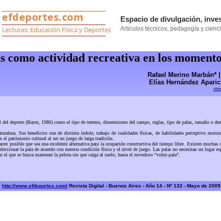
s como actividad recreativa en los momento
Rafael Merino Marbán* 
Elías Hernández Aparic
rme
 deporte (Bayer, 1986) como el tipo de terreno, dimensiones del campo, reglas, tipo de palas, tamaño o densid
. Sus beneficios son de distinta índole; trabajo de cualidades físicas, de habilidades perceptivo motoras, b
 el patrimonio cultural al ser un juego de larga tradición.
 posible que sea una excelente alternativa para la ocupación constructiva del tiempo libre. Existen muchas cl
cionar la pala de acuerdo con nuestra condición física y el nivel de juego. Las palas no necesitan un lugar espec
 que se busca mantener la pelota sin que caiga al suelo, hasta el novedoso “voley-pala”.
http://www.efdeportes.com/
Revista Digital - Buenos Aires - Año 14 - Nº 132 - Mayo de 2009