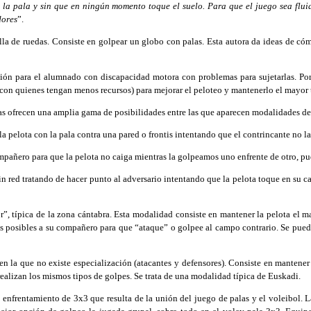
 la pala y sin que en ningún momento toque el suelo. Para que el juego sea fluid
dores
”.
 de ruedas. Consiste en golpear un globo con palas. Esta autora da ideas de cómo
n para el alumnado con discapacidad motora con problemas para sujetarlas. Por e
on quienes tengan menos recursos) para mejorar el peloteo y mantenerlo el mayor 
as ofrecen una amplia gama de posibilidades entre las que aparecen modalidades d
 pelota con la pala contra una pared o frontis intentando que el contrincante no l
añero para que la pelota no caiga mientras la golpeamos uno enfrente de otro, pud
in red tratando de hacer punto al adversario intentando que la pelota toque en su 
r”, típica de la zona cántabra. Esta modalidad consiste en mantener la pelota el m
es posibles a su compañero para que “ataque” o golpee al campo contrario. Se puede
 la que no existe especialización (atacantes y defensores). Consiste en mantener 
realizan los mismos tipos de golpes. Se trata de una modalidad típica de Euskadi.
frentamiento de 3x3 que resulta de la unión del juego de palas y el voleibol. La