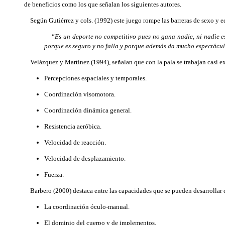
de beneficios como los que señalan los siguientes autores.
Según Gutiérrez y cols. (1992)
este juego rompe las barreras de sexo y e
“
Es un deporte no competitivo pues no gana nadie, ni nadie es
porque es seguro y no falla y porque además da mucho espectácul
Velázquez y Martínez (1994), señalan que con la pala se trabajan casi exc
Percepciones espaciales y temporales.
Coordinación visomotora.
Coordinación dinámica general.
Resistencia aeróbica.
Velocidad de reacción.
Velocidad de desplazamiento.
Fuerza.
Barbero (2000) destaca entre las capacidades que se pueden desarrollar co
La coordinación óculo-manual.
El dominio del cuerpo y de implementos.