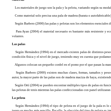
Los materiales de juego son la pala y la pelota, variando según su modalid
Como material solo precisa una pala de madera (barata o autofabricable) y
Según Barbero (2000) las palas y pelotas son los elementos esenciales de
Para Ayan (2004) el material necesario es bastante más resistente y ec
volantes.
Las palas
Según Hernández (1994) en el mercado existen palas de distintos pesos y 
condición física y el nivel de juego, teniendo muy en cuenta que podamos
Algunos colocan un pequeño cordel en el pomo por el que pasan la mano pa
Según Barbero (2000) existen muchas clases, formas, tamaños y pesos d
autor, la mayor parte de las palas son de madera maciza de haya, existien
Según Ortí (2004) se pueden encontrar múltiples tipos de palas en función d
las pelotas de tenis mientras las palas confeccionadas con panel utilizaran
La pelota
Según Hernández (1994) el tipo de pelota en el juego de la pala es lo qu
juego es mucho más sencillo. Por ello, la elección del tipo de pelota es i