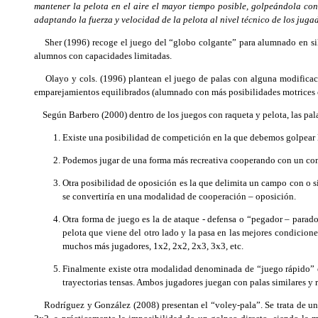
mantener la pelota en el aire el mayor tiempo posible, golpeándola con
adaptando la fuerza y velocidad de la pelota al nivel técnico de los juga
Sher (1996) recoge el juego del “globo colgante” para alumnado en silla
alumnos con capacidades limitadas.
Olayo y cols. (1996) plantean el juego de palas con alguna modificació
emparejamientos equilibrados (alumnado con más posibilidades motrices c
Según Barbero (2000) dentro de los juegos con raqueta y pelota, las pal
Existe una posibilidad de competición en la que debemos golpear la
Podemos jugar de una forma más recreativa cooperando con un comp
Otra posibilidad de oposición es la que delimita un campo con o s
se convertiría en una modalidad de cooperación – oposición.
Otra forma de juego es la de ataque - defensa o “pegador – parado
pelota que viene del otro lado y la pasa en las mejores condicion
muchos más jugadores, 1x2, 2x2, 2x3, 3x3, etc.
Finalmente existe otra modalidad denominada de “juego rápido” en
trayectorias tensas. Ambos jugadores juegan con palas similares y 
Rodríguez y González (2008) presentan el “voley-pala”. Se trata de un en