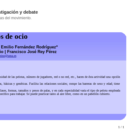
s de ocio
| Emilio Fernández Rodríguez*
io | Francisco José Rey Pérez
rino@uma.es
ad de las pelotas, número de jugadores, red o no red, etc., hacen de ésta actividad una opción
ásicas y genéricas. Facilita las relaciones sociales; rompe las barreras de sexo y edad; tiene
ases, formas, tamaños y pesos de palas, y en cada especialidad varia el tipo de pelota empleada
ifico para trabajar. Se puede practicar tanto al aire libre, como en un pabellón cubierto.
1 / 1