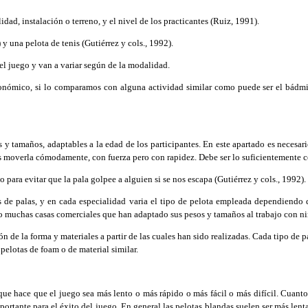
ad, instalación o terreno, y el nivel de los practicantes (Ruiz, 1991).
 una pelota de tenis (Gutiérrez y cols., 1992).
l juego y van a variar según de la modalidad.
onómico, si lo comparamos con alguna actividad similar como puede ser el bádmint
tamaños, adaptables a la edad de los participantes. En este apartado es necesario
 moverla cómodamente, con fuerza pero con rapidez. Debe ser lo suficientemente con
ra evitar que la pala golpee a alguien si se nos escapa (Gutiérrez y cols., 1992).
e palas, y en cada especialidad varia el tipo de pelota empleada dependiendo de
do muchas casas comerciales que han adaptado sus pesos y tamaños al trabajo con niñ
e la forma y materiales a partir de las cuales han sido realizadas. Cada tipo de pal
 pelotas de foam o de material similar.
e hace que el juego sea más lento o más rápido o más fácil o más difícil. Cuanto m
mportante para el éxito del juego. En general las pelotas blandas suelen ser más le