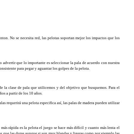
on. No se necesita red, las pelotas soportan mejor los impactos que los
 advertir que lo importante es seleccionar la pala de acuerdo con nuestra
sistente para pegar y aguantar los golpes de la pelota.
 la clase de pala que utilicemos y del objetivo que busquemos. Para el
os a partir de los 10 años.
as requerirá una pelota especifica así, las palas de madera pueden utilizar
ás rápida es la pelota el juego se hace más difícil y cuanto más lenta el
ntas que las duras aunque si son muy blandas y ligeras como por ejemplo las