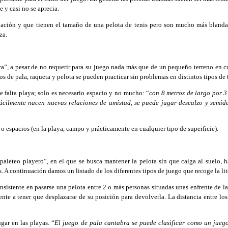
 y casi no se aprecia.
ación y que tienen el tamaño de una pelota de tenis pero son mucho más blanda
za.
ya”, a pesar de no requerir para su juego nada más que de un pequeño terreno en cua
os de pala, raqueta y pelota se pueden practicar sin problemas en distintos tipos de 
 falta playa; solo es necesario espacio y no mucho: “
con 8 metros de largo por 3
ácilmente nacen nuevas relaciones de amistad, se puede jugar descalzo y semide
o espacios (en la playa, campo y prácticamente en cualquier tipo de superficie).
leteo playero”, en el que se busca mantener la pelota sin que caiga al suelo, ha
 A continuación damos un listado de los diferentes tipos de juego que recoge la lit
istente en pasarse una pelota entre 2 o más personas situadas unas enfrente de las
frente a tener que desplazarse de su posición para devolverla. La distancia entre l
ar en las playas. “
El juego de pala cantabra se puede clasificar como un juego