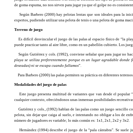
de goma espuma, no nos sirven para jugar ya que el golpe no es consistente
Según Barbero (2000) hay pelotas lentas que son ideales para la inici
expertos, pudiendo utilizar una pelota de tenis o una pelota de goma maci
Terreno de juego
Es difícil desvincular el juego de las palas al espacio físico de “la pla
puede practicar tanto al aire libre, como en un pabellón cubierto. Los jueg
Según Gutiérrez y cols. (1992), conviene señalar que para jugar no hace
playa se utiliza preferentemente porque es un lugar agradable donde f
deseadas) ni se escapa cuando fallamos
”.
Para Barbero (2000) las palas permiten su práctica en diferentes terrenos 
Modalidades del juego de palas
Este juego presenta multitud de variantes que van desde el popular “pa
cualquier contexto, ofreciéndonos unas inmensas posibilidades recreativas.
Gutiérrez y cols., (1992) hablan de las palas como un juego sencillo cons
pelota, sin dejar que caiga al suelo, e intentando no obligar a los de en
número de jugadores es variable; lo más común es: 1x1, 2x1, 2x2 y 3x2.
Hernández (1994) describe el juego de la “pala cántabra”. Se suele jug