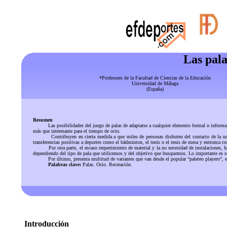
Las pala
*Profesores de la Facultad de Ciencias de la Educación
Universidad de Málaga
(España)
Resumen
Las posibilidades del juego de palas de adaptarse a cualquier elemento formal o informal del
más que interesante para el tiempo de ocio.
Contribuyen en cierta medida a que miles de personas disfruten del contacto de la naturaleza
transferencias positivas a deportes como el bádminton, el tenis o el tenis de mesa y entronca con
Por otra parte, el escaso requerimiento de material y la no necesidad de instalaciones, hacen
dependiendo del tipo de pala que utilicemos y del objetivo que busquemos. Lo importante es selec
Por último, presenta multitud de variantes que van desde el popular “paleteo playero”, en el
Palabras clave:
Palas. Ocio. Recreación.
Introducción