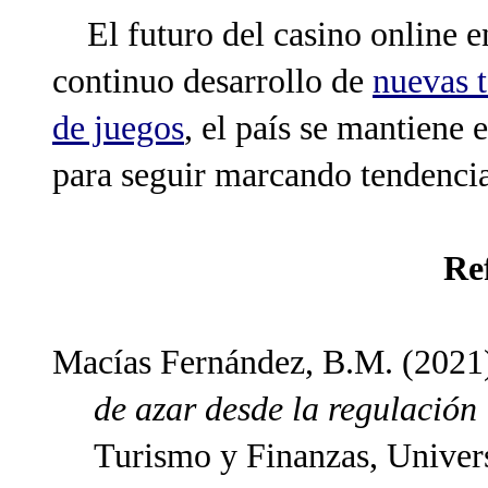
El futuro del casino online e
continuo desarrollo de
nuevas 
de juegos
, el país se mantiene 
para seguir marcando tendenci
Re
Macías Fernández, B.M. (2021
de azar desde la regulación
Turismo y Finanzas, Univers