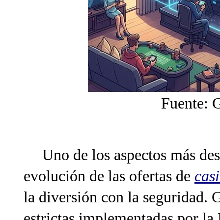
Fuente: 
Uno de los aspectos más dest
evolución de las ofertas de
cas
la diversión con la seguridad. 
estrictas implementadas por la