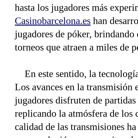
hasta los jugadores más exper
Casinobarcelona.es
han desarrol
jugadores de póker, brindando 
torneos que atraen a miles de p
En este sentido, la tecnologí
Los avances en la transmisión 
jugadores disfruten de partidas
replicando la atmósfera de los 
calidad de las transmisiones h