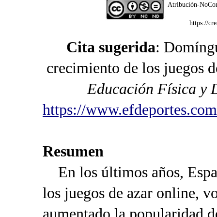
Atribución-NoCom
https://c
Cita sugerida
: Domíngu
crecimiento de los juegos 
Educación Física y 
https://www.efdeportes.com
Resumen
En los últimos años, Españ
los juegos de azar online, v
aumentado la popularidad de