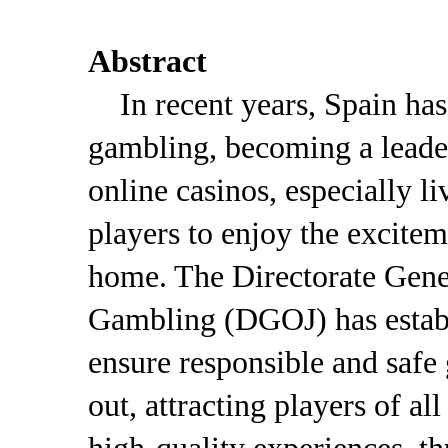
Abstract
In recent years, Spain has 
gambling, becoming a leader
online casinos, especially l
players to enjoy the excite
home. The Directorate Gener
Gambling (DGOJ) has establi
ensure responsible and safe
out, attracting players of al