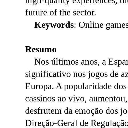
high-quality experiences, t
future of the sector.
Keywords
: Online games
Resumo
Nos últimos anos, a Espan
significativo nos jogos de a
Europa. A popularidade dos 
cassinos ao vivo, aumentou,
desfrutem da emoção dos jog
Direção-Geral de Regulaçã