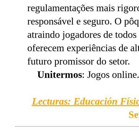
regulamentações mais rigoro
responsável e seguro. O pôq
atraindo jogadores de todos
oferecem experiências de al
futuro promissor do setor.
Unitermos
: Jogos online
Lecturas: Educación Físic
Se