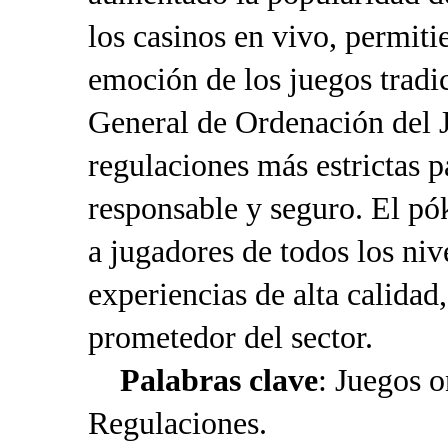
los casinos en vivo, permiti
emoción de los juegos tradi
General de Ordenación del 
regulaciones más estrictas p
responsable y seguro. El pó
a jugadores de todos los ni
experiencias de alta calidad
prometedor del sector.
Palabras clave
: Juegos o
Regulaciones.