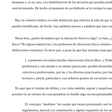
humanas y, en su caso, a la rehabilitación de las secuelas que puedan pro
está deviniendo. De hecho al momento de ser definido se le extirpa la cap
Hay un carácter estático en toda definición que refuerza la idea de que l
pueden modificarse, de hecho, hay palabras nuevas y palabras que han camb
Ahora bien ¿quién dictaminó que la educación física es algo?, es más, ¿qu
física? De alguna manera las y los profesores de educación física creemos
definiciones existentes. Es decir que, a pesar de que hay muchas cosas q
(...) podemos encontrar muchas educaciones físicas (Ron. y Fridm
profesional y una misma o un mismo practicante pueden desarrollar 
colectivos profesionales, por las y los diversos practicantes, por
inclusivo, plural, particular y con infinitos puntos de encuentro c
De aquí que el intento de definir, y en cierta medida, sujetar y anquilosa
persistir en un intento de conceptualizar al detalle algo inconceptualizab
El concepto “moderno” de cuerpo que hemos presentado creó la educac
regulatorios, merced a la constitución y rápida expansión de los si