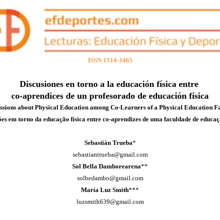
ISSN 1514-3465
Discusiones en torno a la educación física entre
co-aprendices de un profesorado de educación física
ssions about Physical Education among Co-Learners of a Physical Education F
ões em torno da educação física entre co-aprendizes de uma faculdade de educaçã
Sebastián Trueba
*
sebastiantrueba@gmail.com
Sol Bella Damborearena
**
solbedambo@gmail.com
María Luz Smith
***
luzsmith639@gmail.com