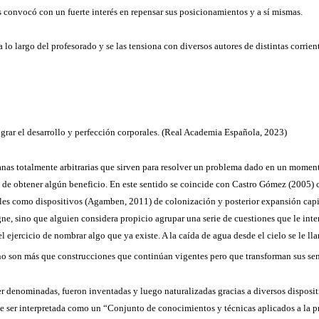
 convocó con un fuerte interés en repensar sus posicionamientos y a sí mismas.
lo largo del profesorado y se las tensiona con diversos autores de distintas corrient
grar el desarrollo y perfección corporales. (Real Academia Española, 2023)
anas totalmente arbitrarias que sirven para resolver un problema dado en un mome
e obtener algún beneficio. En este sentido se coincide con Castro Gómez (2005) cu
les como dispositivos (Agamben, 2011) de colonización y posterior expansión capita
gne, sino que alguien considera propicio agrupar una serie de cuestiones que le in
ejercicio de nombrar algo que ya existe. A la caída de agua desde el cielo se le ll
s no son más que construcciones que continúan vigentes pero que transforman sus sen
ser denominadas, fueron inventadas y luego naturalizadas gracias a diversos disposit
e ser interpretada como un “Conjunto de conocimientos y técnicas aplicados a la p