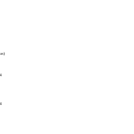
as)
4
4