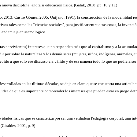
a nueva disciplina: ahora sí educación física. (Galak, 2018, pp. 10 y 11)
 2013; Castro Gómez, 2005; Quijano, 1991), la construcción de la modernidad requ
s tales como las “ciencias sociales", para justificar entre otras cosas, la invenció
el andamiaje epistemológico.
ras pervivientes) intereses que no responden más que al capitalismo y a la acumul
 por sobre la naturaleza y los demás seres (mujeres, niños, indígenas, animales, etc.
 debido a que solo ese discurso era válido y de esa manera todo lo que no pudiera ser
sarrolladas en las últimas décadas, se deja en claro que se encuentra una articulaci
 idea de que es importante comprender los intereses que pueden estar en juego detrá
dades físicas que se caracteriza por ser una verdadera Pedagogía corporal, una int
(Giraldes, 2001, p. 9)