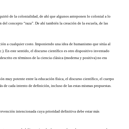
irió de la colonialidad, de ahí que algunos anteponen lo colonial a lo
n del concepto “raza”. De ahí también la creación de la escuela, de las
ación a cualquier costo. Imponiendo una idea de humanismo que sitúa al
). En este sentido, el discurso científico es otro dispositivo inventado
 descrito en términos de la ciencia clásica (moderna y positiva) no era
ón muy potente entre la educación física, el discurso científico, el cuerpo
s de cada intento de definición, incluso de las estas mismas propuestas.
ervención intencionada cuya prioridad definitiva debe estar más