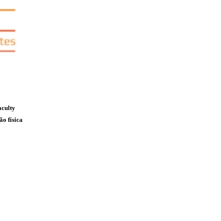
aculty
o física