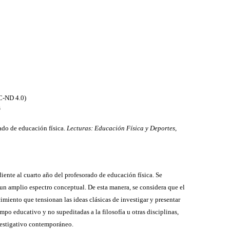
C-ND 4.0)
s
rado de educación física.
Lecturas: Educación Física y Deportes
,
diente al cuarto año del profesorado de educación física. Se
un amplio espectro conceptual. De esta manera, se considera que el
imiento que tensionan las ideas clásicas de investigar y presentar
mpo educativo y no supeditadas a la filosofía u otras disciplinas,
nvestigativo contemporáneo.