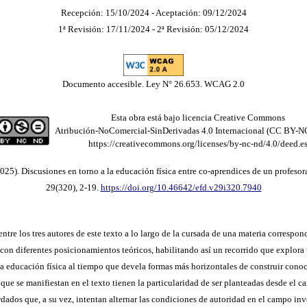
Recepción: 15/10/2024 - Aceptación: 09/12/2024
1ª Revisión: 17/11/2024 - 2ª Revisión: 05/12/2024
Documento accesible. Ley N° 26.653. WCAG 2.0
Esta obra está bajo licencia Creative Commons
Atribución-NoComercial-SinDerivadas 4.0 Internacional (CC BY-N
https://creativecommons.org/licenses/by-nc-nd/4.0/deed.e
2025). Discusiones en torno a la educación física entre co-aprendices de un profeso
29(320), 2-19.
https://doi.org/10.46642/efd.v29i320.7940
re los tres autores de este texto a lo largo de la cursada de una materia correspon
con diferentes posicionamientos teóricos, habilitando así un recorrido que explora 
la educación física al tiempo que devela formas más horizontales de construir conoc
ue se manifiestan en el texto tienen la particularidad de ser planteadas desde el ca
ordados que, a su vez, intentan alternar las condiciones de autoridad en el campo i