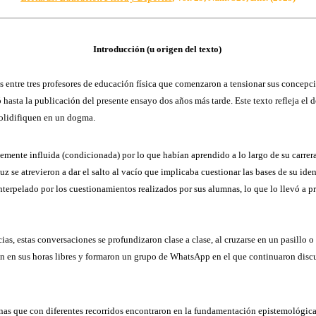
Introducción (u origen del texto)
as entre tres profesores de educación física que comenzaron a tensionar sus concepc
 hasta la publicación del presente ensayo dos años más tarde. Este texto refleja el
solidifiquen en un dogma.
mente influida (condicionada) por lo que habían aprendido a lo largo de su carrera,
 se atrevieron a dar el salto al vacío que implicaba cuestionar las bases de su iden
interpelado por los cuestionamientos realizados por sus alumnas, lo que lo llevó a p
as, estas conversaciones se profundizaron clase a clase, al cruzarse en un pasillo o
ieron en sus horas libres y formaron un grupo de WhatsApp en el que continuaron disc
onas que con diferentes recorridos encontraron en la fundamentación epistemológic