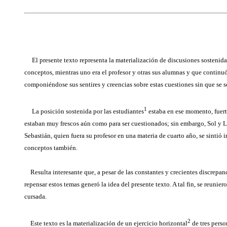
El presente texto representa la materialización de discusiones sostenid
conceptos, mientras uno era el profesor y otras sus alumnas y que continuó
componiéndose sus sentires y creencias sobre estas cuestiones sin que se 
1
La posición sostenida por las estudiantes
estaba en ese momento, fuerte
estaban muy frescos aún como para ser cuestionados; sin embargo, Sol y Luz
Sebastián, quien fuera su profesor en una materia de cuarto año, se sintió 
conceptos también.
Resulta interesante que, a pesar de las constantes y crecientes discrepanci
repensar estos temas generó la idea del presente texto. A tal fin, se reun
cursada.
2
Este texto es la materialización de un ejercicio horizontal
de tres pers