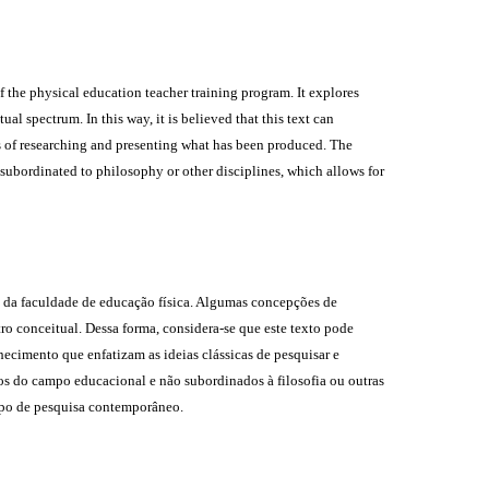
f the physical education teacher training program. It explores
l spectrum. In this way, it is believed that this text can
s of researching and presenting what has been produced. The
g subordinated to philosophy or other disciplines, which allows for
o da faculdade de educação física. Algumas concepções de
o conceitual. Dessa forma, considera-se que este texto pode
ecimento que enfatizam as ideias clássicas de pesquisar e
dos do campo educacional e não subordinados à filosofia ou outras
ampo de pesquisa contemporâneo.