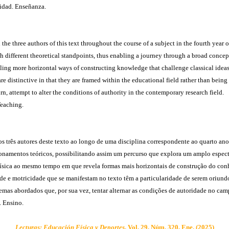
idad. Enseñanza.
e three authors of this text throughout the course of a subject in the fourth year o
different theoretical standpoints, thus enabling a journey through a broad conceptua
aling more horizontal ways of constructing knowledge that challenge classical idea
are distinctive in that they are framed within the educational field rather than bein
rn, attempt to alter the conditions of authority in the contemporary research field.
Teaching.
s três autores deste texto ao longo de uma disciplina correspondente ao quarto an
ionamentos teóricos, possibilitando assim um percurso que explora um amplo espectr
física ao mesmo tempo em que revela formas mais horizontais de construção do conh
ade e motricidade que se manifestam no texto têm a particularidade de serem oriun
s temas abordados que, por sua vez, tentar alternar as condições de autoridade no c
. Ensino.
Lecturas: Educación Física y Deportes
, Vol. 29, Núm. 320, Ene. (2025)