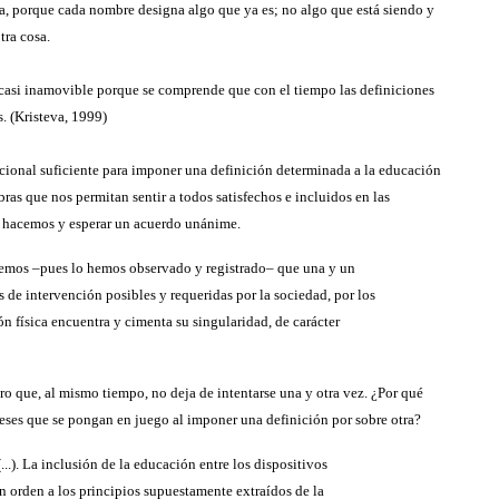
sa, porque cada nombre designa algo que ya es; no algo que está siendo y
tra cosa.
a casi inamovible porque se comprende que con el tiempo las definiciones
. (Kristeva, 1999)
tucional suficiente para imponer una definición determinada a la educación
as que nos permitan sentir a todos satisfechos e incluidos en las
e hacemos y esperar un acuerdo unánime.
abemos –pues lo hemos observado y registrado– que una y un
de intervención posibles y requeridas por la sociedad, por los
n física encuentra y cimenta su singularidad, de carácter
ro que, al mismo tiempo, no deja de intentarse una y otra vez. ¿Por qué
ereses que se pongan en juego al imponer una definición por sobre otra?
.). La inclusión de la educación entre los dispositivos
en orden a los principios supuestamente extraídos de la