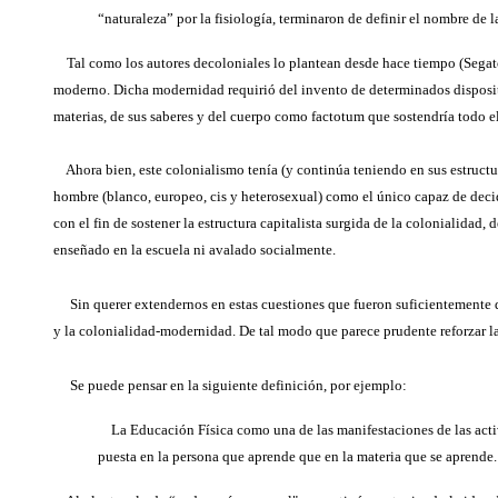
“naturaleza” por la fisiología, terminaron de definir el nombre de l
Tal como los autores decoloniales lo plantean desde hace tiempo (Segato,
moderno. Dicha modernidad requirió del invento de determinados dispositivo
materias, de sus saberes y del cuerpo como factotum que sostendría todo 
Ahora bien, este colonialismo tenía (y continúa teniendo en sus estructu
hombre (blanco, europeo, cis y heterosexual) como el único capaz de decidir
con el fin de sostener la estructura capitalista surgida de la colonialidad,
enseñado en la escuela ni avalado socialmente.
Sin querer extendernos en estas cuestiones que fueron suficientemente de
y la colonialidad-modernidad. De tal modo que parece prudente reforzar la
Se puede pensar en la siguiente definición, por ejemplo:
La Educación Física como una de las manifestaciones de las activi
puesta en la persona que aprende que en la materia que se aprende. 