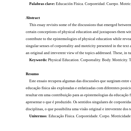
Palabras clave:
Educación Física. Corporeidad. Cuerpo. Motric
Abstract
This essay revisits some of the discussions that emerged between th
certain conceptions of physical education and juxtaposes them with 
contribute to the epistemologies of physical education while reve
singular senses of corporeality and motricity presented in the text 
an original and irreverent view of the topics addressed. These, in tu
Keywords:
Physical Education. Corporeality. Body. Motricity. 
Resumo
Este ensaio recupera algumas das discussões que surgiram entre o
educação física são exploradas e enfatizadas com diferentes posic
resultar em uma contribuição para as epistemologias da educação 
apresentar o que é produzido. Os sentidos singulares de corporeid
disciplinas, o que possibilita uma visão original e irreverente do
Unitermos
: Educação Física. Corporeidade. Corpo. Motricidade