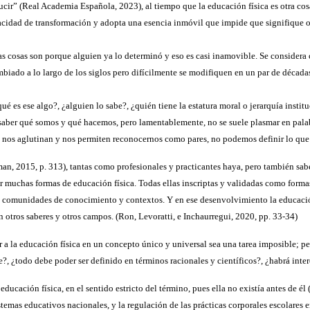
ducir” (Real Academia Española, 2023), al tiempo que la educación física es otra co
acidad de transformación y adopta una esencia inmóvil que impide que signifique o
as cosas son porque alguien ya lo determinó y eso es casi inamovible. Se consider
iado a lo largo de los siglos pero difícilmente se modifiquen en un par de décadas
é es ese algo?, ¿alguien lo sabe?, ¿quién tiene la estatura moral o jerarquía insti
 saber qué somos y qué hacemos, pero lamentablemente, no se suele plasmar en palabr
ue nos aglutinan y nos permiten reconocernos como pares, no podemos definir lo qu
an, 2015, p. 313), tantas como profesionales y practicantes haya, pero también s
muchas formas de educación física. Todas ellas inscriptas y validadas como formas 
 las comunidades de conocimiento y contextos. Y en ese desenvolvimiento la educació
on otros saberes y otros campos. (Ron, Levoratti, e Inchaurregui, 2020, pp. 33-34)
r a la educación física en un concepto único y universal sea una tarea imposible; pe
le?, ¿todo debe poder ser definido en términos racionales y científicos?, ¿habrá int
ión física, en el sentido estricto del término, pues ella no existía antes de él (..
stemas educativos nacionales, y la regulación de las prácticas corporales escolares 