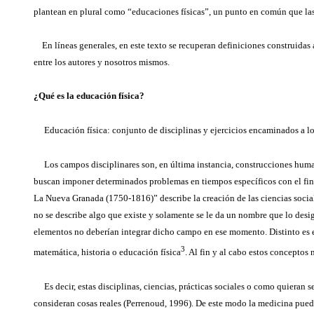
plantean en plural como “educaciones físicas”, un punto en común que las
En líneas generales, en este texto se recuperan definiciones construidas a 
entre los autores y nosotros mismos.
¿Qué es la educación física?
Educación física: conjunto de disciplinas y ejercicios encaminados a lo
Los campos disciplinares son, en última instancia, construcciones hum
buscan imponer determinados problemas en tiempos específicos con el fin d
La Nueva Granada (1750-1816)” describe la creación de las ciencias socia
no se describe algo que existe y solamente se le da un nombre que lo desi
elementos no deberían integrar dicho campo en ese momento. Distinto es el 
3
matemática, historia o educación física
. Al fin y al cabo estos concepto
Es decir, estas disciplinas, ciencias, prácticas sociales o como quieran 
consideran cosas reales (Perrenoud, 1996). De este modo la medicina pued