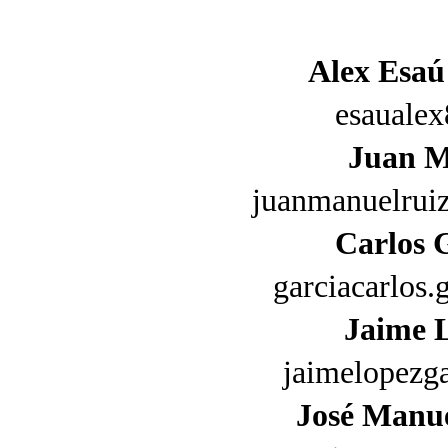
Alex Esaú
esauale
Juan M
juanmanuelru
Carlos 
garciacarlos
Jaime 
jaimelopezg
José Manue