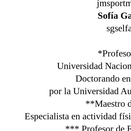
jmsport
Sofía Ga
sgsel
*Profeso
Universidad Nacio
Doctorando en
por la Universidad A
**Maestro d
Especialista en actividad fí
***
Profesor de E