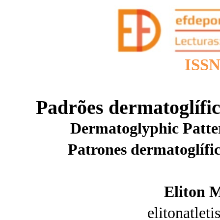
ISSN
Padrões dermatoglífic
Dermatoglyphic Patte
Patrones dermatoglífi
Eliton 
elitonatle