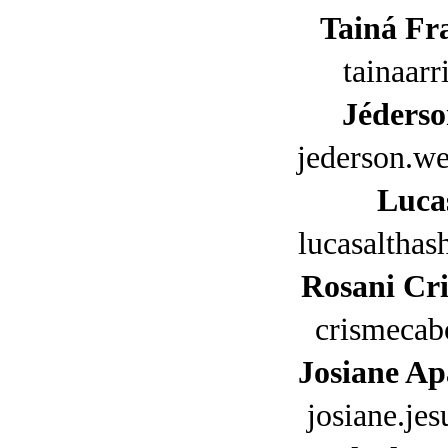
Tainá Fra
tainaar
Jéders
jederson.w
Luca
lucasaltha
Rosani Cr
crismeca
Josiane Ap
josiane.je