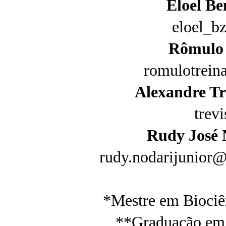
Eloel Be
eloel_b
Rômulo 
romulotrei
Alexandre Tr
trev
Rudy José 
rudy.nodarijunior@
*Mestre em Bioci
**Graduação em 